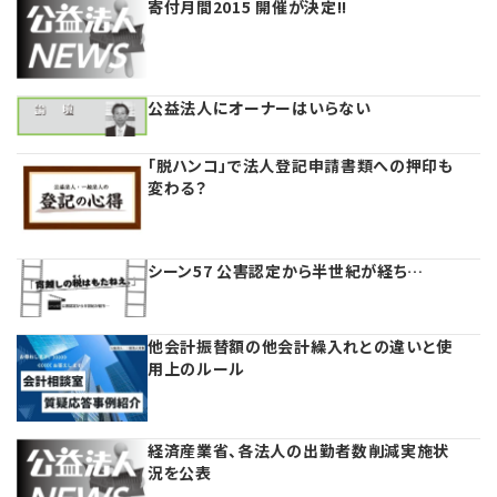
寄付月間2015 開催が決定!!
プライバシーポリシー
【連載】実務と税務のポイント
【連載】事務局だよりPLUS
公益法人にオーナーはいらない
【連載】テーマで紐解く逆引きガイドライン
「脱ハンコ」で法人登記申請書類への押印も
変わる？
【連載】悩みと向き合う経営学
シーン57 公害認定から半世紀が経ち…
【連載】非営利法人AtoZei
【連載】労務管理の歩き方
他会計振替額の他会計繰入れとの違いと使
用上のルール
【連載】AI活用のすすめ
【連載】IT実務一問一答
経済産業省、各法人の出勤者数削減実施状
況を公表