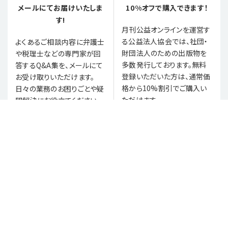
メールにてお届けいたしま
10%オフで購入できます！
す!
月刊公益オンラインを運営す
る公益法人協会では、社団・
よくあるご相談内容に弁護士
財団法人のための出版物を
や税理士などの専門家が回
多数発行しております。無料
答するQ&A集を、メールにて
登録いただいた方は、通常価
お受け取りいただけます。
格から10%割引でご購入い
日々の業務のお困りごとや疑
ただけます。
問解決にお役立てください。
月刊公益オンラインとは
バックナンバー
お問合せ
プライバシーポリシー
利用規約