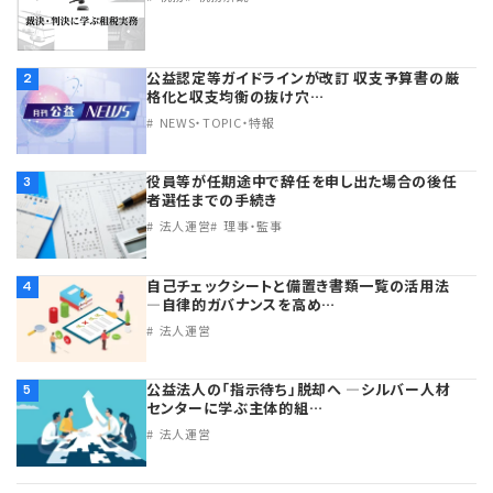
公益認定等ガイドラインが改訂 収支予算書の厳
2
格化と収支均衡の抜け穴…
NEWS・TOPIC・特報
役員等が任期途中で辞任を申し出た場合の後任
3
者選任までの手続き
法人運営
理事・監事
自己チェックシートと備置き書類一覧の活用法
4
―自律的ガバナンスを高め…
法人運営
公益法人の「指示待ち」脱却へ ―シルバー人材
5
センターに学ぶ主体的組…
法人運営