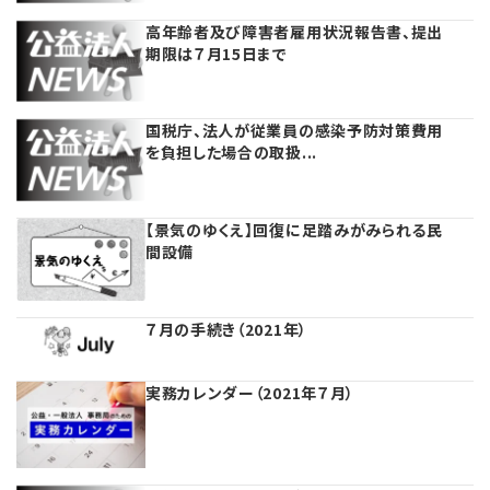
【連載】公益法人運営実務の処方箋
高年齢者及び障害者雇用状況報告書、提出
期限は７月15日まで
【連載】公益法人会計検定試験一問一答
国税庁、法人が従業員の感染予防対策費用
【連載】公益法人のための「新公益信託」活用戦略
を負担した場合の取扱...
【連載】公益法人制度のリアル
無料記事
【景気のゆくえ】回復に足踏みがみられる民
【連載】これからの時代の資産運用
間設備
公益・一般法人オンラインとは
【連載】採用・定着・育成のための人事戦略
７月の手続き（2021年）
登録案内
【連載】事例に学ぶ立入検査で想定される指摘事項
実務カレンダー（2021年７月）
専門誌一覧
【連載】シェアコモン200インタビュー
お問合せ
【連載】シェアコモン200 誌上相談室