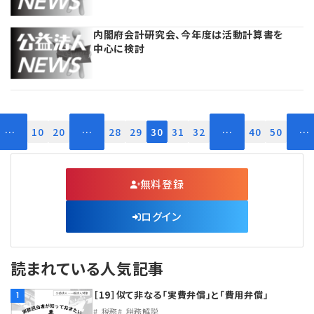
内閣府会計研究会、今年度は活動計算書を
中心に検討
…
10
20
…
28
29
30
31
32
…
40
50
…
無料登録
ログイン
読まれている人気記事
［19］似て非なる「実費弁償」と「費用弁償」
1
税務
税務解説