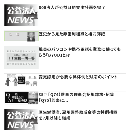
806法人が公益目的支出計画を完了
理事・監事
会計処理
労務管理
法務
経営
評議員
寄附
給与計算
利益相反取引
経営
連載
歴史から見た非営利組織と複式簿記
登記関連
税務
法改正-労務
個人情報
資産運用
連載
職員のパソコンや携帯電話を業務に使っても
らう「BYOD」とは
定款関連
インボイス
法改正-法務
IT
論壇
法改正-法人運営
電子帳簿保存法
カレンダー
変更認定が必要な具体例と対応のポイント
NEWS・TOPIC・特報
35回【Q74】監事の理事会招集請求・招集
【Q75】監事に...
【連載】オピニオンリーダーのnote
厚生労働省、雇用調整助成金等の特例措置
を7月以降も継続
【連載】会計相談室