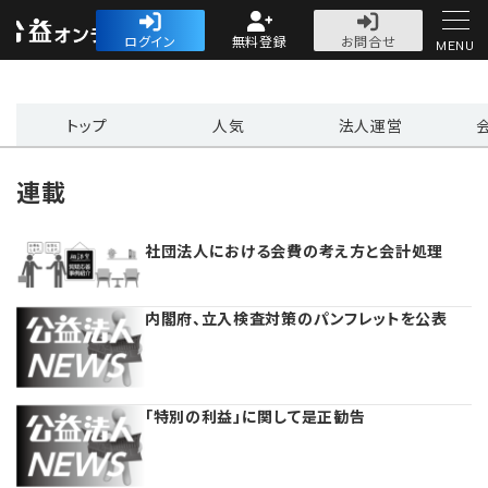
公益・一般法人オ
ログイン
無料登録
お問合せ
MENU
初めての方へ
トップ
人気
法人運営
連載
社団法人における会費の考え方と会計処理
人気記事
法人運営
内閣府、立入検査対策のパンフレットを公表
法人運営
会計・税務
「特別の利益」に関して是正勧告
理事会
会計・税務
労務
評議員会・社員総会
定期提出書類
労務
法務