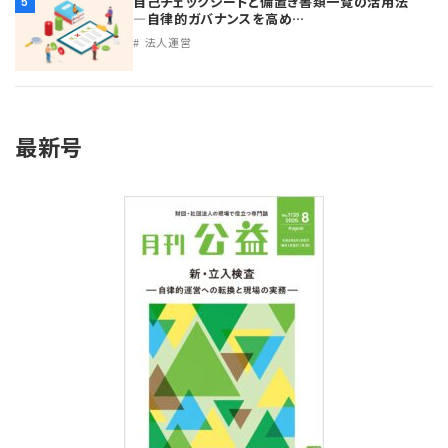
自己チェックシートと備置き書類一覧の活用法
5
プライバシーポリシー
【連載】公益法人運営実務の処方箋
【連載】実務と税務のポイント
―自律的ガバナンスを高め…
法人運営
【連載】公益法人会計検定試験一問一答
【連載】事務局だよりPLUS
【連載】公益法人のための「新公益信託」活用戦略
【連載】テーマで紐解く逆引きガイドライン
最新号
【連載】悩みと向き合う経営学
【連載】非営利法人AtoZei
【連載】労務管理の歩き方
【連載】AI活用のすすめ
【連載】IT実務一問一答