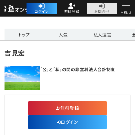
公益・一般法人オ
ログイン
無料登録
お問合せ
MENU
初めての方へ
トップ
人気
法人運営
吉見宏
「公」と「私」の間の非営利法人会計制度
人気記事
法人運営
法人運営
会計・税務
無料登録
理事会
会計・税務
労務
ログイン
評議員会・社員総会
定期提出書類
労務
法務