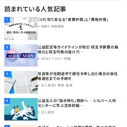
読まれている人気記事
理事・監事
会計処理
労務管理
法務
経営
［19］似て非なる「実費弁償」と「費用弁償」
1
税務
税務解説
評議員
寄附
給与計算
利益相反取引
経営
連載
登記関連
税務
法改正-労務
個人情報
資産運用
連載
【連載】公益法人制度のリアル
無料記事
公益認定等ガイドラインが改訂 収支予算書の厳
2
格化と収支均衡の抜け穴…
定款関連
インボイス
法改正-法務
IT
論壇
【連載】これからの時代の資産運用
NEWS・TOPIC・特報
公益・一般法人オンラインとは
法改正-法人運営
電子帳簿保存法
カレンダー
【連載】採用・定着・育成のための人事戦略
役員等が任期途中で辞任を申し出た場合の後任
3
者選任までの手続き
法人運営
理事・監事
登録案内
NEWS・TOPIC・特報
【連載】事例に学ぶ立入検査で想定される指摘事項
公益法人の「指示待ち」脱却へ ―シルバー人材
4
専門誌一覧
【連載】オピニオンリーダーのnote
【連載】シェアコモン200インタビュー
センターに学ぶ主体的組…
法人運営
お問合せ
【連載】会計相談室
【連載】シェアコモン200 誌上相談室