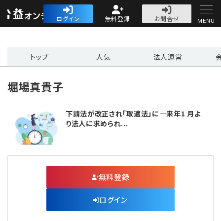
公益・一般法人オ
ログイン
無料登録
お問合せ
MENU
初めての方へ
トップ
人気
法人運営
堀場真貴子
下請法が改正され「取適法」に―来年1 月よ
人気記事
り法人に求められ...
法人運営
法人運営
会計・税務
無料登録
理事会
会計・税務
労務
ログイン
評議員会・社員総会
定期提出書類
労務
法務