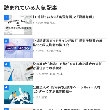
読まれている人気記事
理事・監事
会計処理
労務管理
法務
経営
［19］似て非なる「実費弁償」と「費用弁償」
1
税務
税務解説
評議員
寄附
給与計算
利益相反取引
経営
連載
登記関連
税務
法改正-労務
個人情報
資産運用
連載
【連載】公益法人制度のリアル
無料記事
公益認定等ガイドラインが改訂 収支予算書の厳
2
格化と収支均衡の抜け穴…
定款関連
インボイス
法改正-法務
IT
論壇
【連載】これからの時代の資産運用
NEWS・TOPIC・特報
公益・一般法人オンラインとは
法改正-法人運営
電子帳簿保存法
カレンダー
【連載】採用・定着・育成のための人事戦略
役員等が任期途中で辞任を申し出た場合の後任
3
者選任までの手続き
法人運営
理事・監事
登録案内
NEWS・TOPIC・特報
【連載】事例に学ぶ立入検査で想定される指摘事項
公益法人の「指示待ち」脱却へ ―シルバー人材
4
専門誌一覧
【連載】オピニオンリーダーのnote
【連載】シェアコモン200インタビュー
センターに学ぶ主体的組…
法人運営
お問合せ
【連載】会計相談室
【連載】シェアコモン200 誌上相談室