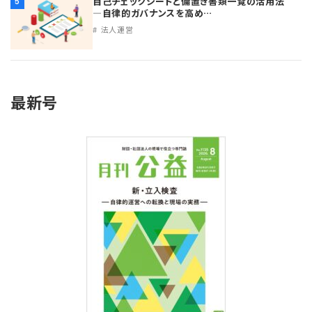
自己チェックシートと備置き書類一覧の活用法
5
プライバシーポリシー
【連載】公益法人運営実務の処方箋
【連載】実務と税務のポイント
―自律的ガバナンスを高め…
法人運営
【連載】公益法人会計検定試験一問一答
【連載】事務局だよりPLUS
【連載】公益法人のための「新公益信託」活用戦略
【連載】テーマで紐解く逆引きガイドライン
最新号
【連載】悩みと向き合う経営学
【連載】非営利法人AtoZei
【連載】労務管理の歩き方
【連載】AI活用のすすめ
【連載】IT実務一問一答