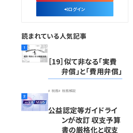
ログイン
読まれている人気記事
1
［19］似て非なる「実費
弁償」と「費用弁償」
税務
税務解説
2
公益認定等ガイドライ
ンが改訂 収支予算
書の厳格化と収支