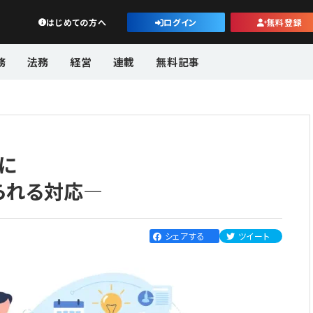
公益・一般法人オンライン
はじめての方へ
ログイン
無料登録
務
法務
経営
連載
無料記事
に
られる対応―
シェアする
ツイート