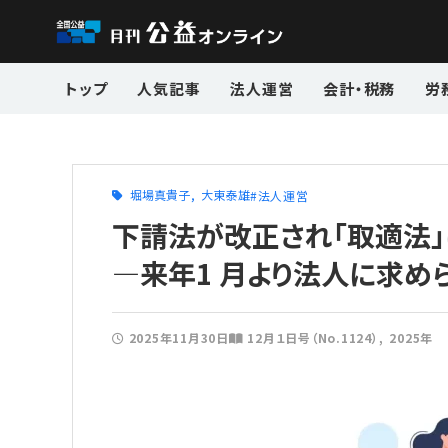
トップ
人気記事
法人運営
会計・税務
労
堀場真貴子
大東泰雄
法人運営
下請法が改正され「取適法」
―来年1 月より法人に求め
2025年11月30日
12月１日号（No.1124）
2025年