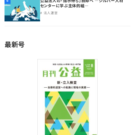
公益法人の「指示待ち」脱却へ ―シルバー人材
5
プライバシーポリシー
【連載】公益法人運営実務の処方箋
【連載】実務と税務のポイント
センターに学ぶ主体的組…
法人運営
【連載】公益法人会計検定試験一問一答
【連載】事務局だよりPLUS
【連載】公益法人のための「新公益信託」活用戦略
【連載】テーマで紐解く逆引きガイドライン
最新号
【連載】悩みと向き合う経営学
【連載】非営利法人AtoZei
【連載】労務管理の歩き方
【連載】AI活用のすすめ
【連載】IT実務一問一答