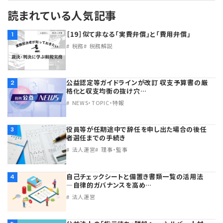
読まれている人気記事
理事・監事
会計処理
労務管理
法務
経営
［19］似て非なる「実費弁償」と「費用弁償」
1
税務
税務解説
評議員
寄附
給与計算
利益相反取引
経営
連載
登記関連
税務
法改正-労務
個人情報
資産運用
連載
【連載】公益法人制度のリアル
無料記事
公益認定等ガイドラインが改訂 収支予算書の厳
2
格化と収支均衡の抜け穴…
定款関連
インボイス
法改正-法務
IT
論壇
【連載】これからの時代の資産運用
NEWS・TOPIC・特報
公益・一般法人オンラインとは
法改正-法人運営
電子帳簿保存法
カレンダー
【連載】採用・定着・育成のための人事戦略
役員等が任期途中で辞任を申し出た場合の後任
3
者選任までの手続き
法人運営
理事・監事
登録案内
NEWS・TOPIC・特報
【連載】事例に学ぶ立入検査で想定される指摘事項
自己チェックシートと備置き書類一覧の活用法
4
専門誌一覧
【連載】オピニオンリーダーのnote
【連載】シェアコモン200インタビュー
―自律的ガバナンスを高め…
法人運営
お問合せ
【連載】会計相談室
【連載】シェアコモン200 誌上相談室