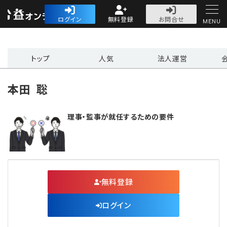
公益・一般法人オ
ログイン
無料登録
お問合せ
MENU
初めての方へ
トップ
人気
法人運営
本田 聡
理事・監事が就任するための要件
人気記事
法人運営
法人運営
会計・税務
無料登録
理事会
会計・税務
労務
ログイン
評議員会・社員総会
定期提出書類
労務
法務