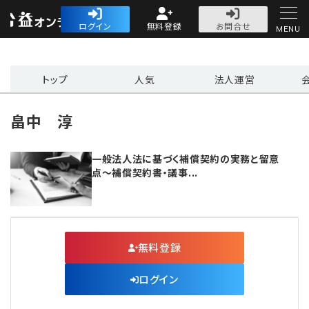
公益・一般法人オ
ログイン
無料登録
お問合せ
MENU
初めての方へ
トップ
人気
法人運営
畠中 淳
一般法人法に基づく補償契約の実務と留意
人気記事
点〜補償契約書・議事...
法人運営
法人運営
会計・税務
無料登録
理事会
会計・税務
労務
ログイン
評議員会・社員総会
定期提出書類
労務
法務