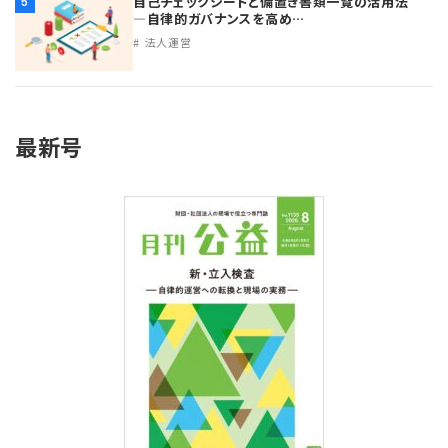
自己チェックシートと備置き書類一覧の活用法
5
プライバシーポリシー
【連載】公益法人運営実務の処方箋
【連載】実務と税務のポイント
―自律的ガバナンスを高め…
法人運営
【連載】公益法人会計検定試験一問一答
【連載】事務局だよりPLUS
【連載】公益法人のための「新公益信託」活用戦略
【連載】テーマで紐解く逆引きガイドライン
最新号
【連載】悩みと向き合う経営学
【連載】非営利法人AtoZei
【連載】労務管理の歩き方
【連載】AI活用のすすめ
【連載】IT実務一問一答