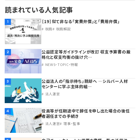
読まれている人気記事
理事・監事
会計処理
労務管理
法務
経営
［19］似て非なる「実費弁償」と「費用弁償」
1
税務
税務解説
評議員
寄附
給与計算
利益相反取引
経営
連載
登記関連
税務
法改正-労務
個人情報
資産運用
連載
【連載】公益法人制度のリアル
無料記事
公益認定等ガイドラインが改訂 収支予算書の厳
2
格化と収支均衡の抜け穴…
定款関連
インボイス
法改正-法務
IT
論壇
【連載】これからの時代の資産運用
NEWS・TOPIC・特報
公益・一般法人オンラインとは
法改正-法人運営
電子帳簿保存法
カレンダー
【連載】採用・定着・育成のための人事戦略
公益法人の「指示待ち」脱却へ ―シルバー人材
3
センターに学ぶ主体的組…
法人運営
登録案内
NEWS・TOPIC・特報
【連載】事例に学ぶ立入検査で想定される指摘事項
役員等が任期途中で辞任を申し出た場合の後任
4
専門誌一覧
【連載】オピニオンリーダーのnote
【連載】シェアコモン200インタビュー
者選任までの手続き
法人運営
理事・監事
お問合せ
【連載】会計相談室
【連載】シェアコモン200 誌上相談室