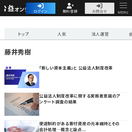
公益・一般法人オ
ログイン
無料登録
お問合せ
MENU
初めての方へ
トップ
人気
法人運営
藤井秀樹
「新しい資本主義」と 公益法人制度改革
人気記事
法人運営
公益法人制度改革に関する実務者意識のア
法人運営
会計・税務
ンケート調査の結果
理事会
会計・税務
労務
使途制約がある寄付資産の元本維持とその
会計処理―概念と論点...
評議員会・社員総会
定期提出書類
労務
法務