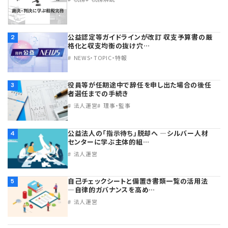
プライバシーポリシー
【連載】公益法人運営実務の処方箋
【連載】実務と税務のポイント
【連載】公益法人会計検定試験一問一答
【連載】事務局だよりPLUS
公益認定等ガイドラインが改訂 収支予算書の厳
2
格化と収支均衡の抜け穴…
NEWS・TOPIC・特報
【連載】公益法人のための「新公益信託」活用戦略
【連載】テーマで紐解く逆引きガイドライン
役員等が任期途中で辞任を申し出た場合の後任
3
【連載】悩みと向き合う経営学
者選任までの手続き
法人運営
理事・監事
【連載】非営利法人AtoZei
公益法人の「指示待ち」脱却へ ―シルバー人材
4
【連載】労務管理の歩き方
センターに学ぶ主体的組…
法人運営
【連載】AI活用のすすめ
自己チェックシートと備置き書類一覧の活用法
5
―自律的ガバナンスを高め…
【連載】IT実務一問一答
法人運営