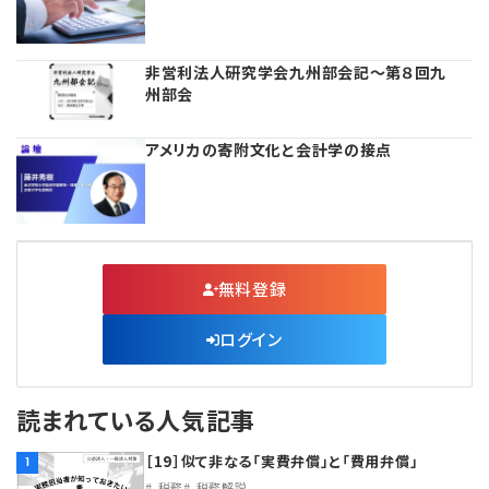
理事・監事
会計処理
労務管理
法務
経営
非営利法人研究学会九州部会記〜第８回九
州部会
評議員
寄附
給与計算
利益相反取引
経営
連載
アメリカの寄附文化と会計学の接点
登記関連
税務
法改正-労務
個人情報
資産運用
連載
【連載】公益法人制度のリアル
無料記事
定款関連
インボイス
法改正-法務
IT
論壇
【連載】これからの時代の資産運用
公益・一般法人オンラインとは
法改正-法人運営
電子帳簿保存法
カレンダー
【連載】採用・定着・育成のための人事戦略
無料登録
登録案内
NEWS・TOPIC・特報
【連載】事例に学ぶ立入検査で想定される指摘事項
ログイン
専門誌一覧
【連載】オピニオンリーダーのnote
【連載】シェアコモン200インタビュー
読まれている人気記事
お問合せ
【連載】会計相談室
【連載】シェアコモン200 誌上相談室
［19］似て非なる「実費弁償」と「費用弁償」
1
税務
税務解説