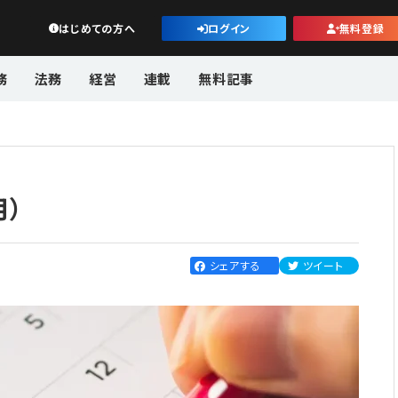
公益・一般法人オンライン
はじめての方へ
ログイン
無料登録
務
法務
経営
連載
無料記事
月）
シェアする
ツイート