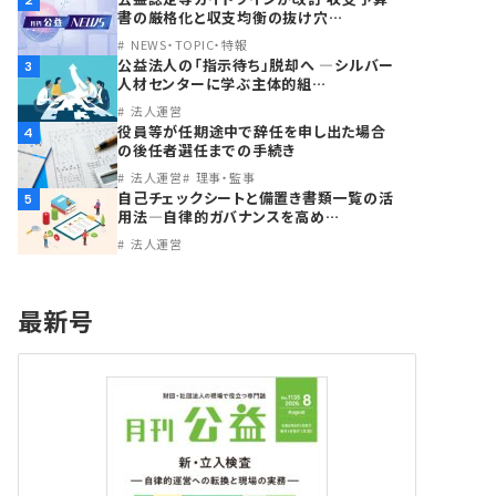
2
書の厳格化と収支均衡の抜け穴…
NEWS・TOPIC・特報
公益法人の「指示待ち」脱却へ ―シルバー
3
人材センターに学ぶ主体的組…
法人運営
役員等が任期途中で辞任を申し出た場合
4
の後任者選任までの手続き
法人運営
理事・監事
自己チェックシートと備置き書類一覧の活
5
用法―自律的ガバナンスを高め…
法人運営
最新号