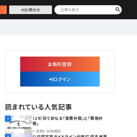
お問合せ
無料登録
ログイン
読まれている人気記事
［19］似て非なる「実費弁償」と「費用弁
1
償」
税務
税務解説
公益認定等ガイドラインが改訂 収支予算