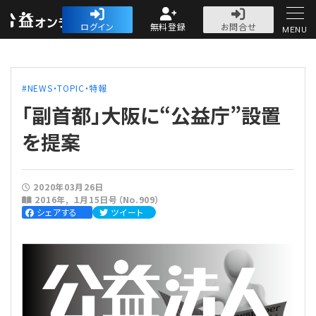
公益・一般法人オ
ログイン
無料登録
お問合せ
MENU
初めての方へ
NEWS・TOPIC・特報
｢副首都」大阪に“公益庁”設置
を提案
人気記事
2020年03月26日
2016年
１月15日号（No.909）
法人運営
シェアする
ツイート
法人運営
会計・税務
理事会
会計・税務
労務
評議員会・社員総会
定期提出書類
労務
法務