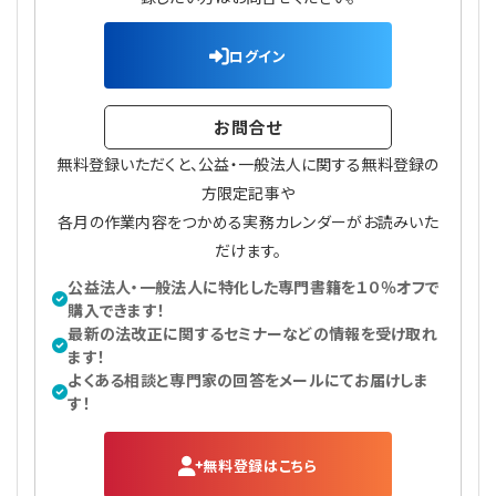
プライバシーポリシー
【連載】公益法人運営実務の処方箋
【連載】実務と税務のポイント
ログイン
【連載】公益法人会計検定試験一問一答
【連載】事務局だよりPLUS
お問合せ
【連載】公益法人のための「新公益信託」活用戦略
【連載】テーマで紐解く逆引きガイドライン
無料登録いただくと、公益・一般法人に関する無料登録の
【連載】悩みと向き合う経営学
方限定記事や
各月の作業内容をつかめる実務カレンダーがお読みいた
【連載】非営利法人AtoZei
だけます。
公益法人・一般法人に特化した専門書籍を１０％オフで
【連載】労務管理の歩き方
購入できます！
最新の法改正に関するセミナーなどの情報を受け取れ
ます！
【連載】AI活用のすすめ
よくある相談と専門家の回答をメールにてお届けしま
す！
【連載】IT実務一問一答
無料登録はこちら