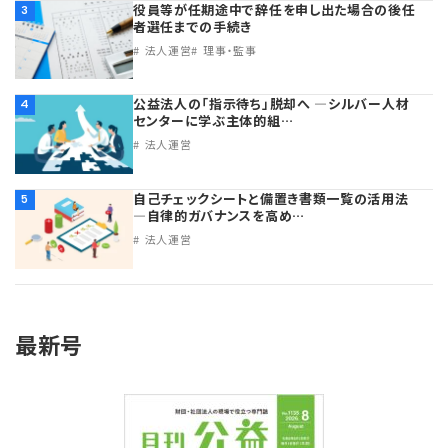
役員等が任期途中で辞任を申し出た場合の後任
3
者選任までの手続き
法人運営
理事・監事
公益法人の「指示待ち」脱却へ ―シルバー人材
4
センターに学ぶ主体的組…
法人運営
自己チェックシートと備置き書類一覧の活用法
5
―自律的ガバナンスを高め…
法人運営
最新号