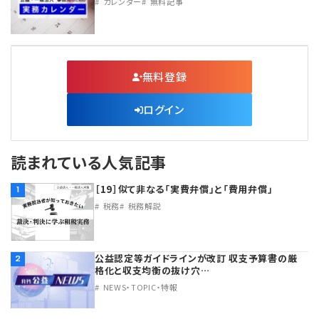
カレンダー
無料記事
無料登録
ログイン
読まれている人気記事
［19］似て非なる「実費弁償」と「費用弁償」
1
税務
税務解説
公益認定等ガイドラインが改訂 収支予算書の厳
2
格化と収支均衡の抜け穴…
NEWS・TOPIC・特報