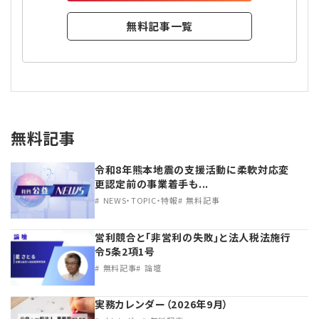
無料記事一覧
無料記事
令和8年熊本地震の支援活動に柔軟対応変
更認定前の事業着手も...
NEWS・TOPIC・特報
無料記事
営利競合と｢非営利の失敗｣と法人税法施行
令5条2項1号
無料記事
論壇
実務カレンダー（2026年9月）