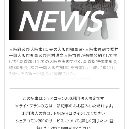
理事・監事
会計処理
労務管理
法務
経営
評議員
寄附
給与計算
利益相反取引
経営
連載
登記関連
税務
法改正-労務
個人情報
資産運用
連載
【連載】公益法人制度のリアル
無料記事
大阪府及び大阪市は、先の大阪府知事選・大阪市長選で松井
一郎大阪府知事及び吉村洋文大阪市長が選挙公約として掲
定款関連
インボイス
法改正-法務
IT
論壇
【連載】これからの時代の資産運用
げた「副首都」としての大阪を実現すべく、副首都推進本部会
議（本部長：松井一郎大阪府知事）を設置し、平成27年12月
28日、その第一回会合が開催された。
公益・一般法人オンラインとは
法改正-法人運営
電子帳簿保存法
カレンダー
【連載】採用・定着・育成のための人事戦略
同会議のメンバーで大阪府特別顧問の猪瀬直
登録案内
NEWS・TOPIC・特報
【連載】事例に学ぶ立入検査で想定される指摘事項
この記事はシェアコモン200利用法人限定です。
専門誌一覧
【連載】オピニオンリーダーのnote
【連載】シェアコモン200インタビュー
※ライトプランの方は一部記事のみお読みいただけます。
利用法人の方は、下記からログインしてください。
お問合せ
【連載】会計相談室
【連載】シェアコモン200 誌上相談室
シェアコモン200のサービスについて、詳しく知りたい・登
録したい方はお問合せください。