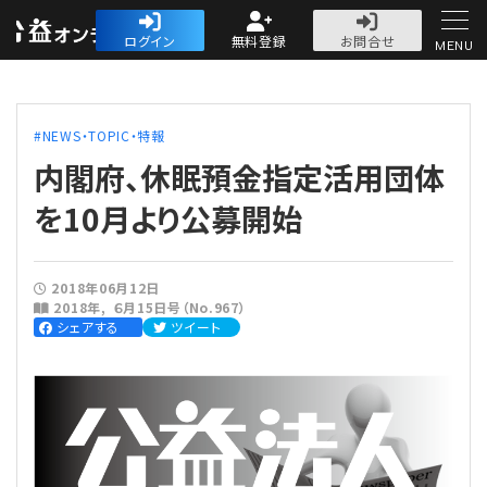
公益・一般法人オ
ログイン
無料登録
お問合せ
MENU
初めての方へ
NEWS・TOPIC・特報
内閣府、休眠預金指定活用団体
を10月より公募開始
人気記事
2018年06月12日
2018年
６月15日号（No.967）
法人運営
シェアする
ツイート
法人運営
会計・税務
理事会
会計・税務
労務
評議員会・社員総会
定期提出書類
労務
法務