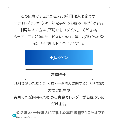
プライバシーポリシー
【連載】公益法人運営実務の処方箋
【連載】実務と税務のポイント
この記事はシェアコモン200利用法人限定です。
【連載】公益法人会計検定試験一問一答
【連載】事務局だよりPLUS
※ライトプランの方は一部記事のみお読みいただけます。
利用法人の方は、下記からログインしてください。
【連載】公益法人のための「新公益信託」活用戦略
【連載】テーマで紐解く逆引きガイドライン
シェアコモン200のサービスについて、詳しく知りたい・登
録したい方はお問合せください。
【連載】悩みと向き合う経営学
ログイン
【連載】非営利法人AtoZei
【連載】労務管理の歩き方
お問合せ
無料登録いただくと、公益・一般法人に関する無料登録の
【連載】AI活用のすすめ
方限定記事や
各月の作業内容をつかめる実務カレンダーがお読みいた
【連載】IT実務一問一答
だけます。
公益法人・一般法人に特化した専門書籍を１０％オフで