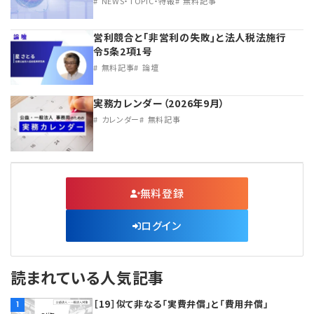
NEWS・TOPIC・特報
無料記事
営利競合と｢非営利の失敗｣と法人税法施行
令5条2項1号
無料記事
論壇
実務カレンダー（2026年9月）
カレンダー
無料記事
無料登録
ログイン
読まれている人気記事
［19］似て非なる「実費弁償」と「費用弁償」
1