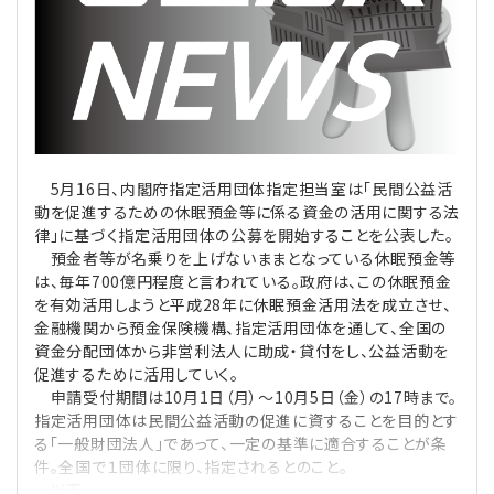
理事・監事
会計処理
労務管理
法務
経営
評議員
寄附
給与計算
利益相反取引
経営
連載
登記関連
税務
法改正-労務
個人情報
資産運用
連載
【連載】公益法人制度のリアル
無料記事
5月16日、内閣府指定活用団体指定担当室は「民間公益活
動を促進するための休眠預金等に係る資金の活用に関する法
定款関連
インボイス
法改正-法務
IT
論壇
【連載】これからの時代の資産運用
律」に基づく指定活用団体の公募を開始することを公表した。
預金者等が名乗りを上げないままとなっている休眠預金等
は、毎年700億円程度と言われている。政府は、この休眠預金
公益・一般法人オンラインとは
法改正-法人運営
電子帳簿保存法
カレンダー
【連載】採用・定着・育成のための人事戦略
を有効活用しようと平成28年に休眠預金活用法を成立させ、
金融機関から預金保険機構、指定活用団体を通して、全国の
登録案内
NEWS・TOPIC・特報
【連載】事例に学ぶ立入検査で想定される指摘事項
資金分配団体から非営利法人に助成・貸付をし、公益活動を
促進するために活用していく。
専門誌一覧
申請受付期間は10月1日（月）〜10月5日（金）の17時まで。
【連載】オピニオンリーダーのnote
【連載】シェアコモン200インタビュー
指定活用団体は民間公益活動の促進に資することを目的とす
る「一般財団法人」であって、一定の基準に適合することが条
お問合せ
【連載】会計相談室
【連載】シェアコモン200 誌上相談室
件。全国で１団体に限り、指定されるとのこと。
以下、