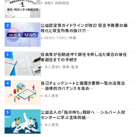
税務
税務解説
公益認定等ガイドラインが改訂 収支予算書の厳
2
格化と収支均衡の抜け穴…
NEWS・TOPIC・特報
役員等が任期途中で辞任を申し出た場合の後任
3
者選任までの手続き
法人運営
理事・監事
自己チェックシートと備置き書類一覧の活用法
4
―自律的ガバナンスを高め…
法人運営
公益法人の「指示待ち」脱却へ ―シルバー人材
5
センターに学ぶ主体的組…
法人運営