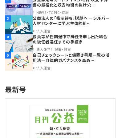
2
書の厳格化と収支均衡の抜け穴…
NEWS・TOPIC・特報
公益法人の「指示待ち」脱却へ ―シルバー
3
人材センターに学ぶ主体的組…
法人運営
役員等が任期途中で辞任を申し出た場合
4
の後任者選任までの手続き
法人運営
理事・監事
自己チェックシートと備置き書類一覧の活
5
用法―自律的ガバナンスを高め…
法人運営
最新号