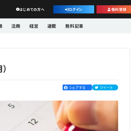
公益・一般法人オンライン
はじめての方へ
ログイン
無料登録
務
法務
経営
連載
無料記事
月）
シェアする
ツイート