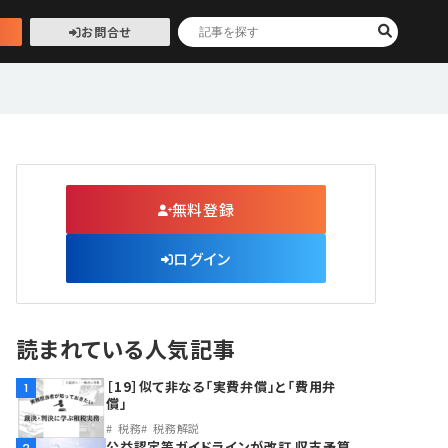
お問合せ
無料登録
ログイン
読まれている人気記事
［19］似て非なる「実費弁償」と「費用弁
1
償」
税務
税務解説
公益認定等ガイドラインが改訂 収支予算