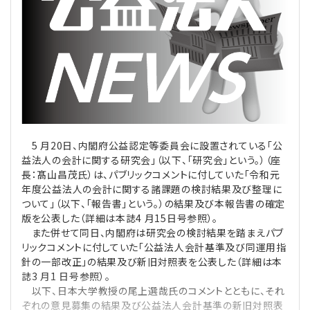
理事・監事
会計処理
労務管理
法務
経営
評議員
寄附
給与計算
利益相反取引
経営
連載
登記関連
税務
法改正-労務
個人情報
資産運用
連載
【連載】公益法人制度のリアル
無料記事
定款関連
インボイス
法改正-法務
IT
論壇
【連載】これからの時代の資産運用
5 月20日、内閣府公益認定等委員会に設置されている「公
益法人の会計に関する研究会」（以下、「研究会」という。）（座
長：髙山昌茂氏）は、パブリックコメントに付していた「令和元
公益・一般法人オンラインとは
法改正-法人運営
電子帳簿保存法
カレンダー
【連載】採用・定着・育成のための人事戦略
年度公益法人の会計に関する諸課題の検討結果及び整理に
ついて」（以下、「報告書」という。）の結果及び本報告書の確定
登録案内
NEWS・TOPIC・特報
【連載】事例に学ぶ立入検査で想定される指摘事項
版を公表した（詳細は本誌4 月15日号参照）。
また併せて同日、内閣府は研究会の検討結果を踏まえパブ
リックコメントに付していた「公益法人会計基準及び同運用指
専門誌一覧
【連載】オピニオンリーダーのnote
【連載】シェアコモン200インタビュー
針の一部改正」の結果及び新旧対照表を公表した（詳細は本
誌3 月1 日号参照）。
お問合せ
【連載】会計相談室
【連載】シェアコモン200 誌上相談室
以下、日本大学教授の尾上選哉氏のコメントとともに、それ
ぞれの意見募集の結果及び公益法人会計基準の新旧対照表