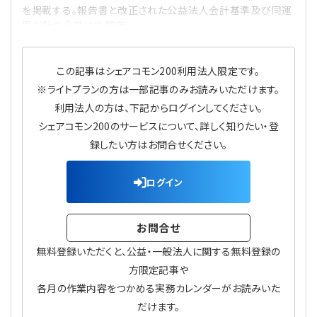
を掲載する。報告書と改正された公益法人会計基準及び同運
プライバシーポリシー
【連載】公益法人運営実務の処方箋
【連載】実務と税務のポイント
用指針の全文は内閣府
【連載】公益法人会計検定試験一問一答
【連載】事務局だよりPLUS
この記事はシェアコモン200利用法人限定です。
【連載】公益法人のための「新公益信託」活用戦略
【連載】テーマで紐解く逆引きガイドライン
※ライトプランの方は一部記事のみお読みいただけます。
利用法人の方は、下記からログインしてください。
【連載】悩みと向き合う経営学
シェアコモン200のサービスについて、詳しく知りたい・登
録したい方はお問合せください。
【連載】非営利法人AtoZei
ログイン
【連載】労務管理の歩き方
お問合せ
【連載】AI活用のすすめ
無料登録いただくと、公益・一般法人に関する無料登録の
【連載】IT実務一問一答
方限定記事や
各月の作業内容をつかめる実務カレンダーがお読みいた
だけます。