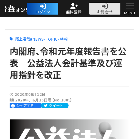
公益・一般法人オ
ログイン
無料登録
お問合せ
MENU
初めての方へ
尾上選哉
NEWS・TOPIC・特報
内閣府、令和元年度報告書を公
表 公益法人会計基準及び運
用指針を改正
人気記事
法人運営
2020年06月12日
2020年
６月15日号（No.1009）
法人運営
シェアする
ツイート
会計・税務
理事会
会計・税務
労務
評議員会・社員総会
定期提出書類
労務
法務