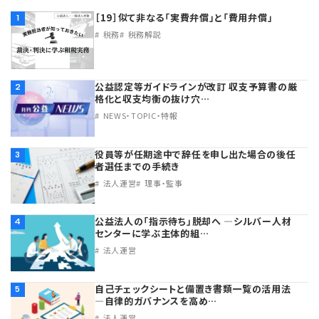
［19］似て非なる「実費弁償」と「費用弁償」
1
税務
税務解説
公益認定等ガイドラインが改訂 収支予算書の厳
2
格化と収支均衡の抜け穴…
NEWS・TOPIC・特報
役員等が任期途中で辞任を申し出た場合の後任
3
者選任までの手続き
法人運営
理事・監事
公益法人の「指示待ち」脱却へ ―シルバー人材
4
センターに学ぶ主体的組…
法人運営
自己チェックシートと備置き書類一覧の活用法
5
―自律的ガバナンスを高め…
法人運営