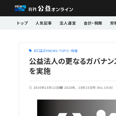
トップ
人気記事
法人運営
会計・税務
労
出口正之
NEWS・TOPIC・特報
公益法人の更なるガバナン
を実施
2020年10月12日
2020年
10月15日号（No.1016）