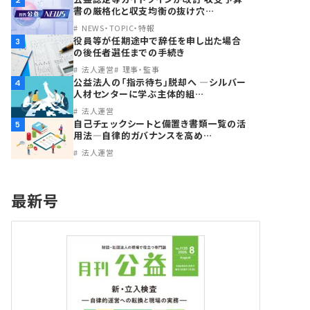
2
書の厳格化と収支均衡の抜け穴…
NEWS・TOPIC・特報
役員等が任期途中で辞任を申し出た場合
3
の後任者選任までの手続き
法人運営
理事・監事
公益法人の「指示待ち」脱却へ ―シルバー
4
人材センターに学ぶ主体的組…
法人運営
自己チェックシートと備置き書類一覧の活
5
用法―自律的ガバナンスを高め…
法人運営
最新号