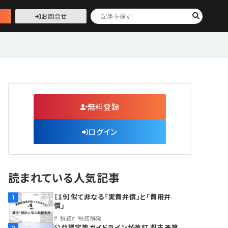
お問合せ
無料登録
ログイン
読まれている人気記事
［19］似て非なる「実費弁償」と「費用弁
1
償」
税務
税務解説
公益認定等ガイドラインが改訂 収支予算