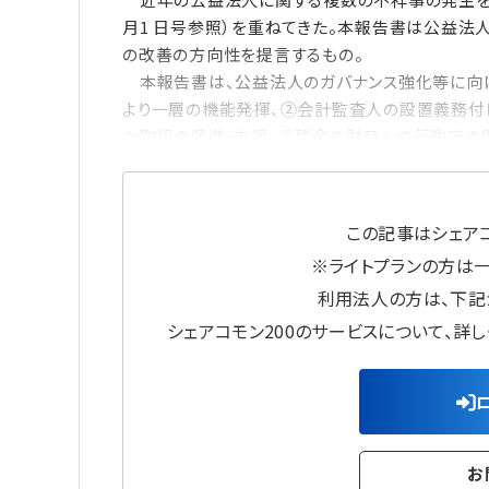
月1 日号参照）を重ねてきた。本報告書は公益法
の改善の方向性を提言するもの。
本報告書は、公益法人のガバナンス強化等に向け
より一層の機能発揮、②会計監査人の設置義務付
な取組の促進・支援、⑤残余の財産への行政庁の関
この記事はシェアコ
※ライトプランの方は
利用法人の方は、下記
シェアコモン200のサービスについて、詳
お