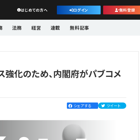
公益・一般法人オンライン
はじめての方へ
ログイン
無料登録
務
法務
経営
連載
無料記事
ス強化のため、内閣府がパブコメ
シェアする
ツイート