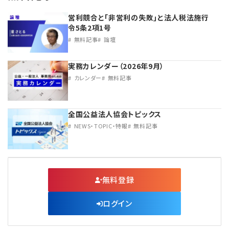
営利競合と｢非営利の失敗｣と法人税法施行
令5条2項1号
無料記事
論壇
実務カレンダー（2026年9月）
カレンダー
無料記事
全国公益法人協会トピックス
NEWS・TOPIC・特報
無料記事
無料登録
ログイン