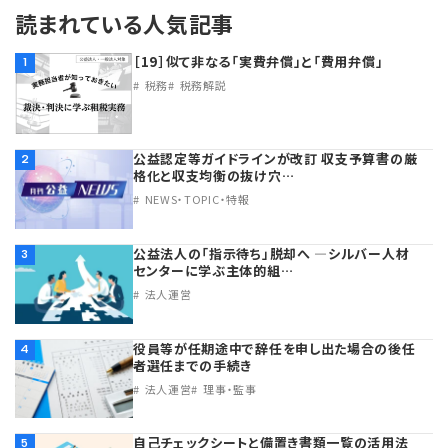
読まれている人気記事
［19］似て非なる「実費弁償」と「費用弁償」
1
税務
税務解説
公益認定等ガイドラインが改訂 収支予算書の厳
2
格化と収支均衡の抜け穴…
NEWS・TOPIC・特報
公益法人の「指示待ち」脱却へ ―シルバー人材
3
センターに学ぶ主体的組…
法人運営
役員等が任期途中で辞任を申し出た場合の後任
4
者選任までの手続き
法人運営
理事・監事
自己チェックシートと備置き書類一覧の活用法
5