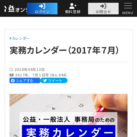
公益・一般法人オ
ログイン
無料登録
お問合せ
MENU
初めての方へ
カレンダー
実務カレンダー（2017年７月）
2018年09月13日
人気記事
2017年
７月１日号（No.944）
シェアする
ツイート
法人運営
法人運営
会計・税務
理事会
会計・税務
労務
評議員会・社員総会
定期提出書類
労務
法務