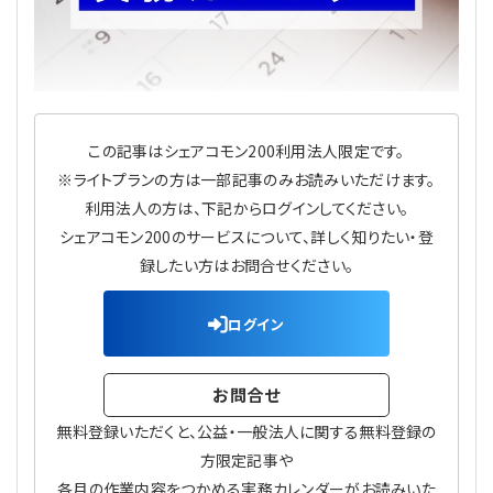
理事・監事
会計処理
労務管理
法務
経営
評議員
寄附
給与計算
利益相反取引
経営
連載
この記事はシェアコモン200利用法人限定です。
登記関連
税務
法改正-労務
個人情報
資産運用
連載
【連載】公益法人制度のリアル
無料記事
※ライトプランの方は一部記事のみお読みいただけます。
利用法人の方は、下記からログインしてください。
定款関連
インボイス
法改正-法務
IT
論壇
【連載】これからの時代の資産運用
シェアコモン200のサービスについて、詳しく知りたい・登
録したい方はお問合せください。
公益・一般法人オンラインとは
法改正-法人運営
電子帳簿保存法
カレンダー
【連載】採用・定着・育成のための人事戦略
ログイン
登録案内
NEWS・TOPIC・特報
【連載】事例に学ぶ立入検査で想定される指摘事項
お問合せ
専門誌一覧
【連載】オピニオンリーダーのnote
【連載】シェアコモン200インタビュー
無料登録いただくと、公益・一般法人に関する無料登録の
お問合せ
【連載】会計相談室
【連載】シェアコモン200 誌上相談室
方限定記事や
各月の作業内容をつかめる実務カレンダーがお読みいた