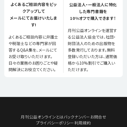
よくあるご相談内容をピッ
公益法人・一般法人に特化
クアップして
した専門書籍を
メールにてお届けいたしま
10%オフで購入できます！
す!
月刊公益オンラインを運営す
る公益法人協会では、社団・
よくあるご相談内容に弁護士
財団法人のための出版物を
や税理士などの専門家が回
多数発行しております。無料
答するQ&A集を、メールにて
登録いただいた方は、通常価
お受け取りいただけます。
格から10%割引でご購入い
日々の業務のお困りごとや疑
ただけます。
問解決にお役立てください。
月刊公益オンラインとは
バックナンバー
お問合せ
プライバシーポリシー
利用規約