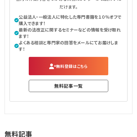
プライバシーポリシー
【連載】公益法人運営実務の処方箋
【連載】実務と税務のポイント
だけます。
公益法人・一般法人に特化した専門書籍を１０％オフで
【連載】公益法人会計検定試験一問一答
【連載】事務局だよりPLUS
購入できます！
最新の法改正に関するセミナーなどの情報を受け取れ
ます！
【連載】公益法人のための「新公益信託」活用戦略
【連載】テーマで紐解く逆引きガイドライン
よくある相談と専門家の回答をメールにてお届けしま
す！
【連載】悩みと向き合う経営学
無料登録はこちら
【連載】非営利法人AtoZei
【連載】労務管理の歩き方
無料記事一覧
【連載】AI活用のすすめ
【連載】IT実務一問一答
無料記事