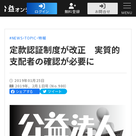
公益・一般法人オ
ログイン
無料登録
お問合せ
MENU
初めての方へ
NEWS・TOPIC・特報
定款認証制度が改正 実質的
支配者の確認が必要に
人気記事
2019年01月25日
2019年
２月１日号（No.980）
法人運営
シェアする
ツイート
法人運営
会計・税務
理事会
会計・税務
労務
評議員会・社員総会
定期提出書類
労務
法務