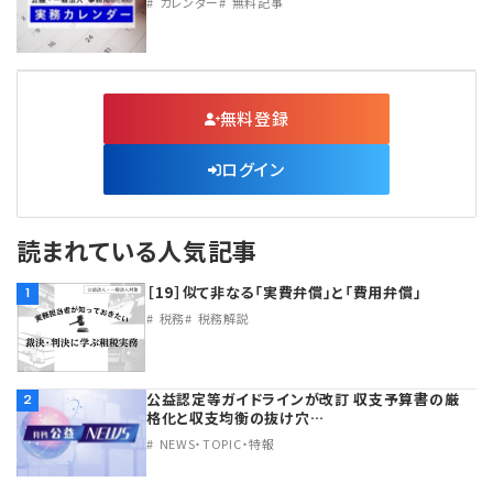
カレンダー
無料記事
無料登録
ログイン
読まれている人気記事
［19］似て非なる「実費弁償」と「費用弁償」
1
税務
税務解説
公益認定等ガイドラインが改訂 収支予算書の厳
2
格化と収支均衡の抜け穴…
NEWS・TOPIC・特報