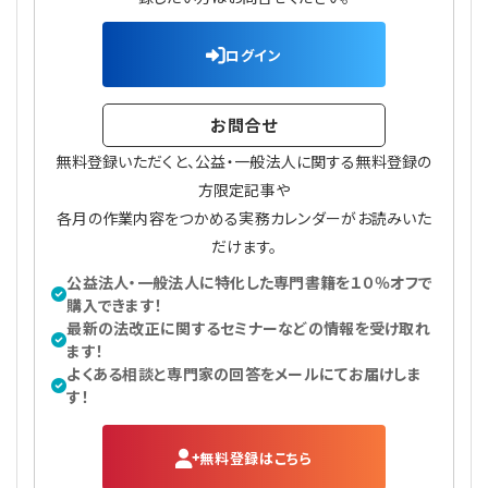
プライバシーポリシー
【連載】公益法人運営実務の処方箋
【連載】実務と税務のポイント
ログイン
【連載】公益法人会計検定試験一問一答
【連載】事務局だよりPLUS
お問合せ
【連載】公益法人のための「新公益信託」活用戦略
【連載】テーマで紐解く逆引きガイドライン
無料登録いただくと、公益・一般法人に関する無料登録の
【連載】悩みと向き合う経営学
方限定記事や
各月の作業内容をつかめる実務カレンダーがお読みいた
【連載】非営利法人AtoZei
だけます。
公益法人・一般法人に特化した専門書籍を１０％オフで
【連載】労務管理の歩き方
購入できます！
最新の法改正に関するセミナーなどの情報を受け取れ
ます！
【連載】AI活用のすすめ
よくある相談と専門家の回答をメールにてお届けしま
す！
【連載】IT実務一問一答
無料登録はこちら