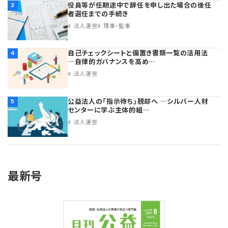
役員等が任期途中で辞任を申し出た場合の後任
3
者選任までの手続き
法人運営
理事・監事
自己チェックシートと備置き書類一覧の活用法
4
―自律的ガバナンスを高め…
法人運営
公益法人の「指示待ち」脱却へ ―シルバー人材
5
センターに学ぶ主体的組…
法人運営
最新号