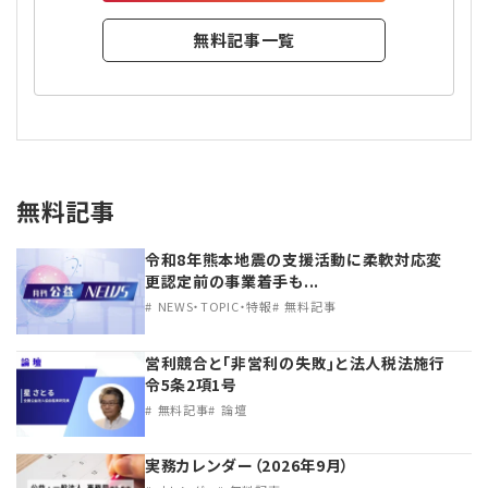
無料記事一覧
無料記事
令和8年熊本地震の支援活動に柔軟対応変
更認定前の事業着手も...
NEWS・TOPIC・特報
無料記事
営利競合と｢非営利の失敗｣と法人税法施行
令5条2項1号
無料記事
論壇
実務カレンダー（2026年9月）