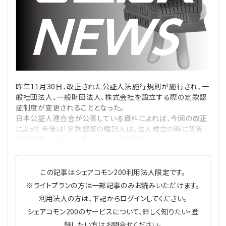
理事・監事
会計処理
労務管理
法務
経営
評議員
寄附
給与計算
利益相反取引
経営
連載
登記関連
税務
法改正-労務
個人情報
資産運用
連載
【連載】公益法人制度のリアル
無料記事
昨年11月30日、改正された公証人法施行規則が施行され、一
般社団法人、一般財団法人、株式会社を設立する際の定款認
定款関連
インボイス
法改正-法務
IT
論壇
【連載】これからの時代の資産運用
証制度が変更されることとなった。
日本公証人連合会が公表している資料によれば、今回の改正
によって今後は「定款認証の嘱託人は、法人成立の時に実質
公益・一般法人オンラインとは
法改正-法人運営
電子帳簿保存法
カレンダー
【連載】採用・定着・育成のための人事戦略
的支配者となるべき者について、その氏名、
登録案内
NEWS・TOPIC・特報
【連載】事例に学ぶ立入検査で想定される指摘事項
この記事はシェアコモン200利用法人限定です。
専門誌一覧
【連載】オピニオンリーダーのnote
【連載】シェアコモン200インタビュー
※ライトプランの方は一部記事のみお読みいただけます。
利用法人の方は、下記からログインしてください。
お問合せ
【連載】会計相談室
【連載】シェアコモン200 誌上相談室
シェアコモン200のサービスについて、詳しく知りたい・登
録したい方はお問合せください。