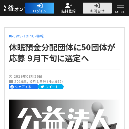
公益・一般法人オ
ログイン
無料登録
お問合せ
MENU
初めての方へ
NEWS・TOPIC・特報
休眠預金分配団体に50団体が
応募 ９月下旬に選定へ
人気記事
2019年08月26日
2019年
９月１日号（No.992）
法人運営
シェアする
ツイート
法人運営
会計・税務
理事会
会計・税務
労務
評議員会・社員総会
定期提出書類
労務
法務