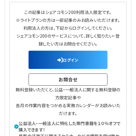
プライバシーポリシー
【連載】公益法人運営実務の処方箋
【連載】実務と税務のポイント
この記事はシェアコモン200利用法人限定です。
※ライトプランの方は一部記事のみお読みいただけます。
【連載】公益法人会計検定試験一問一答
【連載】事務局だよりPLUS
利用法人の方は、下記からログインしてください。
シェアコモン200のサービスについて、詳しく知りたい・登
【連載】公益法人のための「新公益信託」活用戦略
【連載】テーマで紐解く逆引きガイドライン
録したい方はお問合せください。
【連載】悩みと向き合う経営学
ログイン
【連載】非営利法人AtoZei
お問合せ
【連載】労務管理の歩き方
無料登録いただくと、公益・一般法人に関する無料登録の
方限定記事や
【連載】AI活用のすすめ
各月の作業内容をつかめる実務カレンダーがお読みいた
だけます。
【連載】IT実務一問一答
公益法人・一般法人に特化した専門書籍を１０％オフで
購入できます！