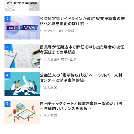
公益認定等ガイドラインが改訂 収支予算書の厳
2
格化と収支均衡の抜け穴…
NEWS・TOPIC・特報
役員等が任期途中で辞任を申し出た場合の後任
3
者選任までの手続き
法人運営
理事・監事
公益法人の「指示待ち」脱却へ ―シルバー人材
4
センターに学ぶ主体的組…
法人運営
自己チェックシートと備置き書類一覧の活用法
5
―自律的ガバナンスを高め…
法人運営