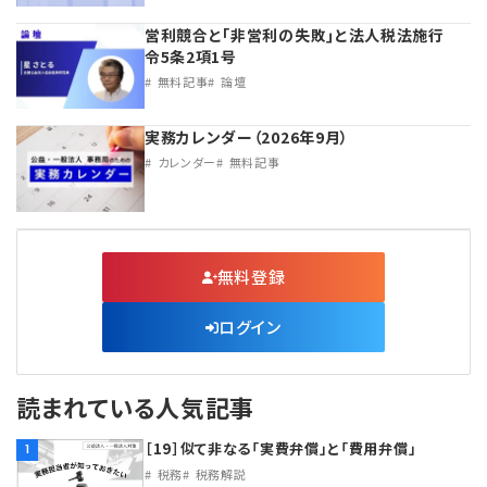
営利競合と｢非営利の失敗｣と法人税法施行
令5条2項1号
無料記事
論壇
実務カレンダー（2026年9月）
カレンダー
無料記事
無料登録
ログイン
読まれている人気記事
［19］似て非なる「実費弁償」と「費用弁償」
1
税務
税務解説