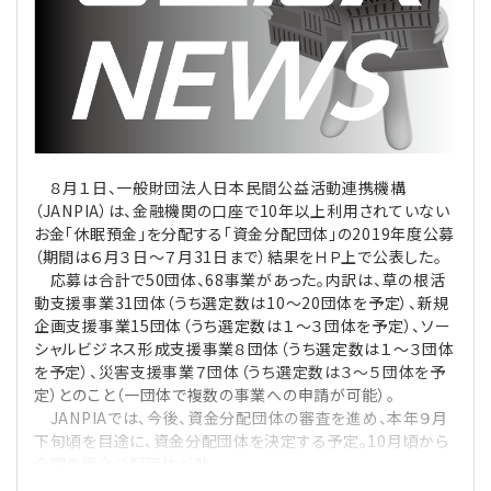
理事・監事
会計処理
労務管理
法務
経営
評議員
寄附
給与計算
利益相反取引
経営
連載
登記関連
税務
法改正-労務
個人情報
資産運用
連載
【連載】公益法人制度のリアル
無料記事
８月１日、一般財団法人日本民間公益活動連携機構
（JANPIA）は、金融機関の口座で10年以上利用されていない
定款関連
インボイス
法改正-法務
IT
論壇
【連載】これからの時代の資産運用
お金「休眠預金」を分配する「資金分配団体」の2019年度公募
（期間は６月３日～７月31日まで）結果をＨＰ上で公表した。
応募は合計で50団体、68事業があった。内訳は、草の根活
公益・一般法人オンラインとは
法改正-法人運営
電子帳簿保存法
カレンダー
【連載】採用・定着・育成のための人事戦略
動支援事業31団体（うち選定数は10～20団体を予定）、新規
企画支援事業15団体（うち選定数は１～３団体を予定）、ソー
登録案内
NEWS・TOPIC・特報
【連載】事例に学ぶ立入検査で想定される指摘事項
シャルビジネス形成支援事業８団体（うち選定数は１～３団体
を予定）、災害支援事業７団体（うち選定数は３～５団体を予
専門誌一覧
定）とのこと（一団体で複数の事業への申請が可能）。
【連載】オピニオンリーダーのnote
【連載】シェアコモン200インタビュー
JANPIAでは、今後、資金分配団体の審査を進め、本年９月
下旬頃を目途に、資金分配団体を決定する予定。10月頃から
お問合せ
【連載】会計相談室
【連載】シェアコモン200 誌上相談室
全国の資金分配団体が助