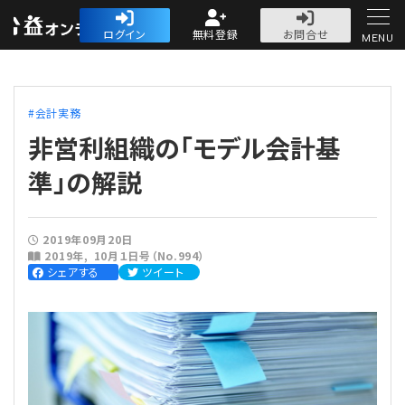
公益・一般法人オ
ログイン
無料登録
お問合せ
MENU
初めての方へ
会計実務
非営利組織の「モデル会計基
準」の解説
人気記事
2019年09月20日
2019年
10月１日号（No.994）
法人運営
シェアする
ツイート
法人運営
会計・税務
理事会
会計・税務
労務
評議員会・社員総会
定期提出書類
労務
法務