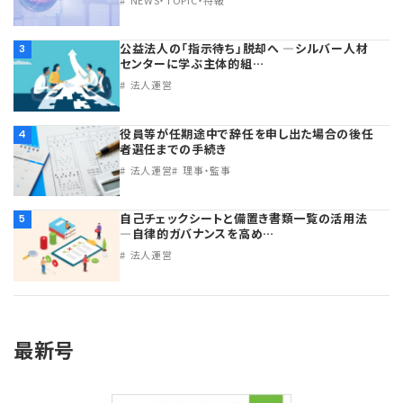
公益法人の「指示待ち」脱却へ ―シルバー人材
3
センターに学ぶ主体的組…
法人運営
役員等が任期途中で辞任を申し出た場合の後任
4
者選任までの手続き
法人運営
理事・監事
自己チェックシートと備置き書類一覧の活用法
5
―自律的ガバナンスを高め…
法人運営
最新号