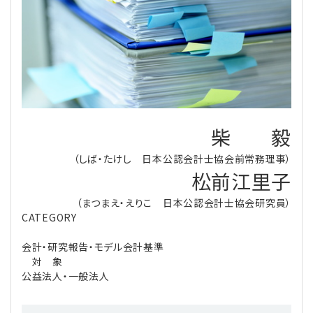
理事・監事
会計処理
労務管理
法務
経営
評議員
寄附
給与計算
利益相反取引
経営
連載
登記関連
税務
法改正-労務
個人情報
資産運用
連載
【連載】公益法人制度のリアル
無料記事
柴 毅
定款関連
インボイス
法改正-法務
IT
論壇
【連載】これからの時代の資産運用
（しば・たけし 日本公認会計士協会前常務理事）
松前江里子
公益・一般法人オンラインとは
法改正-法人運営
電子帳簿保存法
カレンダー
【連載】採用・定着・育成のための人事戦略
（まつまえ・えりこ 日本公認会計士協会研究員）
登録案内
NEWS・TOPIC・特報
【連載】事例に学ぶ立入検査で想定される指摘事項
CATEGORY
会計・研究報告・モデル会計基準
専門誌一覧
【連載】オピニオンリーダーのnote
【連載】シェアコモン200インタビュー
対 象
公益法人・一般法人
お問合せ
【連載】会計相談室
【連載】シェアコモン200 誌上相談室