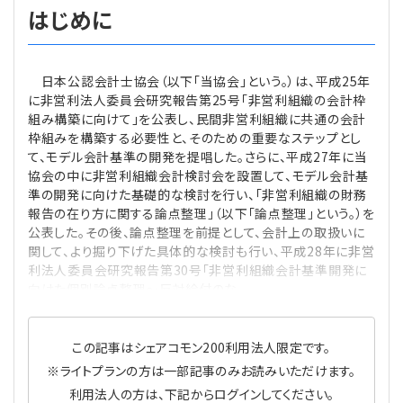
はじめに
日本公認会計士協会（以下「当協会」という。）は、平成25年
に非営利法人委員会研究報告第25号「非営利組織の会計枠
組み構築に向けて」を公表し、民間非営利組織に共通の会計
枠組みを構築する必要性と、そのための重要なステップとし
て、モデル会計基準の開発を提唱した。さらに、平成27年に当
協会の中に非営利組織会計検討会を設置して、モデル会計基
準の開発に向けた基礎的な検討を行い、「非営利組織の財務
報告の在り方に関する論点整理」（以下「論点整理」という。）を
公表した。その後、論点整理を前提として、会計上の取扱いに
関して、より掘り下げた具体的な検討も行い、平成28年に非営
利法人委員会研究報告第30号「非営利組織会計基準開発に
向けた個別論点整理～反対給付のな
この記事はシェアコモン200利用法人限定です。
※ライトプランの方は一部記事のみお読みいただけます。
利用法人の方は、下記からログインしてください。