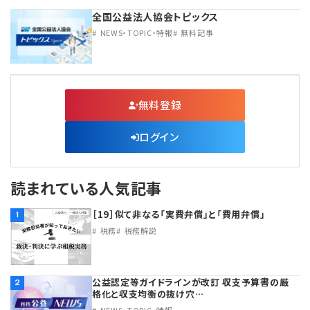
全国公益法人協会トピックス
NEWS・TOPIC・特報
無料記事
無料登録
ログイン
読まれている人気記事
［19］似て非なる「実費弁償」と「費用弁償」
1
税務
税務解説
公益認定等ガイドラインが改訂 収支予算書の厳
2
格化と収支均衡の抜け穴…
NEWS・TOPIC・特報