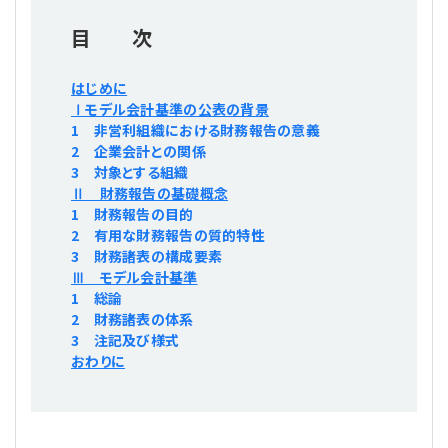
プライバシーポリシー
【連載】公益法人運営実務の処方箋
【連載】実務と税務のポイント
目 次
【連載】公益法人会計検定試験一問一答
【連載】事務局だよりPLUS
はじめに
Ⅰモデル会計基準の公表の背景
【連載】公益法人のための「新公益信託」活用戦略
【連載】テーマで紐解く逆引きガイドライン
1 非営利組織における財務報告の意義
2 企業会計との関係
3 対象とする組織
【連載】悩みと向き合う経営学
Ⅱ 財務報告の基礎概念
1 財務報告の目的
【連載】非営利法人AtoZei
2 有用な財務報告の質的特性
3 財務諸表の構成要素
Ⅲ モデル会計基準
【連載】労務管理の歩き方
1 総論
2 財務諸表の体系
【連載】AI活用のすすめ
3 注記及び様式
おわりに
【連載】IT実務一問一答