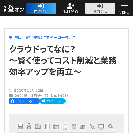
公益・一般法人オ
ログイン
無料登録
お問合せ
MENU
初めての方へ
吉田 雷
【連載】IT実務一問一答
IT
クラウドってなに？
〜賢く使ってコスト削減と業務
効率アップを両立〜
人気記事
法人運営
2020年12月22日
2021年
１月合併号（No.1021）
法人運営
シェアする
ツイート
会計・税務
理事会
会計・税務
労務
評議員会・社員総会
定期提出書類
労務
法務