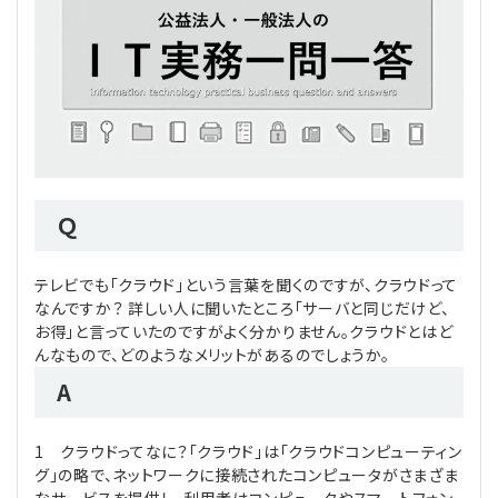
理事・監事
会計処理
労務管理
法務
経営
評議員
寄附
給与計算
利益相反取引
経営
連載
登記関連
税務
法改正-労務
個人情報
資産運用
連載
【連載】公益法人制度のリアル
無料記事
Ｑ
定款関連
インボイス
法改正-法務
IT
論壇
【連載】これからの時代の資産運用
公益・一般法人オンラインとは
テレビでも「クラウド」という言葉を聞くのですが、クラウドって
法改正-法人運営
電子帳簿保存法
カレンダー
【連載】採用・定着・育成のための人事戦略
なんですか？ 詳しい人に聞いたところ「サーバと同じだけど、
お得」と言っていたのですがよく分かりません。クラウドとはど
登録案内
NEWS・TOPIC・特報
【連載】事例に学ぶ立入検査で想定される指摘事項
んなもので、どのようなメリットがあるのでしょうか。
A
専門誌一覧
【連載】オピニオンリーダーのnote
【連載】シェアコモン200インタビュー
1 クラウドってなに？「クラウド」は「クラウドコンピューティン
お問合せ
【連載】会計相談室
【連載】シェアコモン200 誌上相談室
グ」の略で、ネットワークに接続されたコンピュータがさまざま