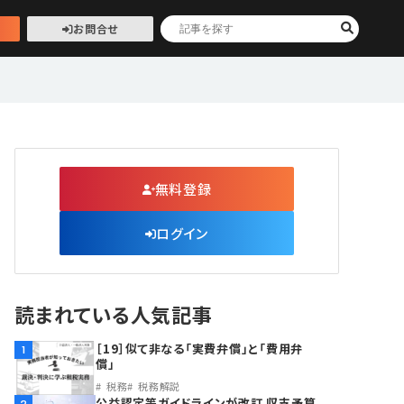
お問合せ
無料登録
ログイン
読まれている人気記事
［19］似て非なる「実費弁償」と「費用弁
1
償」
税務
税務解説
公益認定等ガイドラインが改訂 収支予算