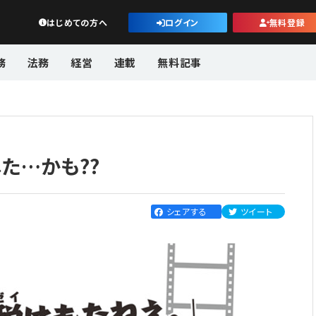
公益・一般法人オンライン
はじめての方へ
ログイン
無料登録
務
法務
経営
連載
無料記事
した…かも??
シェアする
ツイート