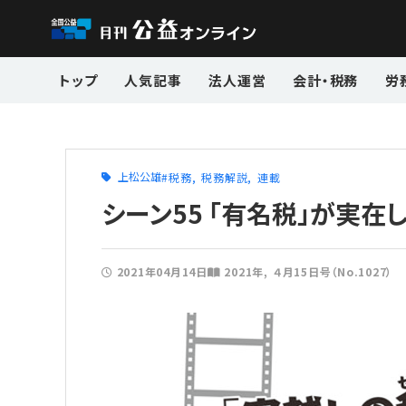
トップ
人気記事
法人運営
会計・税務
労
上松公雄
税務
税務解説
連載
シーン55 「有名税」が実在
2021年04月14日
2021年
４月15日号（No.1027）