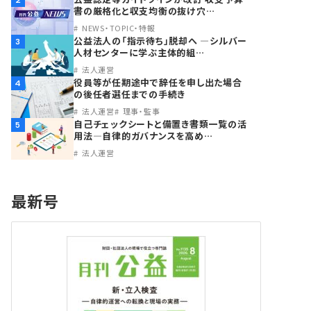
2
書の厳格化と収支均衡の抜け穴…
NEWS・TOPIC・特報
公益法人の「指示待ち」脱却へ ―シルバー
3
人材センターに学ぶ主体的組…
法人運営
役員等が任期途中で辞任を申し出た場合
4
の後任者選任までの手続き
法人運営
理事・監事
自己チェックシートと備置き書類一覧の活
5
用法―自律的ガバナンスを高め…
法人運営
最新号