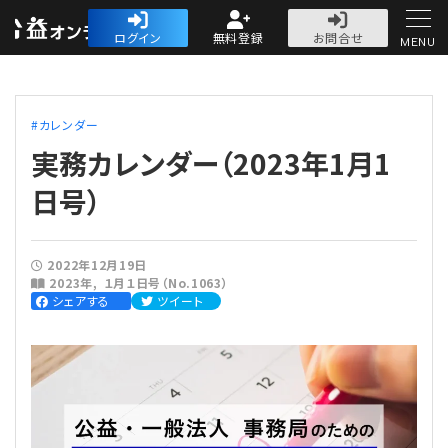
公益・一般法人オ
ログイン
無料登録
お問合せ
MENU
初めての方へ
カレンダー
実務カレンダー（2023年1月1
日号）
人気記事
2022年12月19日
2023年
１月１日号（No.1063）
法人運営
シェアする
ツイート
法人運営
会計・税務
理事会
会計・税務
労務
評議員会・社員総会
定期提出書類
労務
法務