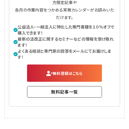
方限定記事や
プライバシーポリシー
【連載】公益法人運営実務の処方箋
【連載】実務と税務のポイント
各月の作業内容をつかめる実務カレンダーがお読みいた
だけます。
【連載】公益法人会計検定試験一問一答
【連載】事務局だよりPLUS
公益法人・一般法人に特化した専門書籍を１０％オフで
購入できます！
【連載】公益法人のための「新公益信託」活用戦略
【連載】テーマで紐解く逆引きガイドライン
最新の法改正に関するセミナーなどの情報を受け取れ
ます！
【連載】悩みと向き合う経営学
よくある相談と専門家の回答をメールにてお届けしま
す！
【連載】非営利法人AtoZei
無料登録はこちら
【連載】労務管理の歩き方
無料記事一覧
【連載】AI活用のすすめ
【連載】IT実務一問一答