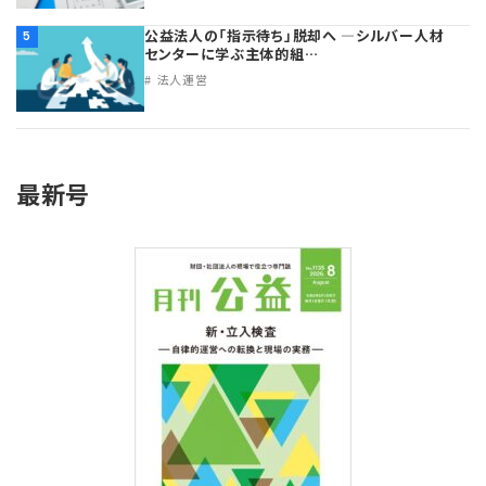
公益法人の「指示待ち」脱却へ ―シルバー人材
5
センターに学ぶ主体的組…
法人運営
最新号