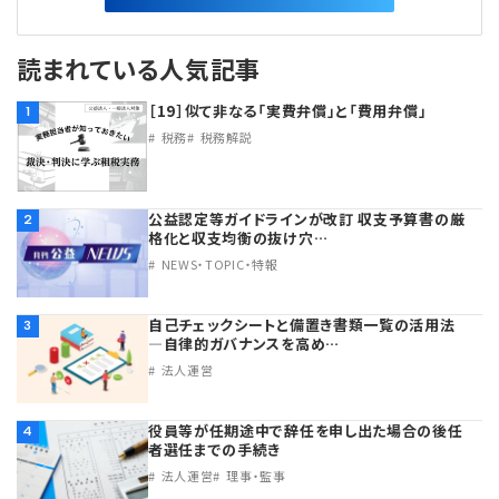
読まれている人気記事
［19］似て非なる「実費弁償」と「費用弁償」
1
税務
税務解説
公益認定等ガイドラインが改訂 収支予算書の厳
2
格化と収支均衡の抜け穴…
NEWS・TOPIC・特報
自己チェックシートと備置き書類一覧の活用法
3
―自律的ガバナンスを高め…
法人運営
役員等が任期途中で辞任を申し出た場合の後任
4
者選任までの手続き
法人運営
理事・監事