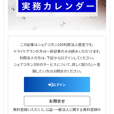
理事・監事
会計処理
労務管理
法務
経営
評議員
寄附
給与計算
利益相反取引
経営
連載
登記関連
税務
法改正-労務
個人情報
資産運用
連載
【連載】公益法人制度のリアル
無料記事
この記事はシェアコモン200利用法人限定です。
※ライトプランの方は一部記事のみお読みいただけます。
定款関連
インボイス
法改正-法務
IT
論壇
【連載】これからの時代の資産運用
利用法人の方は、下記からログインしてください。
シェアコモン200のサービスについて、詳しく知りたい・登
公益・一般法人オンラインとは
法改正-法人運営
電子帳簿保存法
カレンダー
【連載】採用・定着・育成のための人事戦略
録したい方はお問合せください。
登録案内
NEWS・TOPIC・特報
【連載】事例に学ぶ立入検査で想定される指摘事項
ログイン
専門誌一覧
【連載】オピニオンリーダーのnote
【連載】シェアコモン200インタビュー
お問合せ
お問合せ
【連載】会計相談室
【連載】シェアコモン200 誌上相談室
無料登録いただくと、公益・一般法人に関する無料登録の