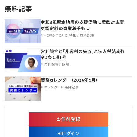
無料記事
令和8年熊本地震の支援活動に柔軟対応変
更認定前の事業着手も...
NEWS・TOPIC・特報
無料記事
営利競合と｢非営利の失敗｣と法人税法施行
令5条2項1号
無料記事
論壇
実務カレンダー（2026年9月）
カレンダー
無料記事
無料登録
ログイン