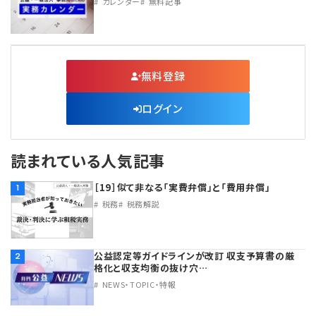
カレンダー
無料記事
無料登録
ログイン
読まれている人気記事
［19］似て非なる「実費弁償」と「費用弁償」
1
税務
税務解説
公益認定等ガイドラインが改訂 収支予算書の厳
2
格化と収支均衡の抜け穴…
NEWS・TOPIC・特報