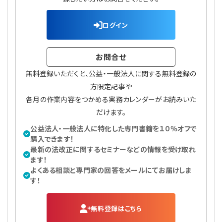
プライバシーポリシー
【連載】公益法人運営実務の処方箋
【連載】実務と税務のポイント
ログイン
【連載】公益法人会計検定試験一問一答
【連載】事務局だよりPLUS
お問合せ
【連載】公益法人のための「新公益信託」活用戦略
【連載】テーマで紐解く逆引きガイドライン
無料登録いただくと、公益・一般法人に関する無料登録の
【連載】悩みと向き合う経営学
方限定記事や
各月の作業内容をつかめる実務カレンダーがお読みいた
【連載】非営利法人AtoZei
だけます。
公益法人・一般法人に特化した専門書籍を１０％オフで
【連載】労務管理の歩き方
購入できます！
最新の法改正に関するセミナーなどの情報を受け取れ
ます！
【連載】AI活用のすすめ
よくある相談と専門家の回答をメールにてお届けしま
す！
【連載】IT実務一問一答
無料登録はこちら