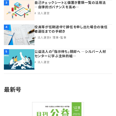
自己チェックシートと備置き書類一覧の活用法
3
―自律的ガバナンスを高め…
法人運営
役員等が任期途中で辞任を申し出た場合の後任
4
者選任までの手続き
法人運営
理事・監事
公益法人の「指示待ち」脱却へ ―シルバー人材
5
センターに学ぶ主体的組…
法人運営
最新号