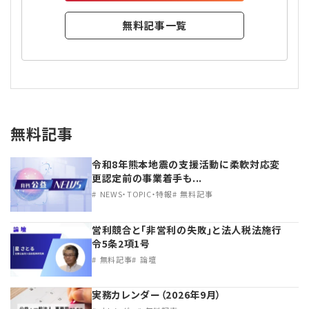
無料記事一覧
無料記事
令和8年熊本地震の支援活動に柔軟対応変
更認定前の事業着手も...
NEWS・TOPIC・特報
無料記事
営利競合と｢非営利の失敗｣と法人税法施行
令5条2項1号
無料記事
論壇
実務カレンダー（2026年9月）