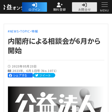
公益・一般法人オ
ログイン
無料登録
お問合せ
MENU
初めての方へ
NEWS・TOPIC・特報
内閣府による相談会が6月から
開始
人気記事
2023年05月23日
2023年
６月１日号（No.1071）
法人運営
シェアする
ツイート
法人運営
会計・税務
理事会
会計・税務
労務
評議員会・社員総会
定期提出書類
労務
法務