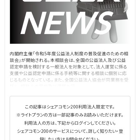
理事・監事
会計処理
労務管理
法務
経営
評議員
寄附
給与計算
利益相反取引
経営
連載
登記関連
税務
法改正-労務
個人情報
資産運用
連載
【連載】公益法人制度のリアル
無料記事
内閣府主催「令和5年度公益法人制度の普及促進のための相
談会」が開始される。本相談会は、全国の公益法人及び公益
定款関連
インボイス
法改正-法務
IT
論壇
【連載】これからの時代の資産運用
認定申請を検討する一般法人を対象として、法人運営に係る
支援や公益認定申請に係る手続等に関する相談に個別に応
じるものとなっている。また、全国公益法人協会が同業務を受
公益・一般法人オンラインとは
法改正-法人運営
電子帳簿保存法
カレンダー
【連載】採用・定着・育成のための人事戦略
託し、相談会の実施及び運営を行
登録案内
NEWS・TOPIC・特報
【連載】事例に学ぶ立入検査で想定される指摘事項
この記事はシェアコモン200利用法人限定です。
専門誌一覧
【連載】オピニオンリーダーのnote
【連載】シェアコモン200インタビュー
※ライトプランの方は一部記事のみお読みいただけます。
利用法人の方は、下記からログインしてください。
お問合せ
【連載】会計相談室
【連載】シェアコモン200 誌上相談室
シェアコモン200のサービスについて、詳しく知りたい・登
録したい方はお問合せください。