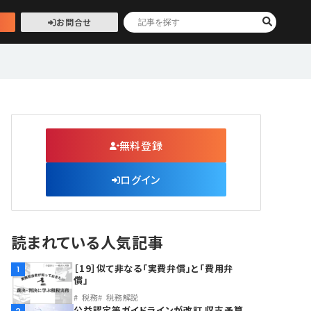
お問合せ
無料登録
ログイン
読まれている人気記事
［19］似て非なる「実費弁償」と「費用弁
1
償」
税務
税務解説
公益認定等ガイドラインが改訂 収支予算