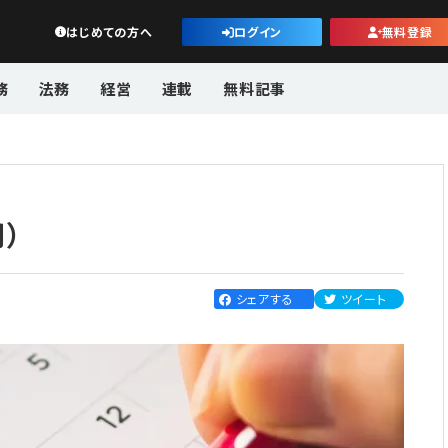
公益・一般法人オンライン
はじめての方へ
ログイン
無料登録
務
法務
経営
連載
無料記事
）
）
シェアする
ツイート