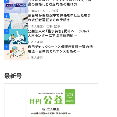
2
書の厳格化と収支均衡の抜け穴…
NEWS・TOPIC・特報
役員等が任期途中で辞任を申し出た場合
3
の後任者選任までの手続き
法人運営
理事・監事
公益法人の「指示待ち」脱却へ ―シルバー
4
人材センターに学ぶ主体的組…
法人運営
自己チェックシートと備置き書類一覧の活
5
用法―自律的ガバナンスを高め…
法人運営
最新号