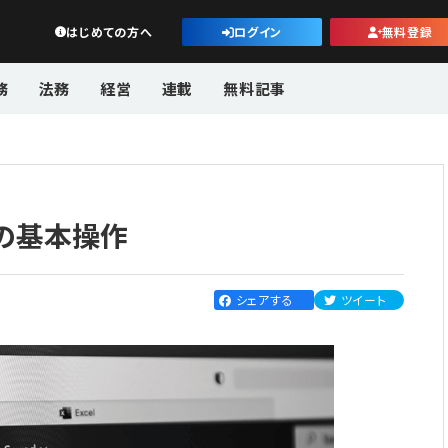
公益・一般法人オンライン
はじめての方へ
ログイン
無料登録
務
法務
経営
連載
無料記事
の基本操作
シェアする
ツイート