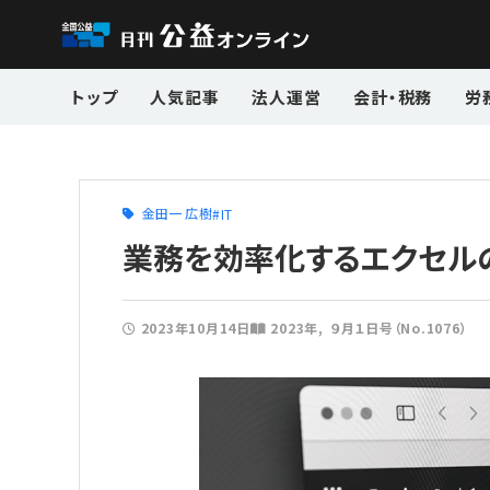
トップ
人気記事
法人運営
会計・税務
労
金田一 広樹
IT
業務を効率化するエクセル
2023年10月14日
2023年
９月１日号（No.1076）