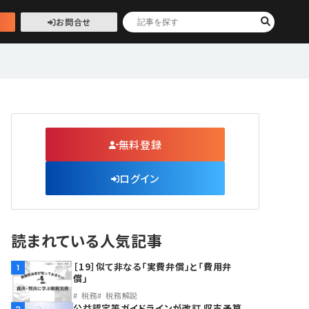
お問合せ
無料登録
ログイン
読まれている人気記事
［19］似て非なる「実費弁償」と「費用弁
1
償」
税務
税務解説
公益認定等ガイドラインが改訂 収支予算