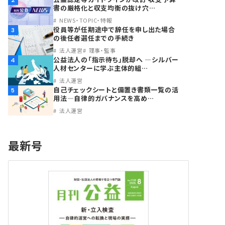
2
書の厳格化と収支均衡の抜け穴…
NEWS・TOPIC・特報
役員等が任期途中で辞任を申し出た場合
3
の後任者選任までの手続き
法人運営
理事・監事
公益法人の「指示待ち」脱却へ ―シルバー
4
人材センターに学ぶ主体的組…
法人運営
自己チェックシートと備置き書類一覧の活
5
用法―自律的ガバナンスを高め…
法人運営
最新号