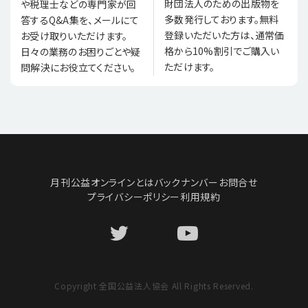
財団法人のための出版物を
や税理士などの専門家が回
多数発行しております。無料
答するQ&A集を、メールにて
登録いただいた方は、通常価
お受け取りいただけます。
格から10%割引でご購入い
日々の業務のお困りごとや疑
ただけます。
問解決にお役立てください。
月刊公益オンラインとは
バックナンバー
お問合せ
プライバシーポリシー
利用規約
Copyright 全国公益法人協会 All Rights Reserved.