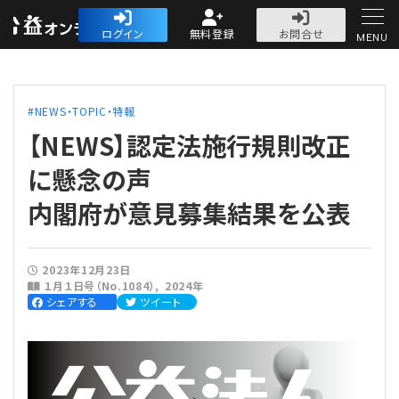
公益・一般法人オ
ログイン
無料登録
お問合せ
MENU
初めての方へ
NEWS・TOPIC・特報
【NEWS】認定法施行規則改正
に懸念の声
内閣府が意見募集結果を公表
人気記事
法人運営
2023年12月23日
１月１日号（No.1084）
2024年
シェアする
ツイート
法人運営
会計・税務
理事会
会計・税務
労務
評議員会・社員総会
定期提出書類
労務
法務