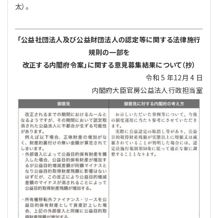
太）。
プライバシーポリシー
【連載】公益法人運営実務の処方箋
【連載】実務と税務のポイント
【連載】公益法人会計検定試験一問一答
【連載】事務局だよりPLUS
「公益社団法人及び公益財団法人の認定等に関する法律施行
規則の一部を
【連載】公益法人のための「新公益信託」活用戦略
【連載】テーマで紐解く逆引きガイドライン
改正する内閣府令案」に関する意見募集結果について（抄）
令和 5 年12月 4 日
【連載】悩みと向き合う経営学
内閣府大臣官房公益法人行政担当室
【連載】非営利法人AtoZei
【連載】労務管理の歩き方
【連載】AI活用のすすめ
【連載】IT実務一問一答