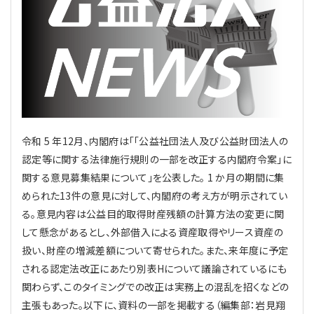
理事・監事
会計処理
労務管理
法務
経営
評議員
寄附
給与計算
利益相反取引
経営
連載
登記関連
税務
法改正-労務
個人情報
資産運用
連載
【連載】公益法人制度のリアル
無料記事
令和 5 年12月、内閣府は「「公益社団法人及び公益財団法人の
定款関連
インボイス
法改正-法務
IT
論壇
【連載】これからの時代の資産運用
認定等に関する法律施行規則の一部を改正する内閣府令案」に
関する意見募集結果について」を公表した。 1 か月の期間に集
公益・一般法人オンラインとは
法改正-法人運営
電子帳簿保存法
カレンダー
【連載】採用・定着・育成のための人事戦略
められた13件の意見に対して、内閣府の考え方が明示されてい
る。意見内容は公益目的取得財産残額の計算方法の変更に関
登録案内
NEWS・TOPIC・特報
【連載】事例に学ぶ立入検査で想定される指摘事項
して懸念があるとし、外部借入による資産取得やリース資産の
扱い、財産の増減差額について寄せられた。また、来年度に予定
専門誌一覧
【連載】オピニオンリーダーのnote
【連載】シェアコモン200インタビュー
される認定法改正にあたり別表Hについて議論されているにも
関わらず、このタイミングでの改正は実務上の混乱を招くなどの
お問合せ
【連載】会計相談室
【連載】シェアコモン200 誌上相談室
主張もあった。以下に、資料の一部を掲載する（編集部：岩見翔