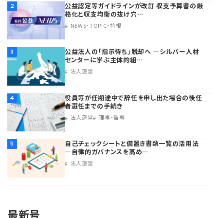
公益認定等ガイドラインが改訂 収支予算書の厳
2
格化と収支均衡の抜け穴…
NEWS・TOPIC・特報
公益法人の「指示待ち」脱却へ ―シルバー人材
3
センターに学ぶ主体的組…
法人運営
役員等が任期途中で辞任を申し出た場合の後任
4
者選任までの手続き
法人運営
理事・監事
自己チェックシートと備置き書類一覧の活用法
5
―自律的ガバナンスを高め…
法人運営
最新号