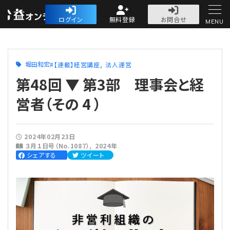
公益・一般法人オ
ログイン
無料登録
お問合せ
MENU
初めての方へ
堀田和宏
【連載】経営講座
法人運営
第48回 ▼ 第3部 理事会と経
営者（その 4 ）
人気記事
2024年02月23日
３月１日号（No.1087）
2024年
法人運営
シェアする
ツイート
法人運営
会計・税務
理事会
会計・税務
労務
評議員会・社員総会
定期提出書類
労務
法務