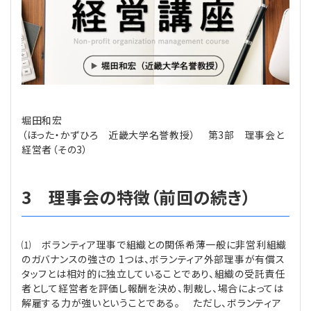
理事・監事
会計処理
労務管理
法務
経営
評議員
寄附
給与計算
利益相反取引
経営
連載
登記関連
税務
法改正-労務
個人情報
資産運用
連載
【連載】公益法人制度のリアル
無料記事
堀田和宏
（ほった・かずひろ 近畿大学名誉教授） 第3部 理事会と
定款関連
インボイス
法改正-法務
IT
論壇
【連載】これからの時代の資産運用
経営者（その3）
公益・一般法人オンラインとは
法改正-法人運営
電子帳簿保存法
カレンダー
【連載】採用・定着・育成のための人事戦略
3 理事会の特徴（前回の続き）
登録案内
NEWS・TOPIC・特報
【連載】事例に学ぶ立入検査で想定される指摘事項
⑴ ボランティア理事で組織との関係希薄一般に非営利組織
専門誌一覧
【連載】オピニオンリーダーのnote
【連載】シェアコモン200インタビュー
のガバナンスの強さの 1つは、ボランティア外部理事が有償ス
タッフとは相対的に独立していることであり、組織の受託責任
お問合せ
【連載】会計相談室
【連載】シェアコモン200 誌上相談室
者として経営者を評価し報酬を決め、制裁し、場合によっては
解雇する力が強いということである。 ただし、ボランティア