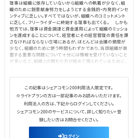
理事は組織に依存していないから組織への執着が少なく、組
プライバシーポリシー
【連載】公益法人運営実務の処方箋
【連載】実務と税務のポイント
織のために鋭意献身努力をしようとする金銭的・内発的インセ
ンティブに乏しい。すべてではないが、組織へのコミットメント
【連載】公益法人会計検定試験一問一答
【連載】事務局だよりPLUS
に乏しく、フリーライダーに終始する理事も出てくる。 しかも
他方では、理事は資金調達と資金運用によって組織のミッショ
ンを達成することについて、経営者にその経営管理の責任を課
【連載】公益法人のための「新公益信託」活用戦略
【連載】テーマで紐解く逆引きガイドライン
さなければならない立場にあるが、ほとんどは会議の頻度が
少なく、組織のために使う時間もわずかであり、当該組織が直
【連載】悩みと向き合う経営学
面する重要な問題について十分には情報を受けていないこと
が多いなど、組織との関わり方が極めて限られているために、
そ
【連載】非営利法人AtoZei
【連載】労務管理の歩き方
この記事はシェアコモン200利用法人限定です。
※ライトプランの方は一部記事のみお読みいただけます。
【連載】AI活用のすすめ
利用法人の方は、下記からログインしてください。
シェアコモン200のサービスについて、詳しく知りたい・登
【連載】IT実務一問一答
録したい方はお問合せください。
ログイン