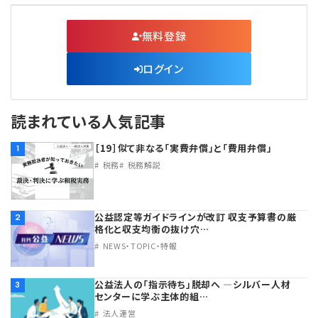
無料登録
ログイン
読まれている人気記事
［19］似て非なる「実費弁償」と「費用弁償」
1
税務
税務解説
公益認定等ガイドラインが改訂 収支予算書の厳
2
格化と収支均衡の抜け穴…
NEWS・TOPIC・特報
公益法人の「指示待ち」脱却へ ―シルバー人材
3
センターに学ぶ主体的組…
法人運営