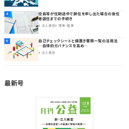
役員等が任期途中で辞任を申し出た場合の後任
4
者選任までの手続き
法人運営
理事・監事
自己チェックシートと備置き書類一覧の活用法
5
―自律的ガバナンスを高め…
法人運営
最新号