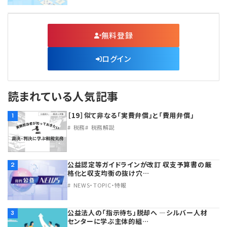
無料登録
ログイン
読まれている人気記事
［19］似て非なる「実費弁償」と「費用弁償」
1
税務
税務解説
公益認定等ガイドラインが改訂 収支予算書の厳
2
格化と収支均衡の抜け穴…
NEWS・TOPIC・特報
公益法人の「指示待ち」脱却へ ―シルバー人材
3
センターに学ぶ主体的組…