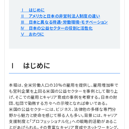
プライバシーポリシー
【連載】公益法人運営実務の処方箋
【連載】実務と税務のポイント
Ⅰ はじめに
Ⅱ アメリカと日本の非営利法人制度の違い
【連載】公益法人会計検定試験一問一答
【連載】事務局だよりPLUS
Ⅲ 日本と異なる待遇・労働環境・モチベーション
Ⅳ 日本の公益セクターの役割と活性化
Ⅴ おわりに
【連載】公益法人のための「新公益信託」活用戦略
【連載】テーマで紐解く逆引きガイドライン
【連載】悩みと向き合う経営学
Ⅰ はじめに
【連載】非営利法人AtoZei
【連載】労務管理の歩き方
本稿は、全米労働人口の10%の雇用を提供し、雇用増加率で
も営利企業を上回る米国の公益セクターを事例として取り上
【連載】AI活用のすすめ
げ、そこでの雇用とキャリア育成の事例を考察する。日本の財
団、社団で勤務する方々への示唆となれば幸いである。
米国の公益セクターには、ビジネス、法律他の多様な専門分
【連載】IT実務一問一答
野から魅力と使命を感じて移る人も多い。背景には、キャリア
支援制度と「プロフェッショナル化」への戦略的活動があるこ
とがあげられる。その豊富なキャリア育成やネットワーキング、