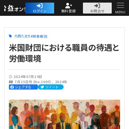
公益・一般法人オ
ログイン
無料登録
お問合せ
MENU
初めての方へ
大西たまき
時事解説
米国財団における職員の待遇と
労働環境
人気記事
2024年07月14日
７月15日号（No.1095）
2024年
法人運営
シェアする
ツイート
法人運営
会計・税務
理事会
会計・税務
労務
評議員会・社員総会
定期提出書類
労務
法務