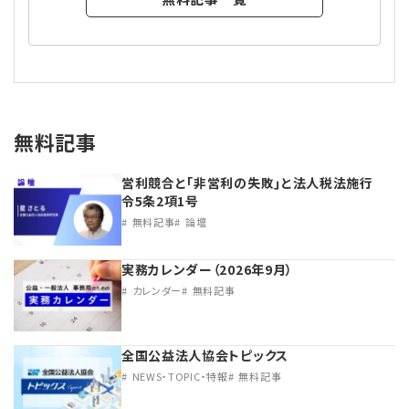
無料記事
営利競合と｢非営利の失敗｣と法人税法施行
令5条2項1号
無料記事
論壇
実務カレンダー（2026年9月）
カレンダー
無料記事
全国公益法人協会トピックス
NEWS・TOPIC・特報
無料記事