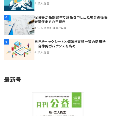
法人運営
役員等が任期途中で辞任を申し出た場合の後任
4
者選任までの手続き
法人運営
理事・監事
自己チェックシートと備置き書類一覧の活用法
5
―自律的ガバナンスを高め…
法人運営
最新号