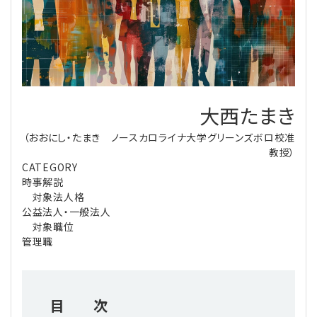
理事・監事
会計処理
労務管理
法務
経営
評議員
寄附
給与計算
利益相反取引
経営
連載
登記関連
税務
法改正-労務
個人情報
資産運用
連載
【連載】公益法人制度のリアル
大西たまき
無料記事
（おおにし・たまき ノースカロライナ大学グリーンズボロ校准
定款関連
インボイス
法改正-法務
IT
論壇
【連載】これからの時代の資産運用
教授）
CATEGORY
公益・一般法人オンラインとは
法改正-法人運営
電子帳簿保存法
カレンダー
【連載】採用・定着・育成のための人事戦略
時事解説
対象法人格
公益法人・一般法人
登録案内
NEWS・TOPIC・特報
【連載】事例に学ぶ立入検査で想定される指摘事項
対象職位
管理職
専門誌一覧
【連載】オピニオンリーダーのnote
【連載】シェアコモン200インタビュー
お問合せ
【連載】会計相談室
【連載】シェアコモン200 誌上相談室
目 次