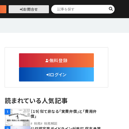
お問合せ
無料登録
ログイン
読まれている人気記事
［19］似て非なる「実費弁償」と「費用弁
1
償」
税務
税務解説
公益認定等ガイドラインが改訂 収支予算