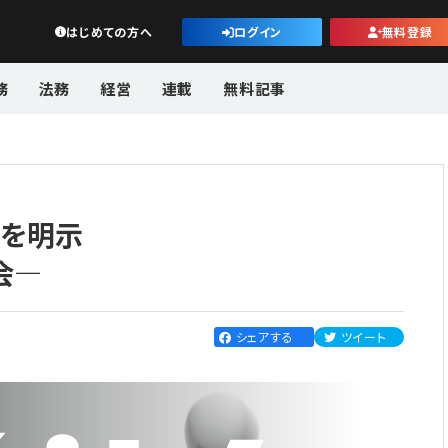
公益・一般法人オンライン
はじめての方へ
ログイン
無料登録
務
法務
経営
連載
無料記事
法を明示
会―
シェアする
ツイート