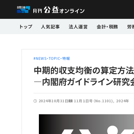
トップ
人気記事
法人運営
会計・税務
労
NEWS・TOPIC・特報
中期的収支均衡の算定方
―内閣府ガイドライン研究
2024年10月31日
11月１日号（No.1101)
2024年