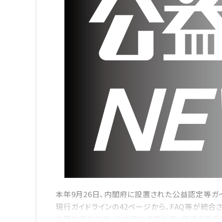
本年9月26日、内閣府に設置された公益認定等ガイ
現行ガイドラインの42ページから、FAQ等が統合
中期的収支均衡、公益目的事業比率、使途不特定