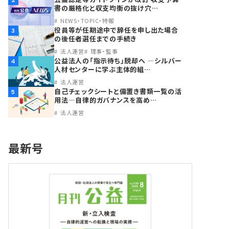
2
書の厳格化と収支均衡の抜け穴…
NEWS・TOPIC・特報
役員等が任期途中で辞任を申し出た場合
3
の後任者選任までの手続き
法人運営
理事・監事
公益法人の「指示待ち」脱却へ ―シルバー
4
人材センターに学ぶ主体的組…
法人運営
自己チェックシートと備置き書類一覧の活
5
用法―自律的ガバナンスを高め…
法人運営
最新号