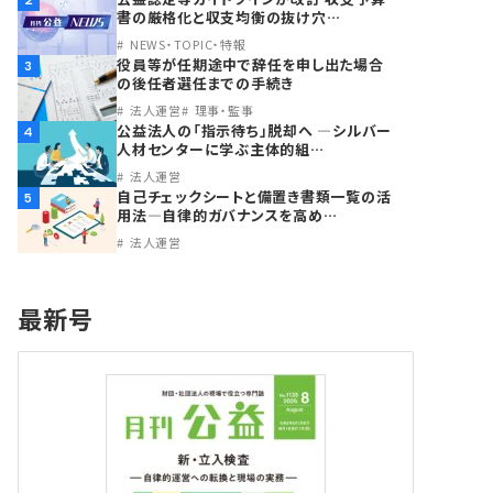
2
書の厳格化と収支均衡の抜け穴…
NEWS・TOPIC・特報
役員等が任期途中で辞任を申し出た場合
3
の後任者選任までの手続き
法人運営
理事・監事
公益法人の「指示待ち」脱却へ ―シルバー
4
人材センターに学ぶ主体的組…
法人運営
自己チェックシートと備置き書類一覧の活
5
用法―自律的ガバナンスを高め…
法人運営
最新号