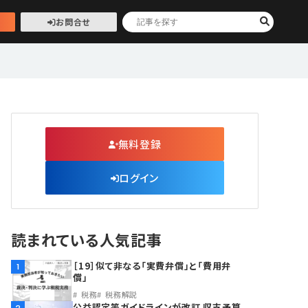
お問合せ
無料登録
ログイン
読まれている人気記事
［19］似て非なる「実費弁償」と「費用弁
1
償」
税務
税務解説
公益認定等ガイドラインが改訂 収支予算