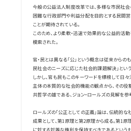
今般の公益法人制度改革では、多様な市民社会
困難な行政部門や利益分配を目的とする民間営
ことが期待されている。
このため、より柔軟・迅速で効果的な公益的活
模索された。
官・民とは異なる「公」という概念は従来からの
民社会のニーズに応じた社会的課題解決」という
しかし、官も民もこのキーワードを標榜して日々
主体の本質的な社会的機能の観点から、その役割
共哲学の雄である、ジョン・ロールズの見解を参
ロールズの「公正としての正義」論は、伝統的
成果として、第1原理と第2原理から成る。第1
に対する対等な権利を保持すべきであるという