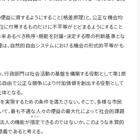
便益に資するようにすること(格差原理)と、公正な機会均
位に付帯するものだけに不平等がとどまるようにすること
本来あるべき秩序・規範を討議・決定する際の判断基準とな
理は、自然的自由システムにおける機会の形式的平等がも
め、行政部門は社会活動の基盤を構築する役割として第1原
る自由で公正な競争により付加価値を創出する役割として
体となる。
」を実現するための条件を満たさない。そこで、多様な市民
ついて、最も不遇な人々の便益の最大化によって社会的課題
そてい
益法人の機能が
措定
できるのではないか。このような本質的
意義であると考える。