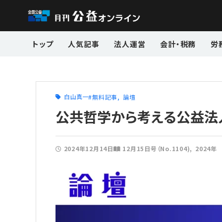
トップ
人気記事
法人運営
会計・税務
労
白山真一
無料記事
論壇
公共哲学から考える公益法
2024年12月14日
12月15日号（No.1104)
2024年