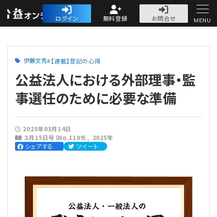
公益・一般法人オ
ログイン
無料登録
お問合せ
MENU
初めての方へ
伊藤文秀
【連載】登記の心得
公益法人における外部理事・監
事選任のために必要な準備
人気記事
2025年03月14日
３月15日号（No.1109）
2025年
法人運営
シェアする
ツイート
法人運営
会計・税務
理事会
会計・税務
労務
評議員会・社員総会
定期提出書類
労務
法務