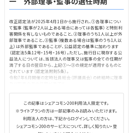
一 外部理事・監事の選任時期
プライバシーポリシー
【連載】公益法人運営実務の処方箋
【連載】実務と税務のポイント
【連載】公益法人会計検定試験一問一答
【連載】事務局だよりPLUS
改正認定法が2025年4月1日から施行され、①各理事につい
て監事（監事が2人以上ある場合にあっては各監事）と特別利
害関係を有しないものであること、②理事のうち1人以上が外
【連載】公益法人のための「新公益信託」活用戦略
【連載】テーマで紐解く逆引きガイドライン
部理事であること、③監事（複数ある場合は監事のうち1人以
上）は外部監事であることが、公益認定の基準に加わります
【連載】悩みと向き合う経営学
（認定法5条12号・15号・16号）。ただし、施行日に現存する公
益法人については、当該法人の理事又は監事の全ての任期が
満了する日の翌日から、上記①～③の規定が適用するものと
【連載】非営利法人AtoZei
されています（認定法附則5条）。
令和7年6月開催の定時社員総会（評議員会）の終結時に理事
【連載】労務管理の歩き方
及び監事全員の任期が満了す
【連載】AI活用のすすめ
この記事はシェアコモン200利用法人限定です。
※ライトプランの方は一部記事のみお読みいただけます。
【連載】IT実務一問一答
利用法人の方は、下記からログインしてください。
シェアコモン200のサービスについて、詳しく知りたい・登