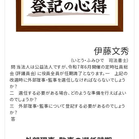
理事・監事
会計処理
労務管理
法務
経営
評議員
寄附
給与計算
利益相反取引
経営
連載
登記関連
税務
法改正-労務
個人情報
資産運用
連載
【連載】公益法人制度のリアル
伊藤文秀
無料記事
（いとう・ふみひで 司法書士）
定款関連
インボイス
法改正-法務
IT
論壇
【連載】これからの時代の資産運用
問 当法人は公益法人ですが、令和7年6月開催の定時社員総
会（評議員会）に役員全員が任期満了となります。一 上記の
公益・一般法人オンラインとは
法改正-法人運営
電子帳簿保存法
カレンダー
【連載】採用・定着・育成のための人事戦略
改選時に外部理事・監事を選任しなければならないでしょう
か？
二 選任する必要がある場合、どのような準備を行えばよい
登録案内
NEWS・TOPIC・特報
【連載】事例に学ぶ立入検査で想定される指摘事項
のでしょうか？
三 外部理事・監事について登記する必要があるのでしょう
専門誌一覧
【連載】オピニオンリーダーのnote
【連載】シェアコモン200インタビュー
か？
答
お問合せ
【連載】会計相談室
【連載】シェアコモン200 誌上相談室