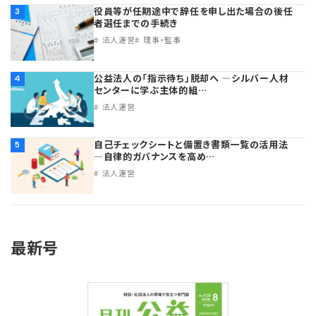
役員等が任期途中で辞任を申し出た場合の後任
3
者選任までの手続き
法人運営
理事・監事
公益法人の「指示待ち」脱却へ ―シルバー人材
4
センターに学ぶ主体的組…
法人運営
自己チェックシートと備置き書類一覧の活用法
5
―自律的ガバナンスを高め…
法人運営
最新号