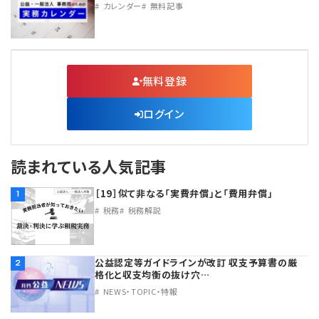
カレンダー
無料記事
無料登録
ログイン
読まれている人気記事
［19］似て非なる「実費弁償」と「費用弁償」
1
税務
税務解説
公益認定等ガイドラインが改訂 収支予算書の厳
2
格化と収支均衡の抜け穴…
NEWS・TOPIC・特報