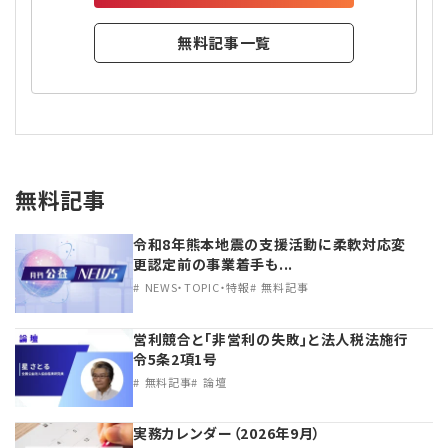
無料記事一覧
無料記事
令和8年熊本地震の支援活動に柔軟対応変
更認定前の事業着手も...
NEWS・TOPIC・特報
無料記事
営利競合と｢非営利の失敗｣と法人税法施行
令5条2項1号
無料記事
論壇
実務カレンダー（2026年9月）