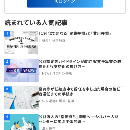
ログイン
プライバシーポリシー
【連載】公益法人運営実務の処方箋
【連載】実務と税務のポイント
【連載】公益法人会計検定試験一問一答
【連載】事務局だよりPLUS
読まれている人気記事
［19］似て非なる「実費弁償」と「費用弁償」
1
【連載】公益法人のための「新公益信託」活用戦略
【連載】テーマで紐解く逆引きガイドライン
税務
税務解説
【連載】悩みと向き合う経営学
公益認定等ガイドラインが改訂 収支予算書の厳
2
【連載】非営利法人AtoZei
格化と収支均衡の抜け穴…
NEWS・TOPIC・特報
【連載】労務管理の歩き方
役員等が任期途中で辞任を申し出た場合の後任
3
者選任までの手続き
【連載】AI活用のすすめ
法人運営
理事・監事
【連載】IT実務一問一答
公益法人の「指示待ち」脱却へ ―シルバー人材
4
センターに学ぶ主体的組…
法人運営