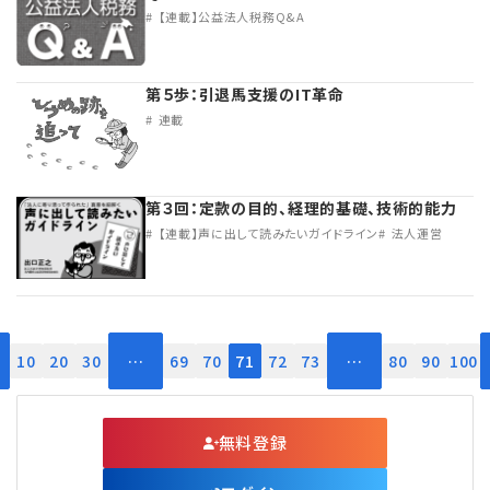
【連載】公益法人税務Q&A
理事・監事
会計処理
労務管理
法務
経営
第５歩：引退馬支援のIT革命
評議員
寄附
給与計算
利益相反取引
経営
連載
連載
登記関連
税務
法改正-労務
個人情報
資産運用
連載
【連載】公益法人制度のリアル
無料記事
第３回：定款の目的、経理的基礎、技術的能力
定款関連
インボイス
法改正-法務
IT
論壇
【連載】これからの時代の資産運用
【連載】声に出して読みたいガイドライン
法人運営
公益・一般法人オンラインとは
法改正-法人運営
電子帳簿保存法
カレンダー
【連載】採用・定着・育成のための人事戦略
登録案内
NEWS・TOPIC・特報
【連載】事例に学ぶ立入検査で想定される指摘事項
10
20
30
…
69
70
71
72
73
…
80
90
100
専門誌一覧
【連載】オピニオンリーダーのnote
【連載】シェアコモン200インタビュー
無料登録
お問合せ
【連載】会計相談室
【連載】シェアコモン200 誌上相談室