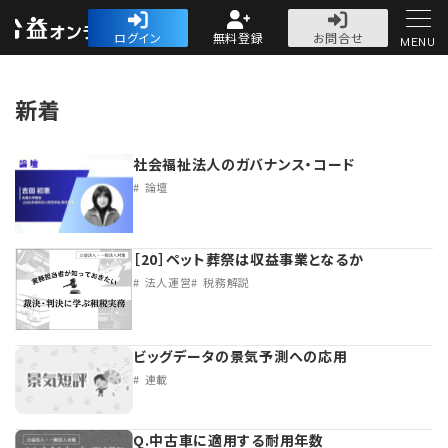
公益・一般法人オ
ログイン
無料登録
お問合せ
MENU
初めての方へ
新着
社会福祉法人のガバナンス・コード
論壇
人気記事
［20］ペット葬祭は収益事業となるか
法人運営
税務解説
法人運営
法人運営
会計・税務
ビッグデータの景気予測への応用
連載
理事会
会計・税務
労務
Q.中古車に適用する耐用年数
評議員会・社員総会
定期提出書類
労務
法務