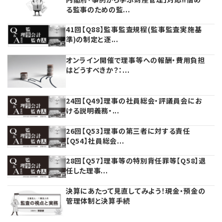
る監事のための監...
41回【Q88】監事監査規程(監事監査実施基
準)の制定と逐...
オンライン開催で理事等への報酬・費用負担
はどうすべきか？：...
24回【Q49】理事の社員総会・評議員会にお
ける説明義務・...
26回【Q53】理事の第三者に対する責任
【Q54】社員総会...
28回【Q57】理事等の特別背任罪等【Q58】退
任した理事...
決算にあたって見直してみよう！現金・預金の
管理体制と決算手続