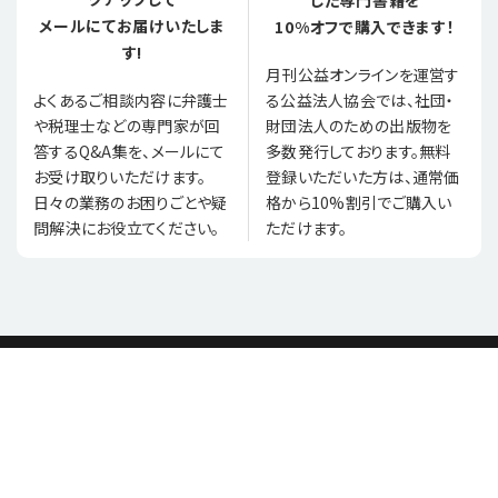
メールにてお届けいたしま
10%オフで購入できます！
す!
月刊公益オンラインを運営す
る公益法人協会では、社団・
よくあるご相談内容に弁護士
財団法人のための出版物を
や税理士などの専門家が回
多数発行しております。無料
答するQ&A集を、メールにて
登録いただいた方は、通常価
お受け取りいただけます。
格から10%割引でご購入い
日々の業務のお困りごとや疑
ただけます。
問解決にお役立てください。
月刊公益オンラインとは
バックナンバー
お問合せ
プライバシーポリシー
利用規約