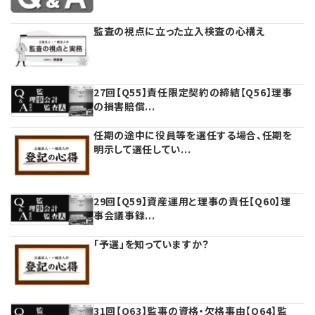
監査の視点に立った立入検査の心構え
理事・監事
会計処理
労務管理
法務
経営
評議員
寄附
給与計算
利益相反取引
経営
連載
27回【Q55】責任限定契約の締結【Q56】理事
の損害賠償...
登記関連
税務
法改正-労務
個人情報
資産運用
連載
【連載】公益法人制度のリアル
無料記事
任期の途中に役員等を選任する場合、任期を
定款関連
インボイス
法改正-法務
IT
論壇
【連載】これからの時代の資産運用
明示して選任してい...
公益・一般法人オンラインとは
法改正-法人運営
電子帳簿保存法
カレンダー
【連載】採用・定着・育成のための人事戦略
29回【Q59】資産運用と理事の責任【Q60】理
事会議事録...
登録案内
NEWS・TOPIC・特報
【連載】事例に学ぶ立入検査で想定される指摘事項
「予選」を知っていますか？
専門誌一覧
【連載】オピニオンリーダーのnote
【連載】シェアコモン200インタビュー
お問合せ
【連載】会計相談室
【連載】シェアコモン200 誌上相談室
31回【Q63】監事の資格・欠格事由【Q64】監