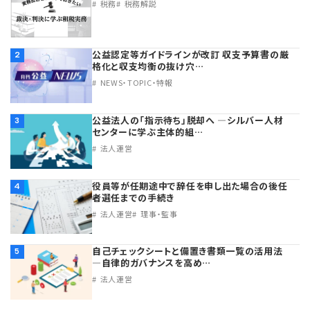
税務
税務解説
公益認定等ガイドラインが改訂 収支予算書の厳
2
格化と収支均衡の抜け穴…
NEWS・TOPIC・特報
公益法人の「指示待ち」脱却へ ―シルバー人材
3
センターに学ぶ主体的組…
法人運営
役員等が任期途中で辞任を申し出た場合の後任
4
者選任までの手続き
法人運営
理事・監事
自己チェックシートと備置き書類一覧の活用法
5
―自律的ガバナンスを高め…
法人運営