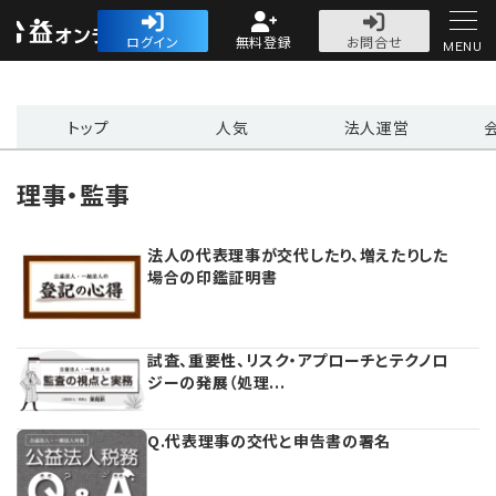
公益・一般法人オ
ログイン
無料登録
お問合せ
MENU
初めての方へ
トップ
人気
法人運営
理事・監事
法人の代表理事が交代したり、増えたりした
人気記事
場合の印鑑証明書
法人運営
試査、重要性、リスク・アプローチとテクノロ
法人運営
会計・税務
ジーの発展（処理...
理事会
会計・税務
労務
Q.代表理事の交代と申告書の署名
評議員会・社員総会
定期提出書類
労務
法務