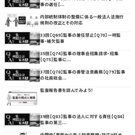
事の選任【...
プライバシーポリシー
【連載】公益法人運営実務の処方箋
【連載】実務と税務のポイント
内部統制体制の整備に係る一般法人法施行
【連載】公益法人会計検定試験一問一答
【連載】事務局だよりPLUS
規則の改正とその対応
33回【Q69】監事の兼任禁止【Q70】一時監
【連載】公益法人のための「新公益信託」活用戦略
【連載】テーマで紐解く逆引きガイドライン
事・補欠監事
【連載】悩みと向き合う経営学
35回【Q74】監事の理事会招集請求・招集
【Q75】監事に...
【連載】非営利法人AtoZei
37回【Q78】監事の善管注意義務【Q79】監事
の社員総会...
【連載】労務管理の歩き方
監査報告書を読んでみよう！
【連載】AI活用のすすめ
【連載】IT実務一問一答
39回【Q83】監事の法人に対する責任【Q84】
監事の第三...
内閣府「事例から学ぶ財産管理」対応!!悩め