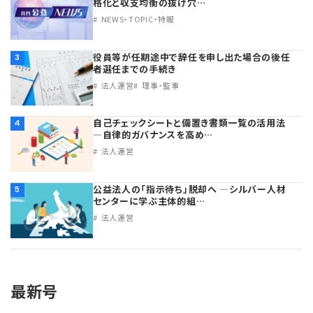
格化と収支均衡の抜け穴…
NEWS・TOPIC・特報
役員等が任期途中で辞任を申し出た場合の後任
3
者選任までの手続き
法人運営
理事・監事
自己チェックシートと備置き書類一覧の活用法
4
―自律的ガバナンスを高め…
法人運営
公益法人の「指示待ち」脱却へ ―シルバー人材
5
センターに学ぶ主体的組…
法人運営
最新号