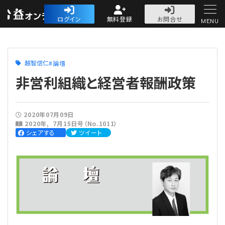
公益・一般法人オ
ログイン
無料登録
お問合せ
MENU
初めての方へ
越智信仁
論壇
非営利組織と経営者報酬政策
2020年07月09日
人気記事
2020年
７月15日号（No.1011）
シェアする
ツイート
法人運営
法人運営
会計・税務
理事会
会計・税務
労務
評議員会・社員総会
定期提出書類
労務
法務