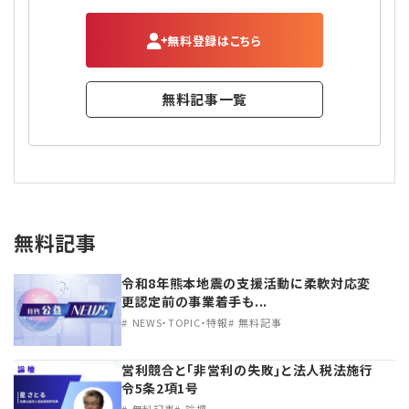
無料登録はこちら
無料記事一覧
無料記事
令和8年熊本地震の支援活動に柔軟対応変
更認定前の事業着手も...
NEWS・TOPIC・特報
無料記事
営利競合と｢非営利の失敗｣と法人税法施行
令5条2項1号
無料記事
論壇