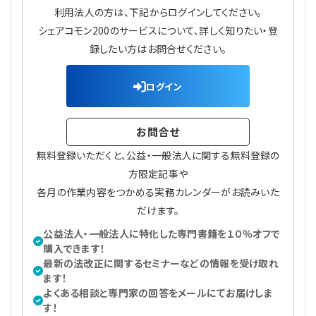
プライバシーポリシー
【連載】公益法人運営実務の処方箋
【連載】実務と税務のポイント
利用法人の方は、下記からログインしてください。
シェアコモン200のサービスについて、詳しく知りたい・登
【連載】公益法人会計検定試験一問一答
【連載】事務局だよりPLUS
録したい方はお問合せください。
【連載】公益法人のための「新公益信託」活用戦略
【連載】テーマで紐解く逆引きガイドライン
ログイン
【連載】悩みと向き合う経営学
お問合せ
無料登録いただくと、公益・一般法人に関する無料登録の
【連載】非営利法人AtoZei
方限定記事や
各月の作業内容をつかめる実務カレンダーがお読みいた
【連載】労務管理の歩き方
だけます。
【連載】AI活用のすすめ
公益法人・一般法人に特化した専門書籍を１０％オフで
購入できます！
最新の法改正に関するセミナーなどの情報を受け取れ
【連載】IT実務一問一答
ます！
よくある相談と専門家の回答をメールにてお届けしま
す！