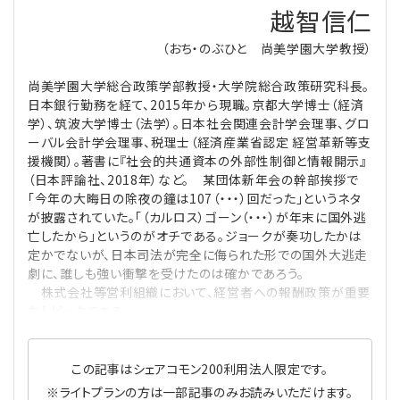
越智信仁
理事・監事
会計処理
労務管理
法務
経営
（おち・のぶひと 尚美学園大学教授）
尚美学園大学総合政策学部教授・大学院総合政策研究科長。
評議員
寄附
給与計算
利益相反取引
経営
連載
日本銀行勤務を経て、2015年から現職。京都大学博士（経済
学）、筑波大学博士（法学）。日本社会関連会計学会理事、グロ
登記関連
税務
法改正-労務
個人情報
資産運用
連載
【連載】公益法人制度のリアル
無料記事
ーバル会計学会理事、税理士（経済産業省認定 経営革新等支
援機関）。著書に『社会的共通資本の外部性制御と情報開示』
（日本評論社、2018年）など。 某団体新年会の幹部挨拶で
定款関連
インボイス
法改正-法務
IT
論壇
【連載】これからの時代の資産運用
「今年の大晦日の除夜の鐘は107（・・・）回だった」というネタ
が披露されていた。「（カルロス）ゴーン（・・・）が年末に国外逃
公益・一般法人オンラインとは
法改正-法人運営
電子帳簿保存法
カレンダー
【連載】採用・定着・育成のための人事戦略
亡したから」というのがオチである。ジョークが奏功したかは
定かでないが、日本司法が完全に侮られた形での国外大逃走
劇に、誰しも強い衝撃を受けたのは確かであろう。
登録案内
NEWS・TOPIC・特報
【連載】事例に学ぶ立入検査で想定される指摘事項
株式会社等営利組織において、経営者への報酬政策が重要
なトピックである
専門誌一覧
【連載】オピニオンリーダーのnote
【連載】シェアコモン200インタビュー
お問合せ
【連載】会計相談室
【連載】シェアコモン200 誌上相談室
この記事はシェアコモン200利用法人限定です。
※ライトプランの方は一部記事のみお読みいただけます。