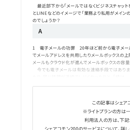
最近部下から「メールではなくビジネスチャットを
とLINEなどのイメージで「業務より私用がメイン
のでしょうか？
A
1 電子メールの功罪 20年ほど前から電子メ
でメールアドレスを共用したりメールボックスの上
メールもクラウド化が進んでメールボックスの容量
今でも電子メールは有効な連絡手段ではありま
たり、同じ話題が連続でしにくかったりと、「続け
この記事はシェアコ
※ライトプランの方は
利用法人の方は、下記
シェアコモン200のサービスについて、詳