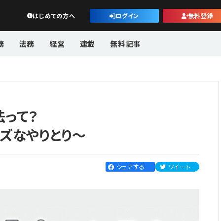
公益・一般法人オンライン
はじめての方へ
ログイン
無料登録
務
法務
経営
連載
無料記事
って？
ズなやりとり〜
シェアする
ツイート