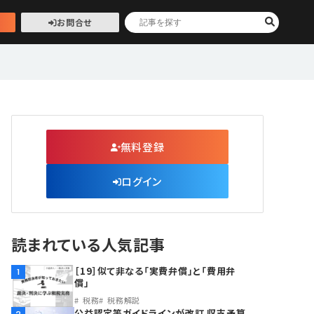
お問合せ
無料登録
ログイン
読まれている人気記事
［19］似て非なる「実費弁償」と「費用弁
1
償」
税務
税務解説
公益認定等ガイドラインが改訂 収支予算