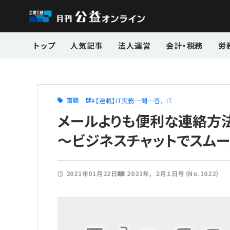
トップ
人気記事
法人運営
会計・税務
労
齋藤 健
【連載】IT実務一問一答
IT
メールよりも便利な連絡方法
〜ビジネスチャットでスムー
2021年01月22日
2021年
２月１日号（No.1022）