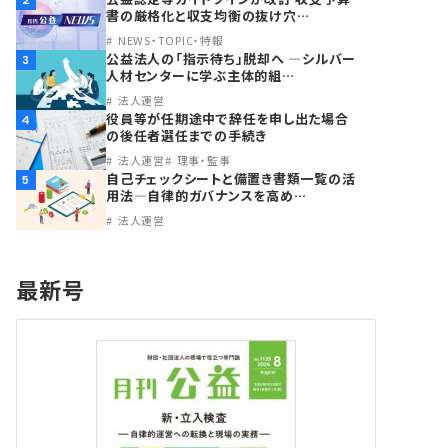
2
書の厳格化と収支均衡の抜け穴…
NEWS・TOPIC・特報
公益法人の「指示待ち」脱却へ ―シルバー
3
人材センターに学ぶ主体的組…
法人運営
役員等が任期途中で辞任を申し出た場合
4
の後任者選任までの手続き
法人運営
理事・監事
自己チェックシートと備置き書類一覧の活
5
用法―自律的ガバナンスを高め…
法人運営
最新号