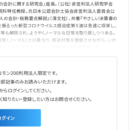
の会計に関する研究会」座長。（公社）非営利法人研究学会
究科特任教授。元日本公認会計士協会非営利法人委員会公
人の会計・税務要点解説』（清文社）、共著『やさしい決算書の
を振るった新型コロナウイルス感染症第５波は急速に収束し、
言等も解除され、ようやくノーマルな日常を取り戻しつつある。
日常（ノーマル）とは異なり、感染対策を徹底させながら、いか
動しなければならないという意味で未知の時代に突
モン200利用法人限定です。
一部記事のみお読みいただけます。
からログインしてください。
しく知りたい・登録したい方はお問合せください。
ログイン