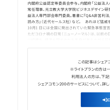
内閣府公益認定等委員会参与。内閣府「公益法人
常任理事、元立教大学大学院ビジネスデザイン研
益法人専門部会専門委員。著書に『Q&A非営利法
読み方』（近代セールス社）など。 あれほど猛威
10月1 日には全国に発出されていた緊急事態宣
ただコロナ禍の日常（ニューノーマル）は、以前の
に組織を、経済を回すのかを各自が考えながら行
この記事はシェアコ
※ライトプランの方は
利用法人の方は、下記
シェアコモン200のサービスについて、詳