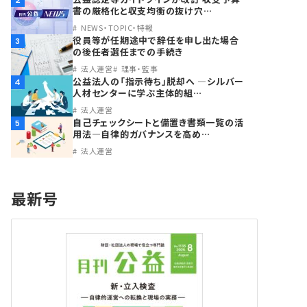
2
書の厳格化と収支均衡の抜け穴…
NEWS・TOPIC・特報
役員等が任期途中で辞任を申し出た場合
3
の後任者選任までの手続き
法人運営
理事・監事
公益法人の「指示待ち」脱却へ ―シルバー
4
人材センターに学ぶ主体的組…
法人運営
自己チェックシートと備置き書類一覧の活
5
用法―自律的ガバナンスを高め…
法人運営
最新号