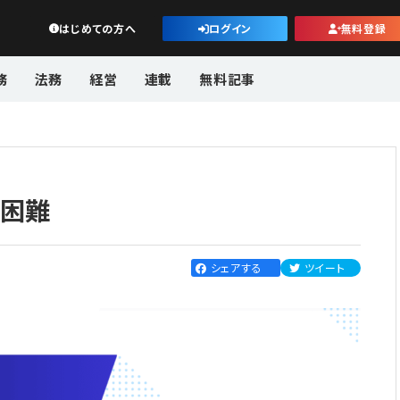
公益・一般法人オンライン
はじめての方へ
ログイン
無料登録
務
法務
経営
連載
無料記事
う困難
シェアする
ツイート