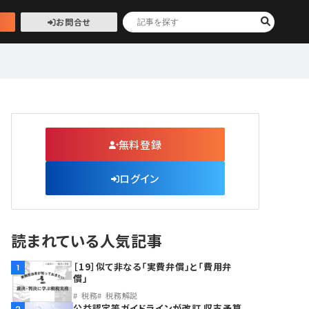
お問合せ
無料登録
ログイン
読まれている人気記事
［19］似て非なる「実費弁償」と「費用弁
1
償」
税務
税務解説
公益認定等ガイドラインが改訂 収支予算