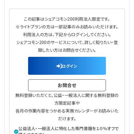
プライバシーポリシー
【連載】公益法人運営実務の処方箋
【連載】実務と税務のポイント
この記事はシェアコモン200利用法人限定です。
【連載】公益法人会計検定試験一問一答
【連載】事務局だよりPLUS
※ライトプランの方は一部記事のみお読みいただけます。
利用法人の方は、下記からログインしてください。
【連載】公益法人のための「新公益信託」活用戦略
【連載】テーマで紐解く逆引きガイドライン
シェアコモン200のサービスについて、詳しく知りたい・登
録したい方はお問合せください。
【連載】悩みと向き合う経営学
ログイン
【連載】非営利法人AtoZei
【連載】労務管理の歩き方
お問合せ
無料登録いただくと、公益・一般法人に関する無料登録の
【連載】AI活用のすすめ
方限定記事や
各月の作業内容をつかめる実務カレンダーがお読みいた
【連載】IT実務一問一答
だけます。
公益法人・一般法人に特化した専門書籍を１０％オフで