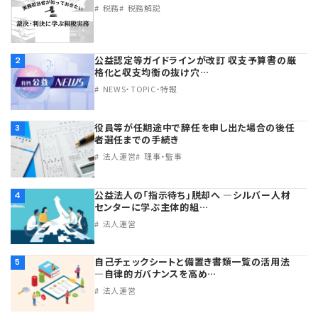
税務
税務解説
公益認定等ガイドラインが改訂 収支予算書の厳
2
格化と収支均衡の抜け穴…
NEWS・TOPIC・特報
役員等が任期途中で辞任を申し出た場合の後任
3
者選任までの手続き
法人運営
理事・監事
公益法人の「指示待ち」脱却へ ―シルバー人材
4
センターに学ぶ主体的組…
法人運営
自己チェックシートと備置き書類一覧の活用法
5
―自律的ガバナンスを高め…
法人運営