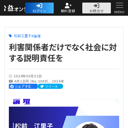
公益・一般法人オ
ログイン
無料登録
お問合せ
MENU
初めての方へ
松前江里子
論壇
利害関係者だけでなく社会に対
する説明責任を
人気記事
2024年03月31日
4月1日号（No.1089）
2024年
法人運営
シェアする
ツイート
法人運営
会計・税務
理事会
会計・税務
労務
評議員会・社員総会
定期提出書類
労務
法務