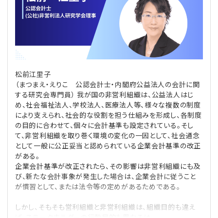
理事・監事
会計処理
労務管理
法務
経営
評議員
寄附
給与計算
利益相反取引
経営
連載
松前江里子
登記関連
税務
法改正-労務
個人情報
資産運用
連載
【連載】公益法人制度のリアル
無料記事
（まつまえ・えりこ 公認会計士・内閣府公益法人の会計に関
する研究会専門員） 我が国の非営利組織は、公益法人はじ
定款関連
インボイス
法改正-法務
IT
論壇
【連載】これからの時代の資産運用
め、社会福祉法人、学校法人、医療法人等、様々な複数の制度
により支えられ、社会的な役割を担う仕組みを形成し、各制度
公益・一般法人オンラインとは
法改正-法人運営
電子帳簿保存法
カレンダー
【連載】採用・定着・育成のための人事戦略
の目的に合わせて、個々に会計基準も設定されている。そし
て、非営利組織を取り巻く環境の変化の一因として、社会通念
として一般に公正妥当と認められている企業会計基準の改正
登録案内
NEWS・TOPIC・特報
【連載】事例に学ぶ立入検査で想定される指摘事項
がある。
企業会計基準が改正されたら、その影響は非営利組織にも及
専門誌一覧
【連載】オピニオンリーダーのnote
【連載】シェアコモン200インタビュー
び、新たな会計事象が発生した場合は、企業会計に従うこと
が慣習として、または法令等の定めがあるためである。
お問合せ
【連載】会計相談室
【連載】シェアコモン200 誌上相談室
しかし、そもそも営利組織と非営利組織は、組織目的も違え
ば、ステークホルダーの行動目的も異なるは