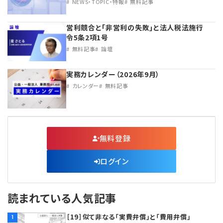
NEWS・TOPIC・特報
無料記事
営利競合と｢非営利の失敗｣と法人税法施行
令5条2項1号
無料記事
論壇
実務カレンダー（2026年9月）
カレンダー
無料記事
無料登録
ログイン
読まれている人気記事
［19］似て非なる「実費弁償」と「費用弁償」
1