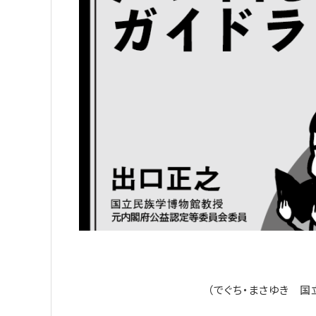
（でぐち・まさゆき 