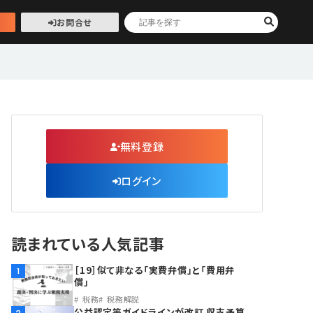
お問合せ
無料登録
ログイン
読まれている人気記事
［19］似て非なる「実費弁償」と「費用弁
1
償」
税務
税務解説
公益認定等ガイドラインが改訂 収支予算