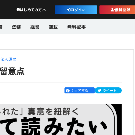
公益・一般法人オンライン
はじめての方へ
ログイン
無料登録
務
法務
経営
連載
無料記事
法人運営
の留意点
シェアする
ツイート