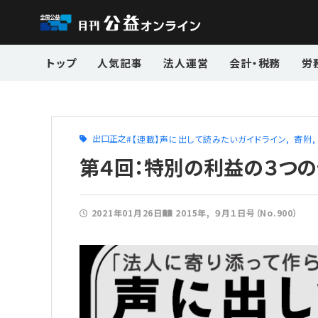
トップ
人気記事
法人運営
会計・税務
労
出口正之
【連載】声に出して読みたいガイドライン
寄附
第４回：特別の利益の３つ
2021年01月26日
2015年
９月１日号（No.900）