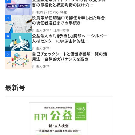
2
書の厳格化と収支均衡の抜け穴…
NEWS・TOPIC・特報
役員等が任期途中で辞任を申し出た場合
3
の後任者選任までの手続き
法人運営
理事・監事
公益法人の「指示待ち」脱却へ ―シルバー
4
人材センターに学ぶ主体的組…
法人運営
自己チェックシートと備置き書類一覧の活
5
用法―自律的ガバナンスを高め…
法人運営
最新号