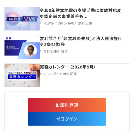
令和8年熊本地震の支援活動に柔軟対応変
更認定前の事業着手も...
NEWS・TOPIC・特報
無料記事
営利競合と｢非営利の失敗｣と法人税法施行
令5条2項1号
無料記事
論壇
実務カレンダー（2026年9月）
カレンダー
無料記事
無料登録
ログイン