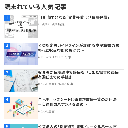
読まれている人気記事
［19］似て非なる「実費弁償」と「費用弁償」
1
税務
税務解説
公益認定等ガイドラインが改訂 収支予算書の厳
2
格化と収支均衡の抜け穴…
NEWS・TOPIC・特報
役員等が任期途中で辞任を申し出た場合の後任
3
者選任までの手続き
法人運営
理事・監事
自己チェックシートと備置き書類一覧の活用法
4
―自律的ガバナンスを高め…
法人運営
公益法人の「指示待ち」脱却へ ―シルバー人材
5