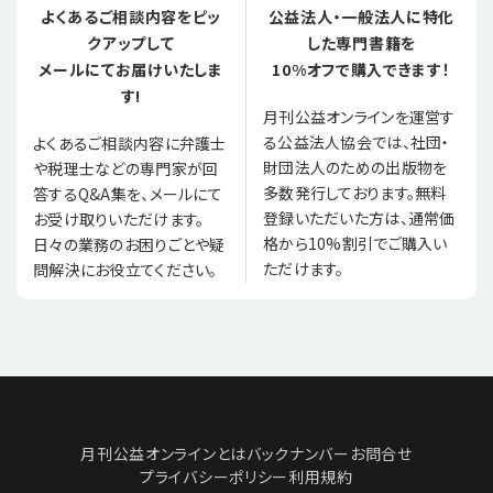
よくあるご相談内容をピッ
公益法人・一般法人に特化
クアップして
した専門書籍を
メールにてお届けいたしま
10%オフで購入できます！
す!
月刊公益オンラインを運営す
る公益法人協会では、社団・
よくあるご相談内容に弁護士
財団法人のための出版物を
や税理士などの専門家が回
多数発行しております。無料
答するQ&A集を、メールにて
登録いただいた方は、通常価
お受け取りいただけます。
格から10%割引でご購入い
日々の業務のお困りごとや疑
ただけます。
問解決にお役立てください。
月刊公益オンラインとは
バックナンバー
お問合せ
プライバシーポリシー
利用規約