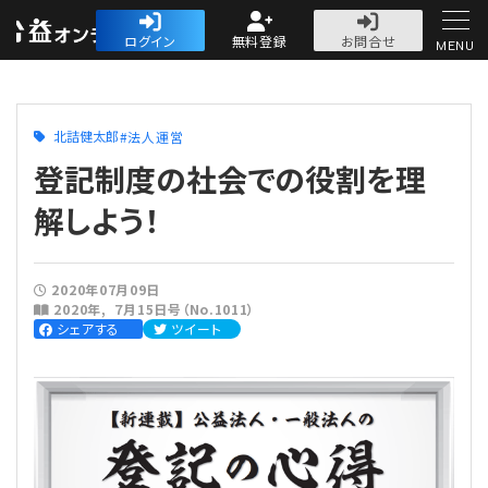
公益・一般法人オ
ログイン
無料登録
お問合せ
MENU
初めての方へ
北詰健太郎
法人運営
登記制度の社会での役割を理
解しよう！
人気記事
2020年07月09日
2020年
７月15日号（No.1011）
法人運営
シェアする
ツイート
法人運営
会計・税務
理事会
会計・税務
労務
評議員会・社員総会
定期提出書類
労務
法務