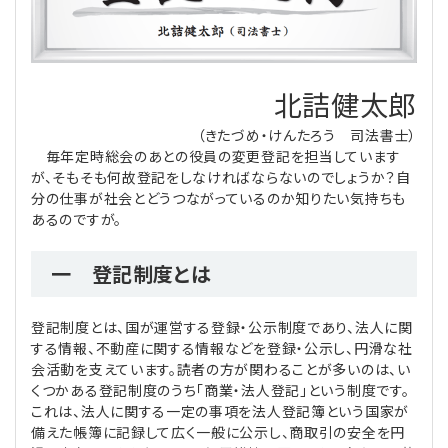
理事・監事
会計処理
労務管理
法務
経営
北詰健太郎
評議員
寄附
給与計算
利益相反取引
経営
連載
（きたづめ・けんたろう 司法書士）
登記関連
税務
法改正-労務
個人情報
資産運用
連載
【連載】公益法人制度のリアル
無料記事
毎年定時総会のあとの役員の変更登記を担当しています
が、そもそも何故登記をしなければならないのでしょうか？自
分の仕事が社会とどうつながっているのか知りたい気持ちも
定款関連
インボイス
法改正-法務
IT
論壇
【連載】これからの時代の資産運用
あるのですが。
公益・一般法人オンラインとは
法改正-法人運営
電子帳簿保存法
カレンダー
【連載】採用・定着・育成のための人事戦略
一 登記制度とは
登録案内
NEWS・TOPIC・特報
【連載】事例に学ぶ立入検査で想定される指摘事項
登記制度とは、国が運営する登録・公示制度であり、法人に関
する情報、不動産に関する情報などを登録・公示し、円滑な社
専門誌一覧
【連載】オピニオンリーダーのnote
【連載】シェアコモン200インタビュー
会活動を支えています。読者の方が関わることが多いのは、い
くつかある登記制度のうち「商業・法人登記」という制度です。
これは、法人に関する一定の事項を法人登記簿という国家が
お問合せ
【連載】会計相談室
【連載】シェアコモン200 誌上相談室
備えた帳簿に記録して広く一般に公示し、商取引の安全を円