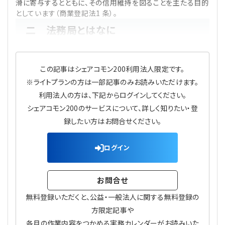
滑に寄与するとともに、その信用維持を図ることを主たる目的
プライバシーポリシー
【連載】公益法人運営実務の処方箋
【連載】実務と税務のポイント
としています（商業登記法1 条）。
二 法務局とはなに
【連載】公益法人会計検定試験一問一答
【連載】事務局だよりPLUS
【連載】公益法人のための「新公益信託」活用戦略
【連載】テーマで紐解く逆引きガイドライン
この記事はシェアコモン200利用法人限定です。
※ライトプランの方は一部記事のみお読みいただけます。
【連載】悩みと向き合う経営学
利用法人の方は、下記からログインしてください。
シェアコモン200のサービスについて、詳しく知りたい・登
【連載】非営利法人AtoZei
録したい方はお問合せください。
【連載】労務管理の歩き方
ログイン
【連載】AI活用のすすめ
お問合せ
【連載】IT実務一問一答
無料登録いただくと、公益・一般法人に関する無料登録の
方限定記事や
各月の作業内容をつかめる実務カレンダーがお読みいた