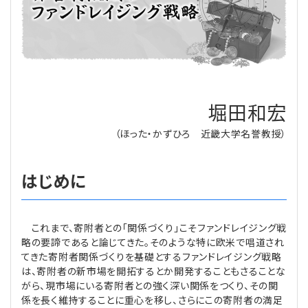
理事・監事
会計処理
労務管理
法務
経営
評議員
寄附
給与計算
利益相反取引
経営
連載
登記関連
税務
法改正-労務
個人情報
資産運用
連載
【連載】公益法人制度のリアル
堀田和宏
無料記事
（ほった・かずひろ 近畿大学名誉教授）
定款関連
インボイス
法改正-法務
IT
論壇
【連載】これからの時代の資産運用
はじめに
公益・一般法人オンラインとは
法改正-法人運営
電子帳簿保存法
カレンダー
【連載】採用・定着・育成のための人事戦略
登録案内
NEWS・TOPIC・特報
【連載】事例に学ぶ立入検査で想定される指摘事項
これまで、寄附者との「関係づくり」こそファンドレイジング戦
略の要諦であると論じてきた。そのような特に欧米で唱道され
専門誌一覧
【連載】オピニオンリーダーのnote
【連載】シェアコモン200インタビュー
てきた寄附者関係づくりを基礎とするファンドレイジング戦略
は、寄附者の新市場を開拓するとか開発することもさることな
お問合せ
【連載】会計相談室
【連載】シェアコモン200 誌上相談室
がら、現市場にいる寄附者との強く深い関係をつくり、その関
係を長く維持することに重心を移し、さらにこの寄附者の満足