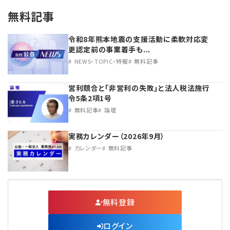
無料記事
令和8年熊本地震の支援活動に柔軟対応変
更認定前の事業着手も...
NEWS・TOPIC・特報
無料記事
営利競合と｢非営利の失敗｣と法人税法施行
令5条2項1号
無料記事
論壇
実務カレンダー（2026年9月）
カレンダー
無料記事
無料登録
ログイン