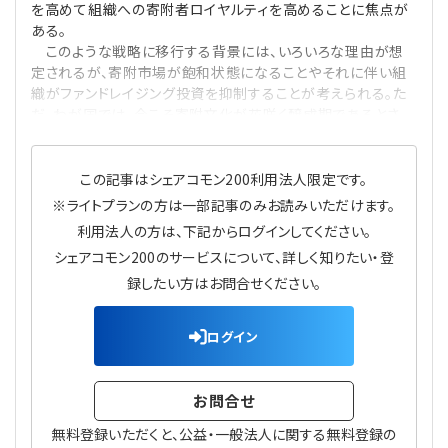
を高めて組織への寄附者ロイヤルティを高めることに焦点が
プライバシーポリシー
【連載】公益法人運営実務の処方箋
【連載】実務と税務のポイント
ある。
このような戦略に移行する背景には、いろいろな理由が想
【連載】公益法人会計検定試験一問一答
【連載】事務局だよりPLUS
定されるが、寄附市場が飽和状態になることやそれに伴い組
織がファンドレイジング投資を抑制することが考えられる。た
だ、わが国では、今こそ寄附文化が花咲く醸成期であるとさ
【連載】公益法人のための「新公益信託」活用戦略
【連載】テーマで紐解く逆引きガイドライン
【連載】悩みと向き合う経営学
この記事はシェアコモン200利用法人限定です。
※ライトプランの方は一部記事のみお読みいただけます。
【連載】非営利法人AtoZei
利用法人の方は、下記からログインしてください。
シェアコモン200のサービスについて、詳しく知りたい・登
【連載】労務管理の歩き方
録したい方はお問合せください。
【連載】AI活用のすすめ
ログイン
【連載】IT実務一問一答
お問合せ
無料登録いただくと、公益・一般法人に関する無料登録の