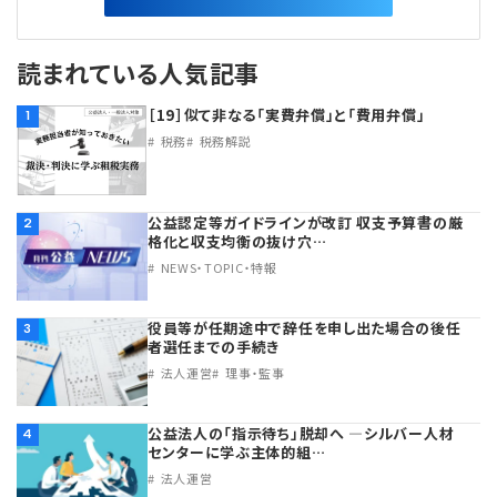
読まれている人気記事
［19］似て非なる「実費弁償」と「費用弁償」
1
税務
税務解説
公益認定等ガイドラインが改訂 収支予算書の厳
2
格化と収支均衡の抜け穴…
NEWS・TOPIC・特報
役員等が任期途中で辞任を申し出た場合の後任
3
者選任までの手続き
法人運営
理事・監事
公益法人の「指示待ち」脱却へ ―シルバー人材
4
センターに学ぶ主体的組…
法人運営