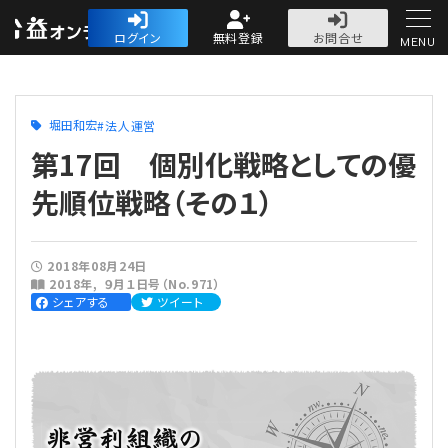
公益・一般法人オ
ログイン
無料登録
お問合せ
MENU
初めての方へ
堀田和宏
法人運営
第17回 個別化戦略としての優
先順位戦略（その１）
人気記事
2018年08月24日
2018年
９月１日号（No.971）
法人運営
シェアする
ツイート
法人運営
会計・税務
理事会
会計・税務
労務
評議員会・社員総会
定期提出書類
労務
法務