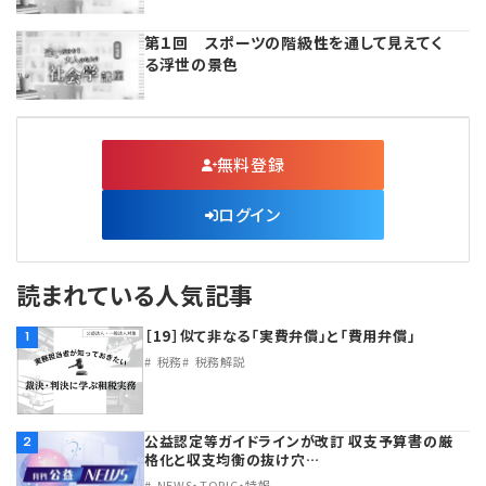
プライバシーポリシー
【連載】公益法人運営実務の処方箋
【連載】実務と税務のポイント
第１回 スポーツの階級性を通して見えてく
る浮世の景色
【連載】公益法人会計検定試験一問一答
【連載】事務局だよりPLUS
【連載】公益法人のための「新公益信託」活用戦略
【連載】テーマで紐解く逆引きガイドライン
無料登録
【連載】悩みと向き合う経営学
ログイン
【連載】非営利法人AtoZei
読まれている人気記事
【連載】労務管理の歩き方
［19］似て非なる「実費弁償」と「費用弁償」
1
【連載】AI活用のすすめ
税務
税務解説
【連載】IT実務一問一答
公益認定等ガイドラインが改訂 収支予算書の厳
2
格化と収支均衡の抜け穴…
NEWS・TOPIC・特報