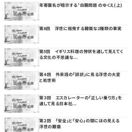
年寄襲名が暗示する〝白鵬問題 のゆくえ(上)
理事・監事
会計処理
労務管理
法務
経営
第6回 浮世に揺曳する難儀な2種類の事実
評議員
寄附
給与計算
利益相反取引
経営
連載
登記関連
税務
法改正-労務
個人情報
資産運用
連載
【連載】公益法人制度のリアル
無料記事
第5回 イギリス料理の惨状を通して見えてく
る文化の不思議な...
定款関連
インボイス
法改正-法務
IT
論壇
【連載】これからの時代の資産運用
第４回 外来語の「誤訳」に見る浮世の大変
公益・一般法人オンラインとは
法改正-法人運営
電子帳簿保存法
カレンダー
【連載】採用・定着・育成のための人事戦略
と処世術
登録案内
NEWS・TOPIC・特報
【連載】事例に学ぶ立入検査で想定される指摘事項
第３回 エスカレーターの「正しい乗り方」を
通して見る日本社...
専門誌一覧
【連載】オピニオンリーダーのnote
【連載】シェアコモン200インタビュー
第２回 「安全」と「安心」の間にほの見える
お問合せ
【連載】会計相談室
【連載】シェアコモン200 誌上相談室
浮世の難儀