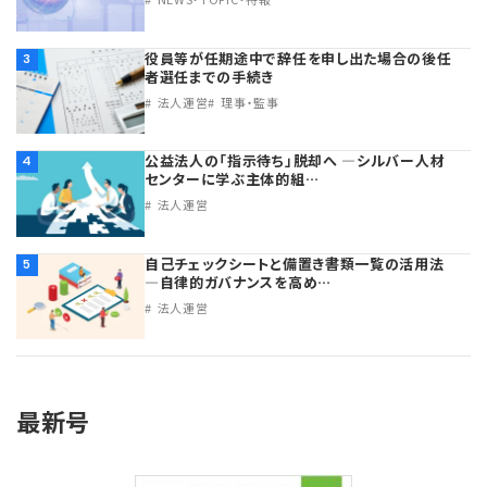
役員等が任期途中で辞任を申し出た場合の後任
3
者選任までの手続き
法人運営
理事・監事
公益法人の「指示待ち」脱却へ ―シルバー人材
4
センターに学ぶ主体的組…
法人運営
自己チェックシートと備置き書類一覧の活用法
5
―自律的ガバナンスを高め…
法人運営
最新号