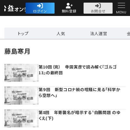
公益・一般法人オ
ログイン
無料登録
お問合せ
MENU
初めての方へ
トップ
人気
法人運営
藤島寒月
第10回（完） 寺田寅彦で読み解く『ゴルゴ
人気記事
13』の最終回
法人運営
第９回 新型コロナ禍の喧騒に見る「科学か
ら空想へ」
法人運営
会計・税務
第8回 年寄襲名が暗示する〝白鵬問題 のゆ
理事会
会計・税務
労務
くえ(下)
評議員会・社員総会
定期提出書類
労務
法務