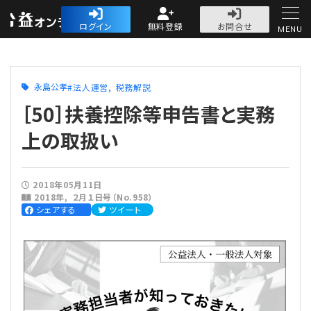
公益・一般法人オ
ログイン
無料登録
お問合せ
MENU
初めての方へ
永島公孝
法人運営
税務解説
［50］扶養控除等申告書と実務
上の取扱い
人気記事
2018年05月11日
2018年
２月１日号（No.958）
法人運営
シェアする
ツイート
法人運営
会計・税務
理事会
会計・税務
労務
評議員会・社員総会
定期提出書類
労務
法務