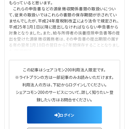
もらっていると思います。
プライバシーポリシー
【連載】公益法人運営実務の処方箋
【連載】実務と税務のポイント
これらの申告書などの源泉徴収関係書類の取扱いについ
て、従来の取扱いではこれらの書類の保存期間が示されてい
【連載】公益法人会計検定試験一問一答
【連載】事務局だよりPLUS
ませんでしたが、平成24年度税制改正により法令で規定され、
平成25年1月1日以降に提出しなければならない申告書から
対象となりました。また、給与所得者の扶養控除申告書等の提
【連載】公益法人のための「新公益信託」活用戦略
【連載】テーマで紐解く逆引きガイドライン
出を受けた源泉徴収義務者は、その申告書の提出期限の属す
る年の翌年1月10日の翌日から7年間保存することとなりまし
【連載】悩みと向き合う経営学
た（所得税法
【連載】非営利法人AtoZei
この記事はシェアコモン200利用法人限定です。
※ライトプランの方は一部記事のみお読みいただけます。
【連載】労務管理の歩き方
利用法人の方は、下記からログインしてください。
シェアコモン200のサービスについて、詳しく知りたい・登
【連載】AI活用のすすめ
録したい方はお問合せください。
【連載】IT実務一問一答
ログイン