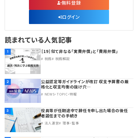
無料登録
ログイン
読まれている人気記事
［19］似て非なる「実費弁償」と「費用弁償」
1
税務
税務解説
公益認定等ガイドラインが改訂 収支予算書の厳
2
格化と収支均衡の抜け穴…
NEWS・TOPIC・特報
役員等が任期途中で辞任を申し出た場合の後任
3
者選任までの手続き
法人運営
理事・監事