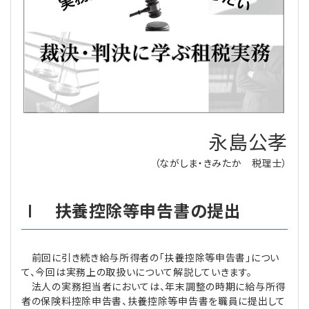
理事・監事
会計処理
労務管理
法務
経営
評議員
寄附
給与計算
利益相反取引
経営
連載
登記関連
税務
法改正-労務
個人情報
資産運用
連載
【連載】公益法人制度のリアル
無料記事
永島公孝
定款関連
インボイス
法改正-法務
IT
論壇
【連載】これからの時代の資産運用
（ながしま・きみたか 税理士）
公益・一般法人オンラインとは
法改正-法人運営
電子帳簿保存法
カレンダー
【連載】採用・定着・育成のための人事戦略
Ⅰ 扶養控除等申告書の提出
登録案内
NEWS・TOPIC・特報
【連載】事例に学ぶ立入検査で想定される指摘事項
専門誌一覧
【連載】オピニオンリーダーのnote
【連載】シェアコモン200インタビュー
前回に引き続き給与所得者の「扶養控除等申告書」につい
て、今回は実務上の取扱いについて解説していきます。
お問合せ
【連載】会計相談室
【連載】シェアコモン200 誌上相談室
法人の実務担当者においては、年末調整の時期に給与所得
者の保険料控除申告書、扶養控除等申告書を職員に提出して