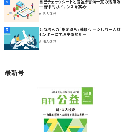
自己チェックシートと備置き書類一覧の活用法
4
―自律的ガバナンスを高め…
法人運営
公益法人の「指示待ち」脱却へ ―シルバー人材
5
センターに学ぶ主体的組…
法人運営
最新号