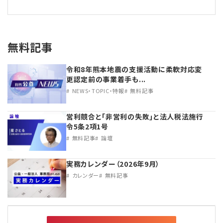
無料記事
令和8年熊本地震の支援活動に柔軟対応変
更認定前の事業着手も...
NEWS・TOPIC・特報
無料記事
営利競合と｢非営利の失敗｣と法人税法施行
令5条2項1号
無料記事
論壇
実務カレンダー（2026年9月）
カレンダー
無料記事