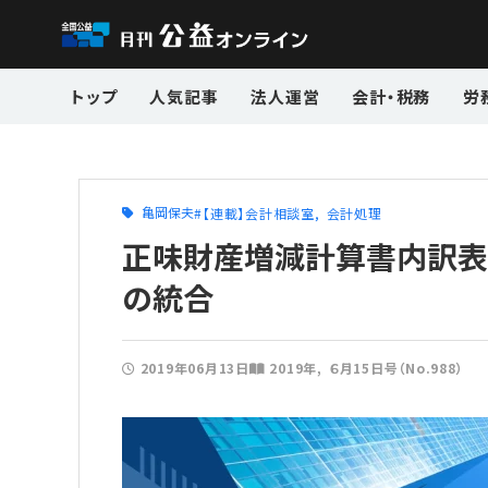
トップ
人気記事
法人運営
会計・税務
労
亀岡保夫
【連載】会計相談室
会計処理
正味財産増減計算書内訳表
の統合
2019年06月13日
2019年
６月15日号（No.988）