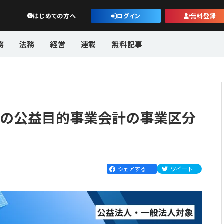
公益・一般法人オンライン
はじめての方へ
ログイン
無料登録
務
法務
経営
連載
無料記事
の公益目的事業会計の事業区分
シェアする
ツイート