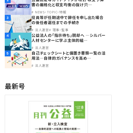
2
書の厳格化と収支均衡の抜け穴…
NEWS・TOPIC・特報
役員等が任期途中で辞任を申し出た場合
3
の後任者選任までの手続き
法人運営
理事・監事
公益法人の「指示待ち」脱却へ ―シルバー
4
人材センターに学ぶ主体的組…
法人運営
自己チェックシートと備置き書類一覧の活
5
用法―自律的ガバナンスを高め…
法人運営
最新号