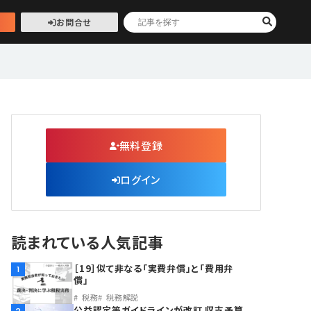
お問合せ
無料登録
ログイン
読まれている人気記事
［19］似て非なる「実費弁償」と「費用弁
1
償」
税務
税務解説
公益認定等ガイドラインが改訂 収支予算