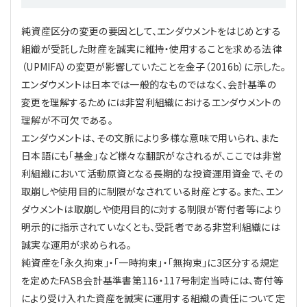
純資産区分の変更の要因として、エンダウメントをはじめとする
組織が受託した財産を誠実に維持・使用することを求める法律
（UPMIFA）の変更が影響していたことを金子（2016b）に示した。
エンダウメントは日本では一般的なものではなく、会計基準の
変更を理解するためには非営利組織におけるエンダウメントの
理解が不可欠である。
エンダウメントは、その文脈により多様な意味で用いられ、また
日本語にも「基金」など様々な翻訳がなされるが、ここでは非営
利組織において活動原資となる長期的な投資運用資金で、その
取崩しや使用目的に制限がなされている財産とする。また、エン
ダウメントは取崩しや使用目的に対する制限が寄付者等により
明示的に指示されていなくとも、受託者である非営利組織には
誠実な運用が求められる。
純資産を「永久拘束」・「一時拘束」・「無拘束」に3区分する規定
を定めたFASB会計基準書第116・117号制定当時には、寄付等
により受け入れた資産を誠実に運用する組織の責任について定