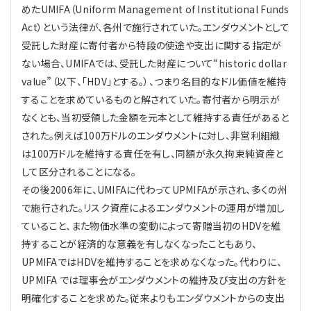
めたUMIFA（Uniform Management of Institutional Funds
Act）という法律が、各州で施行されていた。エンダウメントとして
受託した財産に寄付者から特段の使途や支出に関する指定が
ない場合、UMIFAでは、受託した財産について“historic dollar
value”（以下、「HDV」とする。）、つまり名目的なドル価値を維持
することを求めているものと解されていた。寄付者から明示が
なくとも、当初受領した金額を元本として維持する責任があると
された。例えば100万ドルのエンダウメントに対し、非営利組織
は100万ドルを維持する責任を有し、同額が永久拘束純資産と
して区分されることになる。
その後2006年に、UMIFAに代わってUPMIFAが示され、多くの州
で施行された。リスク資産によるエンダウメントの運用が増加し
ていること、また物価水準の変動によって寄贈当初のHDVを維
持することが経済的な意義を有しなくなったこともあり、
UPMIFAではHDVを維持することを求めなくなった。代わりに、
UPMIFA では理事会がエンダウメントの維持及び支出の方針を
明確化することを求めた。従来よりもエンダウメントからの支出