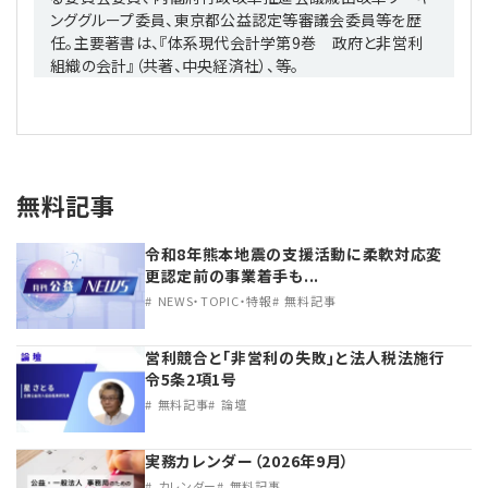
ンググループ委員、東京都公益認定等審議会委員等を歴
任。主要著書は、『体系現代会計学第9巻 政府と非営利
組織の会計』（共著、中央経済社）、等。
無料記事
令和8年熊本地震の支援活動に柔軟対応変
更認定前の事業着手も...
NEWS・TOPIC・特報
無料記事
営利競合と｢非営利の失敗｣と法人税法施行
令5条2項1号
無料記事
論壇
実務カレンダー（2026年9月）
カレンダー
無料記事