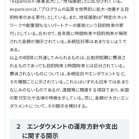
「expansion（事業拡大）」、「地域援助」とに区分されている。
expansionは、「プログラムの品質を世界的に拡大・改善する目
的拘束のある寄付」としている。また、地域援助は「特定のネット
ワークや創業間もないパートナーの援助という目的拘束の寄
付」としている。合わせて、各年度に時間拘束や目的拘束が解除
された金額が開示されている。永続信託等はあまりないようで
ある。
以上の4団体に共通してみられるものは、比較的短期に費消さ
れるものであっても目的拘束と時間拘束とは区分されている。
費消されないものについては、永続信託やエンダウメントなど、
その種類ごとに示されている。これらはいずれも日本ではあまり
なじみのないものであるが、遺贈等に関連する項目であり、米国
の寄付文化や法律の特徴を示している。次に、金額が大きいエン
ダウメントについて、その開示を検討する。
２ エンダウメントの運用方針や支出
に関する開示