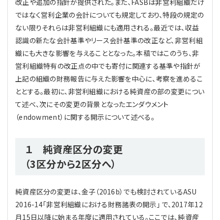
改正や追加の指針が提供された。また、FASBは非営利組織だけ
ではなく営利企業の会計についても規定しており、特段の規定の
ない限りそれらは非営利組織にも適用される。最近では、収益
認識の新たな会計基準やリース会計基準の改正など、非営利組
織にも大きな影響を与えることとなった。本稿ではこのうち、非
営利組織特有の改正点の中でも寄付に関連する基準や指針が
上記の組織の財務報告に与えた影響を中心に、考察を進めるこ
ととする。最初に、非営利組織における純資産の部の変更につい
て述べ、次にその変更の背景となったエンダウメント
（endowment）に関する開示について述べる。
１ 純資産区分の変更
（3区分から2区分へ）
純資産区分の変更は、金子（2016b）でも検討されているASU
2016-14「非営利組織における財務諸表の開示」 で、2017年12
月15日以降に始まる年度に適用されている。ここでは、純資産