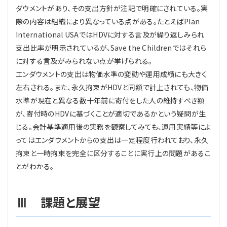
ダウメントがあり、その支出方針が注記で明確にされている。実
際の内容は組織により異なっている点がある。たとえばPlan
International USAではHDVに対する言及が繰り返しみられ
支出比率が明示されているが、Save the Childrenではそれら
に対する言及がみられない点が挙げられる。
エンダウメントの支出は物価水準の変動や運用成績にも大きく
左右される。また、永久拘束がHDVと同額で計上されても、物価
水準が現在と異なる数十年前に寄付をした人の維持すべき額
が、寄付時のHDVに基づくことが適切であるかという疑問が生
じる。会計基準適用後の実務を観察してみても、運用実績等によ
ってはエンダウメントからの支出は一定程度行われており、永久
拘束と一時拘束を完全に区分することに実行上の問題があるこ
とがわかる。
Ⅲ 課題と展望