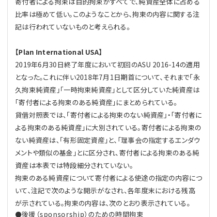
寄付者による拘束は目的拘束がすべてで、純資産全体に占める
比率は極めて低い。このようなことから、拘束の内容に関する注
記は行われていないものと考えられる。
【Plan International USA】
2019年6月30日終了年度において初回のASU 2016-14の適用
となった。これに伴い2018年7月1日期首について、それまで「永
久拘束純資産」「一時拘束純資産」として区分していた純資産は
「寄付者による拘束のある純資産」にまとめられている。
貸借対照表では、「寄付者による拘束のない純資産」・「寄付者に
よる拘束のある純資産」に大別されている。寄付者による拘束の
ない純資産は、「有形固定資産」と、「理事会の指定するエンダウ
メントや類似の基金」とに区分され、寄付者による拘束のある純
資産は本表では特段細分されていない。
拘束のある純資産について寄付者による使途の指定の内容につ
いて、注記で次のような開示がなされ、各年度末における残高
が示されている。拘束の内容は、次のとおり表示されている。
後援（sponsorship）のための時間拘束
●