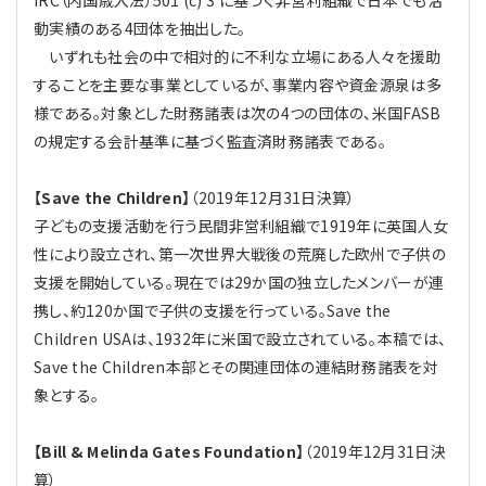
IRC（内国歳入法）501 (c) 3 に基づく非営利組織で日本でも活
動実績のある4団体を抽出した。
いずれも社会の中で相対的に不利な立場にある人々を援助
することを主要な事業としているが、事業内容や資金源泉は多
様である。対象とした財務諸表は次の4つの団体の、米国FASB
の規定する会計基準に基づく監査済財務諸表である。
【Save the Children】
（2019年12月31日決算）
子どもの支援活動を行う民間非営利組織で1919年に英国人女
性により設立され、第一次世界大戦後の荒廃した欧州で子供の
支援を開始している。現在では29か国の独立したメンバーが連
携し、約120か国で子供の支援を行っている。Save the
Children USAは、1932年に米国で設立されている。本稿では、
Save the Children本部とその関連団体の連結財務諸表を対
象とする。
【Bill & Melinda Gates Foundation】
（2019年12月31日決
算）