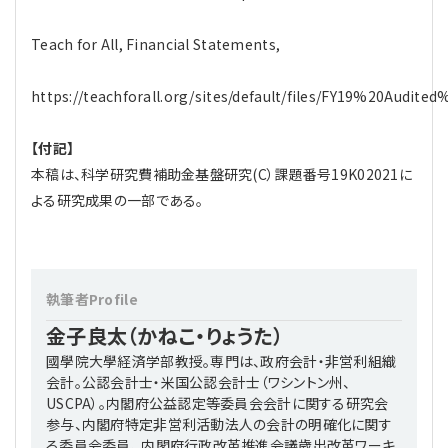
Teach for All, Financial Statements,
https://teachforall.org/sites/default/files/FY19%20Audited
【付記】
本稿は、科学研究費補助金基盤研究(C）課題番号19K02021に
よる研究成果の一部である。
執筆者Profile
金子良太（かねこ・りょうた）
國學院大學経済学部教授。専門は、政府会計・非営利組織
会計。公認会計士・米国公認会計士（ワシントン州、
USCPA）。内閣府公益認定等委員会会計に関する研究会
参与、内閣府特定非営利活動法人の会計の明確化に関す
る委員会委員、 内閣府行政改革推進会議歳出改革ワーキ