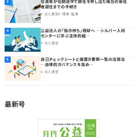
役員等が任期途中で辞任を申し出た場合の後任
3
者選任までの手続き
法人運営
理事・監事
公益法人の「指示待ち」脱却へ ―シルバー人材
4
センターに学ぶ主体的組…
法人運営
自己チェックシートと備置き書類一覧の活用法
5
―自律的ガバナンスを高め…
法人運営
最新号