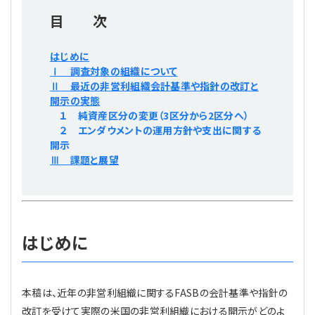
プライバシーポリシー
【連載】公益法人運営実務の処方箋
【連載】実務と税務のポイント
目 次
【連載】公益法人会計検定試験一問一答
【連載】事務局だよりPLUS
はじめに
Ⅰ 調査対象の組織について
【連載】公益法人のための「新公益信託」活用戦略
【連載】テーマで紐解く逆引きガイドライン
Ⅱ 最近の非営利組織会計基準や指針の改訂と
開示の実態
１ 純資産区分の変更（3区分から2区分へ）
【連載】悩みと向き合う経営学
２ エンダウメントの運用方針や支出に関する
開示
【連載】非営利法人AtoZei
Ⅲ 課題と展望
【連載】労務管理の歩き方
【連載】AI活用のすすめ
はじめに
【連載】IT実務一問一答
本稿は、近年の非営利組織に関するFASBの会計基準や指針の
改訂を受けて実際の米国の非営利組織における開示がどのよ