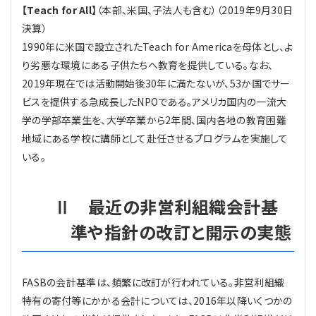
【Teach for All】
（本部、米国、子法人も含む）（2019年9月30日
決算）
1990年に米国で設立されたTeach for Americaを母体とし、よ
り劣悪な環境にある子供たちへ教育を提供している。なお、
2019年現在では活動開始後30年に満たないが、53か国でサー
ビスを提供する急成長したNPOである。アメリカ国内の一流大
学の学部卒業生を、大学卒業から2年間、国内各地の教育困難
地域にある学校に講師として赴任させるプログラムを実施して
いる。
Ⅱ 最近の非営利組織会計基
準や指針の改訂と開示の実態
FASBの会計基準は、頻繁に改訂が行われている。非営利組織
特有の寄付等にかかる会計については、2016年以降いくつかの