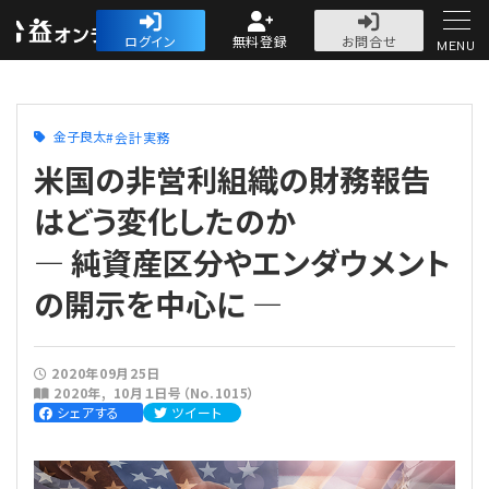
公益・一般法人オ
ログイン
無料登録
お問合せ
MENU
初めての方へ
金子良太
会計実務
米国の非営利組織の財務報告
はどう変化したのか
― 純資産区分やエンダウメント
人気記事
の開示を中心に ―
法人運営
法人運営
会計・税務
2020年09月25日
2020年
10月１日号（No.1015）
シェアする
ツイート
理事会
会計・税務
労務
評議員会・社員総会
定期提出書類
労務
法務