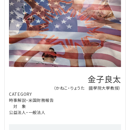
理事・監事
会計処理
労務管理
法務
経営
評議員
寄附
給与計算
利益相反取引
経営
連載
登記関連
税務
法改正-労務
個人情報
資産運用
連載
【連載】公益法人制度のリアル
無料記事
定款関連
インボイス
法改正-法務
IT
論壇
【連載】これからの時代の資産運用
公益・一般法人オンラインとは
法改正-法人運営
電子帳簿保存法
カレンダー
【連載】採用・定着・育成のための人事戦略
金子良太
（かねこ・りょうた 國學院大學教授）
登録案内
NEWS・TOPIC・特報
【連載】事例に学ぶ立入検査で想定される指摘事項
CATEGORY
時事解説・米国財務報告
専門誌一覧
【連載】オピニオンリーダーのnote
【連載】シェアコモン200インタビュー
対 象
公益法人・一般法人
お問合せ
【連載】会計相談室
【連載】シェアコモン200 誌上相談室