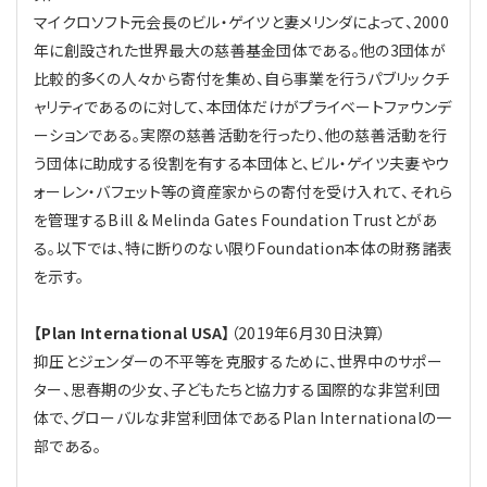
マイクロソフト元会長のビル・ゲイツと妻メリンダによって、2000
年に創設された世界最大の慈善基金団体である。他の3団体が
比較的多くの人々から寄付を集め、自ら事業を行うパブリックチ
ャリティであるのに対して、本団体だけがプライベートファウンデ
ーションである。実際の慈善活動を行ったり、他の慈善活動を行
う団体に助成する役割を有する本団体と、ビル・ゲイツ夫妻やウ
ォーレン・バフェット等の資産家からの寄付を受け入れて、それら
を管理するBill & Melinda Gates Foundation Trustとがあ
る。以下では、特に断りのない限りFoundation本体の財務諸表
を示す。
【Plan International USA】
（2019年6月30日決算）
抑圧とジェンダーの不平等を克服するために、世界中のサポー
ター、思春期の少女、子どもたちと協力する国際的な非営利団
体で、グローバルな非営利団体であるPlan Internationalの一
部である。