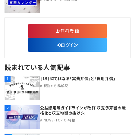
無料登録
ログイン
読まれている人気記事
［19］似て非なる「実費弁償」と「費用弁償」
1
税務
税務解説
公益認定等ガイドラインが改訂 収支予算書の厳
2
格化と収支均衡の抜け穴…
NEWS・TOPIC・特報