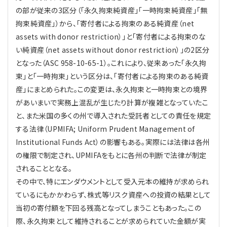
の部が従来の3区分（「永久拘束純資産」「一時拘束純資産」「無
拘束純資産」）から、「寄付者による拘束のある純資産（net
assets with donor restriction）」と「寄付者による拘束のな
い純資産（net assets without donor restriction）」の2区分
となった（ASC 958-10-65-1）。これにより、従来あった「永久拘
束」と「一時拘束」という区分は、「寄付者による拘束のある純資
産」にまとめられた。この変更は、永久拘束と一時拘束との境界
があいまいで実務上混乱が生じたり計算が複雑となっていたこ
と、また米国の多くの州で導入された受託者としての責任を規定
する法律（UPMIFA; Uniform Prudent Management of
Institutional Funds Act）の影響もある。実際には法律は各州
の権限で制定され、UPMIFAをもとに各州の判断で法律が制定
されることとなる。
その中で、特にエンダウメントとして受入元本の維持が求められ
ているにもかかわらず、株式等リスク資産への投資の結果として
当初の寄付額を下回る残高となってしまうこともあった。この
際、永久拘束として維持されることが求められていた金額が実