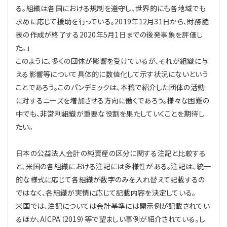
る。組織は各国における規制を遵守し、世界的にも各地域でも
求めに応じて援助を行っている。2019年12月31日から、財務諸
表の作成が終了する2020年5月1日までの後発事象を評価し
た。」
このように、多くの団体が影響を受けているが、それが組織に与
える影響等について具体的に数値化して示す状況にないという
ことであろう。このパンデミックは、本稿で紹介した団体の活動
に対するニーズを増加させる方向に働くであろう。様々な困難の
中でも、非営利組織が重要な役割を果たしていくことを期待し
たい。
日本の公益法人会計の純資産の区分に関する注記と比較する
と、米国の各組織における注記には多様性がある。注記は、統一
的な様式に応じて各組織が数字のみを入れ替えて記載するの
ではなく、各組織が実情に応じて記載内容を決定している。
米国では、注記については会計基準には開示例が記載されてい
るほか、AICPA（2019）等で望ましい事例が紹介されている。し