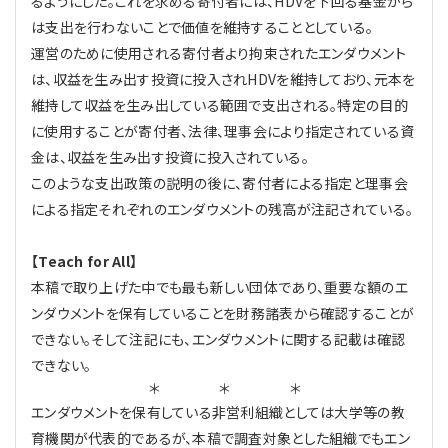
るようにした。これを求める寄付者には、HDVを下回る基金から
は支出を行わないことで価値を維持することとしている。
運営のために使用される寄付者より拘束されたエンダウメント
は、収益を生み出す投資に投入されHDVを維持しており、元本を
維持して収益を生み出している範囲で支出される。特定の目的
に使用することが寄付者、法律、理事会により指定されている資
金は、収益を生み出す投資に投入されている。
このような支出政策の説明の後に、寄付者による指定と理事会
による指定それぞれのエンダウメントの残高が注記されている。
【Teach for All】
本稿で取り上げた中でも最も新しい団体であり、重要な額のエ
ンダウメントを保有していることを財務諸表から確認することが
できない。そして注記にも、エンダウメントに関する記載は確認
できない。
＊ ＊ ＊
エンダウメントを保有している非営利組織としては大学等の教
育機関が代表的であるが、本稿で調査対象とした組織でもエン