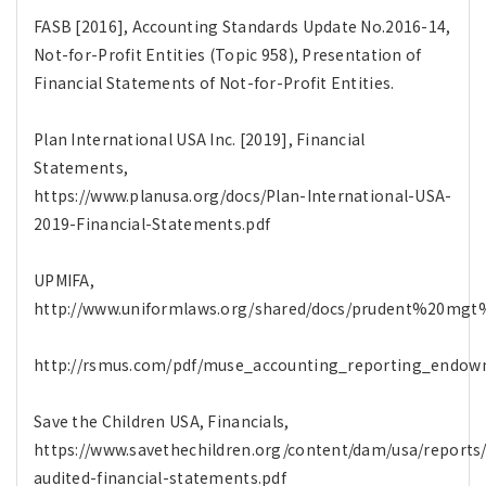
FASB [2016], Accounting Standards Update No.2016-14,
Not-for-Profit Entities (Topic 958), Presentation of
Financial Statements of Not-for-Profit Entities.
Plan International USA Inc. [2019], Financial
Statements,
https://www.planusa.org/docs/Plan-International-USA-
2019-Financial-Statements.pdf
UPMIFA,
http://www.uniformlaws.org/shared/docs/prudent%20mgt%
http://rsmus.com/pdf/muse_accounting_reporting_endow
Save the Children USA, Financials,
https://www.savethechildren.org/content/dam/usa/reports
audited-financial-statements.pdf