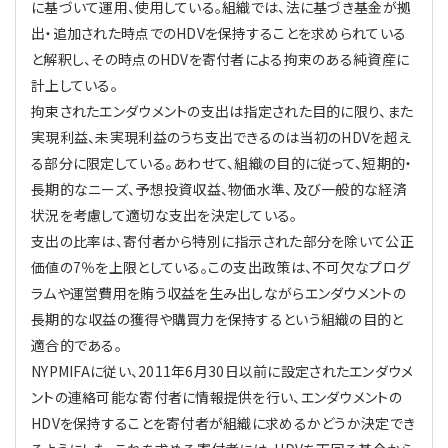
に基づいて運用、使用している。組織では、法に基づき基金が拠
出・追加された時点でのHDVを保持することを求められている
と解釈し、その時点のHDVを寄付者による拘束のある純資産に
計上している。
拘束されたエンダウメントの支出は指定された目的に限り、また
実現利益、未実現利益のうち支出できるのは当初のHDVを超え
る部分に限定している。あわせて、組織の目的に従って、短期的・
長期的なニーズ、予想投資収益、物価水準、及び一般的な経済
状況を考慮して適切な支出を決定している。
支出の比率は、寄付者から特別に指示された部分を除いて公正
価値の7％を上限としている。この支出政策は、不可欠なプログ
ラムや運営費用を賄う収益を生み出しながらエンダウメントの
長期的な収益の獲得や購買力を保持するという組織の目的と
適合的である。
NYPMIFAに従い、2011年6月30日以前に設定されたエンダウメ
ントの連絡可能な寄付者に情報提供を行い、エンダウメントの
HDVを保持することを寄付者が組織に求めるかどうか決定でき