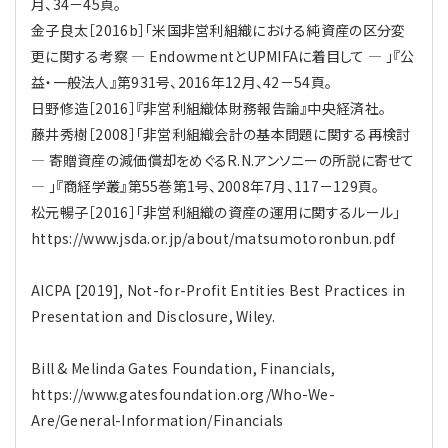
月、34－45頁。
金子良太［2016b］「米国非営利組織における純資産の区分変
更に関する考察 ― EndowmentとUPMIFAに着目して ― 」『公
益・一般法人』第931号、2016年12月、42－54頁。
日野修造［2016］『非営利組織体財務報告論』中央経済社。
藤井秀樹［2008］「非営利組織会計の基本問題に関する再検討
― 寄贈資産の減価償却をめぐるR.N.アンソニーの所説に寄せて
― 」『商経学叢』第55巻第1号、2008年7月、117－129頁。
松元暢子［2016］「非営利組織の資産の運用に関するルール」
https://www.jsda.or.jp/about/matsumotoronbun.pdf
AICPA [2019], Not-for-Profit Entities Best Practices in
Presentation and Disclosure, Wiley.
Bill & Melinda Gates Foundation, Financials,
https://www.gatesfoundation.org/Who-We-
Are/General-Information/Financials