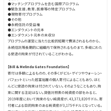
マッチングプログラムを含む国際プログラム
●
緊急支援、教育、医療等の特定プログラム
●
現物寄付プログラム
●
その他
●
永続信託の受益権
●
エンダウメントの元本
●
エンダウメント元本の未収分
●
プログラムの運営に当たり比較的短期で費消されるものから、
永続信託等長期的に組織内で保持されるものまで、多岐にわた
る使途の拘束が付されていることがわかる。
【Bill & Melinda Gates Foundation】
寄付は多額に上るものの、その多くがビル・ゲイツやウォーレン・
バフェットといった超富裕層の個人寄付によることもあり、ほと
んどに使途の拘束は付されていない。そのようなこともあり、拘
束に関する注記はない。貸借対照表の純資産の部をみると、
2019年度において拘束のない純資産が、43,373,820千ドル、寄
付者による目的拘束のある純資産が3,175千ドルとなっている。