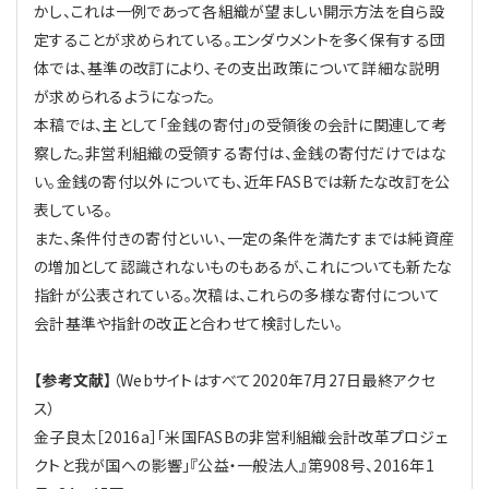
かし、これは一例であって各組織が望ましい開示方法を自ら設
定することが求められている。エンダウメントを多く保有する団
体では、基準の改訂により、その支出政策について詳細な説明
が求められるようになった。
本稿では、主として「金銭の寄付」の受領後の会計に関連して考
察した。非営利組織の受領する寄付は、金銭の寄付だけではな
い。金銭の寄付以外についても、近年FASBでは新たな改訂を公
表している。
また、条件付きの寄付といい、一定の条件を満たすまでは純資産
の増加として認識されないものもあるが、これについても新たな
指針が公表されている。次稿は、これらの多様な寄付について
会計基準や指針の改正と合わせて検討したい。
【参考文献】
（Webサイトはすべて2020年7月27日最終アクセ
ス）
金子良太［2016a］「米国FASBの非営利組織会計改革プロジェ
クトと我が国への影響」『公益・一般法人』第908号、2016年1