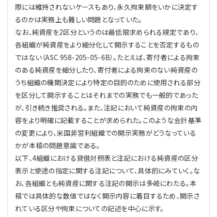
際には維持されないケースもあり、永久拘束額をいかに決定す
るのかは実務上も難しい問題となっていた。
なお、純資産を2区分というのは最低限求められる規定であり、
各組織が純資産をより細分化して開示することを否定するもの
ではない（ASC 958-205-05-6B）。たとえば、寄付者による拘束
のある純資産を細分したり、寄付者による拘束のない純資産の
うち組織の機関決定により特定の目的のために使用される部分
を区分して開示することはそれまでの実務でも一般的であった
が、引き続き推奨される。また、注記において純資産の拘束の内
容をより明確に記載することが求められた。このような会計基準
の変更により、米国非営利組織での開示実務がどうなっている
かが本稿の問題意識である。
以下、4組織における貸借対照表と注記における純資産の区分
表示と使途の指定に関する注記について、具体的にみていく。な
お、各組織とも純資産に関する注記の開示は多岐にわたる。本
稿では具体的な数値ではなく開示内容に着目するため、開示さ
れている区分や拘束についての記述を中心に示す。