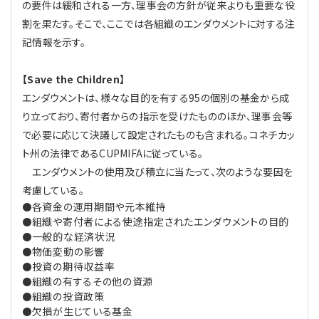
の要件は緩和される一方、理事会の方針が従来よりも重要な役
割を果たす。そこで、ここでは各組織のエンダウメントに対する注
記情報を示す。
【Save the Children】
エンダウメントは、様々な目的を有する95の個別の基金から成
り立っており、寄付者からの指示を受けたもののほか、理事会等
で必要に応じて決議して設定されたものも含まれる。コネチカッ
ト州の法律であるCUPMIFAに従っている。
エンダウメントの使用及び積立に当たって、次のような要因を
考慮している。
各資金の運用期間や元本維持
●
組織や寄付者による使途指定されたエンダウメントの目的
●
一般的な経済状況
●
物価変動の影響
●
投資の期待収益率
●
組織の有するその他の資源
●
組織の投資政策
●
欠損が生じている基金
●