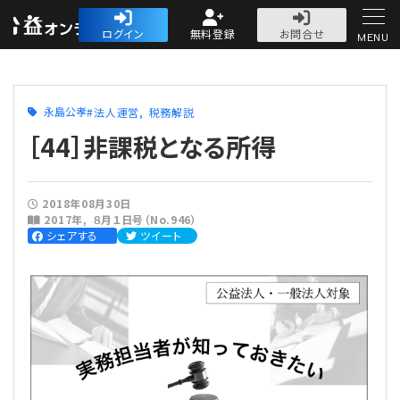
公益・一般法人オ
ログイン
無料登録
お問合せ
MENU
初めての方へ
永島公孝
法人運営
税務解説
［44］非課税となる所得
2018年08月30日
人気記事
2017年
８月１日号（No.946）
シェアする
ツイート
法人運営
法人運営
会計・税務
理事会
会計・税務
労務
評議員会・社員総会
定期提出書類
労務
法務