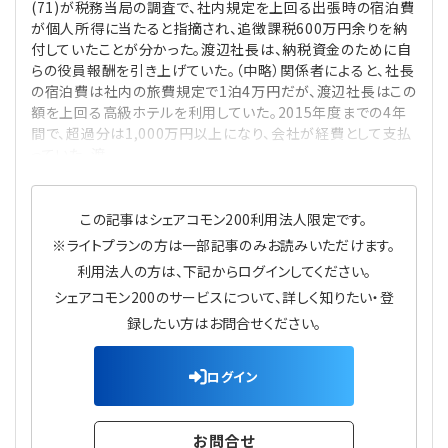
(71)が税務当局の調査で、社内規定を上回る出張時の宿泊費
プライバシーポリシー
【連載】公益法人運営実務の処方箋
【連載】実務と税務のポイント
が個⼈所得に当たると指摘され、追徴課税600万円余りを納
付していたことが分かった。渡辺社⻑は、納税資⾦のために⾃
【連載】公益法人会計検定試験一問一答
【連載】事務局だよりPLUS
らの役員報酬を引き上げていた。（中略）関係者によると、社長
の宿泊費は社内の旅費規定で1泊4万円だが、渡辺社長はこの
額を上回る高級ホテルを利用していた。2015年度までの4年
【連載】公益法人のための「新公益信託」活用戦略
【連載】テーマで紐解く逆引きガイドライン
間で、超過分は1,000万円以上になり、会社が経費として支払
っていた。渡
【連載】悩みと向き合う経営学
この記事はシェアコモン200利用法人限定です。
【連載】非営利法人AtoZei
※ライトプランの方は一部記事のみお読みいただけます。
利用法人の方は、下記からログインしてください。
【連載】労務管理の歩き方
シェアコモン200のサービスについて、詳しく知りたい・登
録したい方はお問合せください。
【連載】AI活用のすすめ
ログイン
【連載】IT実務一問一答
お問合せ