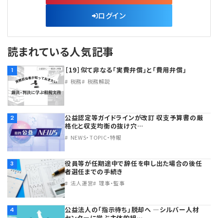
ログイン
読まれている人気記事
［19］似て非なる「実費弁償」と「費用弁償」
1
税務
税務解説
公益認定等ガイドラインが改訂 収支予算書の厳
2
格化と収支均衡の抜け穴…
NEWS・TOPIC・特報
役員等が任期途中で辞任を申し出た場合の後任
3
者選任までの手続き
法人運営
理事・監事
公益法人の「指示待ち」脱却へ ―シルバー人材
4
センターに学ぶ主体的組…