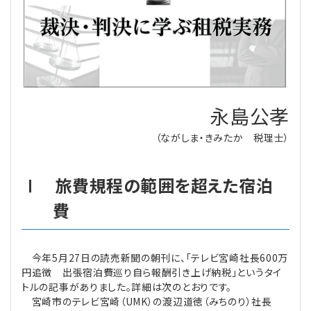
理事・監事
会計処理
労務管理
法務
経営
評議員
寄附
給与計算
利益相反取引
経営
連載
登記関連
税務
法改正-労務
個人情報
資産運用
連載
【連載】公益法人制度のリアル
無料記事
永島公孝
（ながしま・きみたか 税理士）
定款関連
インボイス
法改正-法務
IT
論壇
【連載】これからの時代の資産運用
公益・一般法人オンラインとは
法改正-法人運営
電子帳簿保存法
カレンダー
【連載】採用・定着・育成のための人事戦略
Ⅰ 旅費規程の範囲を超えた宿泊
費
登録案内
NEWS・TOPIC・特報
【連載】事例に学ぶ立入検査で想定される指摘事項
専門誌一覧
【連載】オピニオンリーダーのnote
【連載】シェアコモン200インタビュー
今年5月27日の読売新聞の朝刊に、「テレビ宮崎社⻑600万
円追徴 出張宿泊費巡り⾃ら報酬引き上げ納税」というタイ
お問合せ
【連載】会計相談室
【連載】シェアコモン200 誌上相談室
トルの記事がありました。詳細は次のとおりです。
宮崎市のテレビ宮崎（UMK）の渡辺道徳（みちのり）社⻑