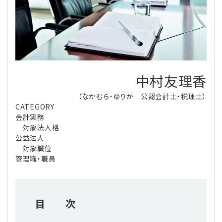
理事・監事
会計処理
労務管理
法務
経営
評議員
寄附
給与計算
利益相反取引
経営
連載
登記関連
税務
法改正-労務
個人情報
資産運用
連載
【連載】公益法人制度のリアル
中村友理香
無料記事
（なかむら・ゆりか 公認会計士・税理士）
定款関連
インボイス
法改正-法務
IT
論壇
【連載】これからの時代の資産運用
CATEGORY
会計実務
公益・一般法人オンラインとは
法改正-法人運営
電子帳簿保存法
カレンダー
【連載】採用・定着・育成のための人事戦略
対象法人格
公益法人
対象職位
登録案内
NEWS・TOPIC・特報
【連載】事例に学ぶ立入検査で想定される指摘事項
管理職・職員
専門誌一覧
【連載】オピニオンリーダーのnote
【連載】シェアコモン200インタビュー
目 次
お問合せ
【連載】会計相談室
【連載】シェアコモン200 誌上相談室