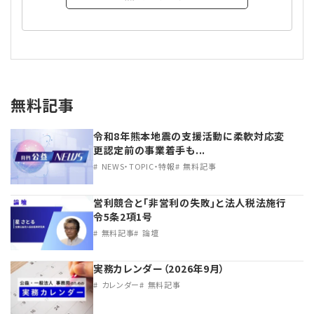
無料記事
令和8年熊本地震の支援活動に柔軟対応変
更認定前の事業着手も...
NEWS・TOPIC・特報
無料記事
営利競合と｢非営利の失敗｣と法人税法施行
令5条2項1号
無料記事
論壇
実務カレンダー（2026年9月）
カレンダー
無料記事