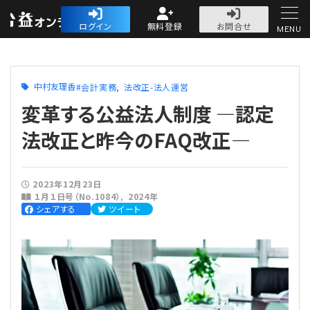
公益・一般法人オ
ログイン
無料登録
お問合せ
MENU
初めての方へ
中村友理香
会計実務
法改正-法人運営
変革する公益法人制度 ―認定
法改正と昨今のFAQ改正―
人気記事
2023年12月23日
１月１日号（No.1084）
2024年
法人運営
シェアする
ツイート
法人運営
会計・税務
理事会
会計・税務
労務
評議員会・社員総会
定期提出書類
労務
法務