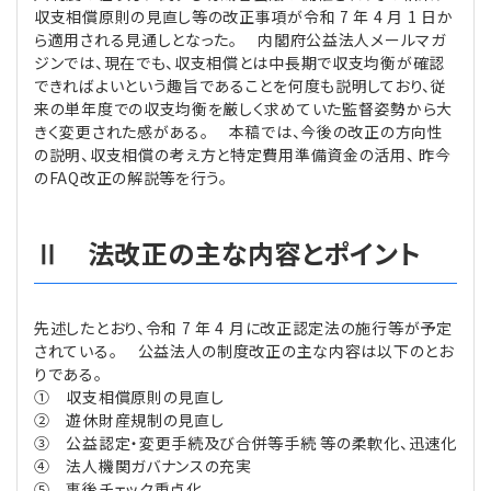
収支相償原則の見直し等の改正事項が令和 7 年 4 月 1 日か
ら適用される見通しとなった。 内閣府公益法人メールマガ
ジンでは、現在でも、収支相償とは中長期で収支均衡が確認
できればよいという趣旨であることを何度も説明しており、従
来の単年度での収支均衡を厳しく求めていた監督姿勢から大
きく変更された感がある。 本稿では、今後の改正の方向性
の説明、収支相償の考え方と特定費用準備資金の活用、 昨今
のFAQ改正の解説等を行う。
Ⅱ 法改正の主な内容とポイント
先述したとおり、令和 7 年 4 月に改正認定法の施行等が予定
されている。 公益法人の制度改正の主な内容は以下のとお
りである。
① 収支相償原則の見直し
② 遊休財産規制の見直し
③ 公益認定・変更手続及び合併等手続 等の柔軟化、迅速化
④ 法人機関ガバナンスの充実
⑤ 事後チェック重点化