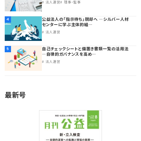
法人運営
理事・監事
公益法人の「指示待ち」脱却へ ―シルバー人材
4
センターに学ぶ主体的組…
法人運営
自己チェックシートと備置き書類一覧の活用法
5
―自律的ガバナンスを高め…
法人運営
最新号