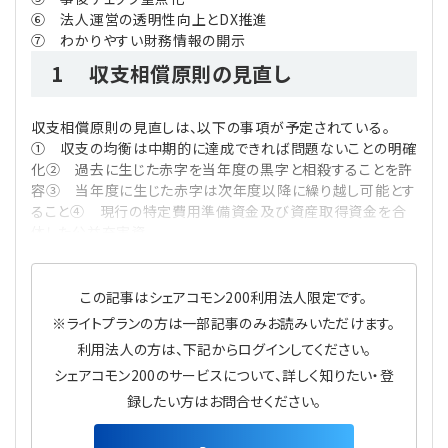
⑥ 法人運営の透明性向上とDX推進
⑦ わかりやすい財務情報の開示
1 収支相償原則の見直し
収支相償原則の見直しは、以下の事項が予定されている。
① 収支の均衡は中期的に達成できれば問題ないことの明確
化② 過去に生じた赤字を当年度の黒字と相殺することを許
容③ 当年度に生じた赤字は次年度以降に繰り越し可能とす
ること④ 現行の特定費用準備資金及び資産取得資金を合
体した公益充実資
この記事はシェアコモン200利用法人限定です。
※ライトプランの方は一部記事のみお読みいただけます。
利用法人の方は、下記からログインしてください。
シェアコモン200のサービスについて、詳しく知りたい・登
録したい方はお問合せください。