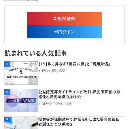
無料登録
ログイン
読まれている人気記事
［19］似て非なる「実費弁償」と「費用弁償」
1
税務
税務解説
公益認定等ガイドラインが改訂 収支予算書の厳
2
格化と収支均衡の抜け穴…
NEWS・TOPIC・特報
役員等が任期途中で辞任を申し出た場合の後任
3
者選任までの手続き