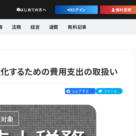
公益・一般法人オンライン
はじめての方へ
ログイン
無料登録
務
法務
経営
連載
無料記事
強化するための費用支出の取扱い
シェアする
ツイート