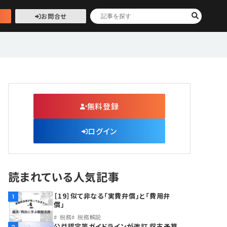
お問合せ
無料登録
ログイン
読まれている人気記事
［19］似て非なる「実費弁償」と「費用弁
1
償」
税務
税務解説
公益認定等ガイドラインが改訂 収支予算