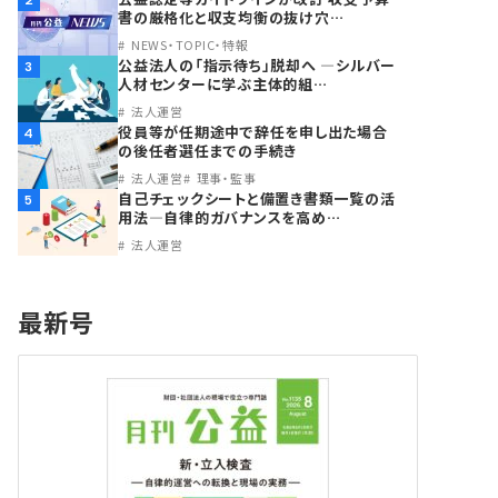
2
書の厳格化と収支均衡の抜け穴…
NEWS・TOPIC・特報
公益法人の「指示待ち」脱却へ ―シルバー
3
人材センターに学ぶ主体的組…
法人運営
役員等が任期途中で辞任を申し出た場合
4
の後任者選任までの手続き
法人運営
理事・監事
自己チェックシートと備置き書類一覧の活
5
用法―自律的ガバナンスを高め…
法人運営
最新号